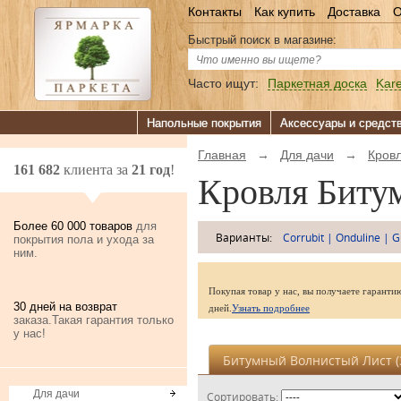
Контакты
Как купить
Доставка
О
Быстрый поиск в магазине:
Часто ищут:
Паркетная доска
Kare
Напольные покрытия
Аксессуары и средст
Главная
→
Для дачи
→
Кров
161 682
клиента за
21 год
!
Кровля Биту
Более 60 000 товаров
для
Варианты:
Corrubit
|
Onduline
|
G
покрытия пола и ухода за
ним.
Покупая товар у нас, вы получаете гаранти
30 дней на возврат
дней.
Узнать подробнее
заказа.Такая гарантия только
у нас!
Битумный Волнистый Лист (
Для дачи
Сортировать: