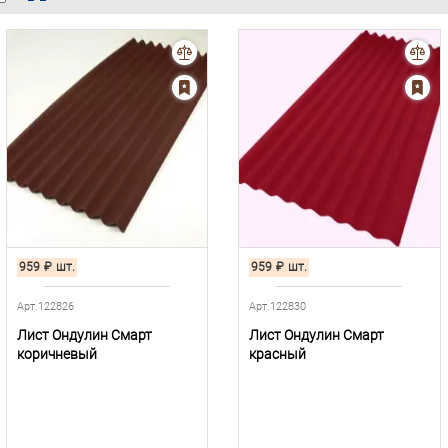
959
₽
шт.
959
₽
шт.
Арт.122826
Арт.122830
Лист Ондулин Смарт
Лист Ондулин Смарт
коричневый
красный