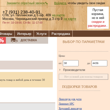
Закажите обратный звонок
Войдите
, чтобы увидеть свои скидки
Пустая
+7 (931) 238-40-91
,
корзина,
СПб, ул.Таллинская д.5 оф. 409
на карте
но в ней
Москва, Черницынский проезд д.3 стр.9
на карте
скидки и
Пн-пт: 10-19:00, Сб-Вс: 11-17:00
распродажи..
йтовары
Интерьер
Услуги
Распродажа
ДОСТАВКА
ВЫБОР ПО ПАРАМЕТРАМ
Цена:
от:
до:
Производители
Нет условий для поиска товаров
нуть товар в любой день в течение 30
ПОДБОРКИ ТОВАРОВ
Линолеум для дачи
Ламинат SPC
Хороший линолеум