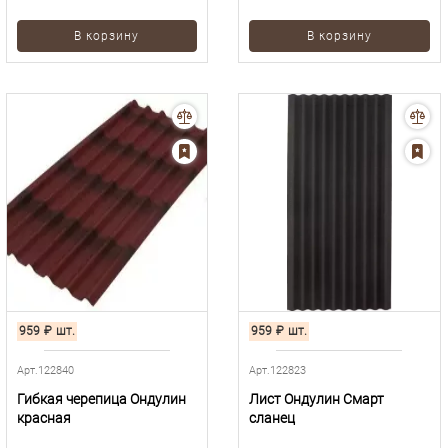
В корзину
В корзину
959
₽
шт.
959
₽
шт.
Арт.122840
Арт.122823
Гибкая черепица Ондулин
Лист Ондулин Смарт
красная
сланец