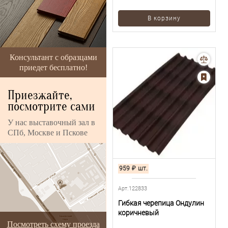
В корзину
Консультант с образцами
приедет бесплатно!
Приезжайте,
посмотрите сами
У нас выставочный зал в
СПб, Москве и Пскове
959
₽
шт.
Арт.122833
Гибкая черепица Ондулин
коричневый
Посмотреть схему проезда