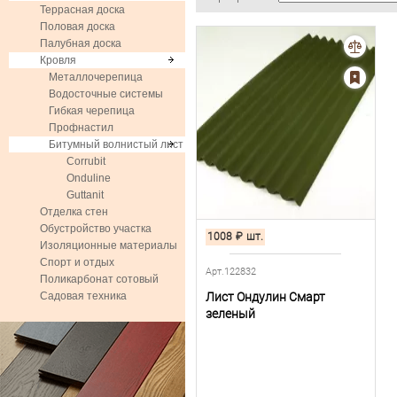
Террасная доска
Половая доска
Палубная доска
Кровля
Металлочерепица
Водосточные системы
Гибкая черепица
Профнастил
Битумный волнистый лист
Corrubit
Onduline
Guttanit
Отделка стен
Обустройство участка
1008
₽
шт.
Изоляционные материалы
Спорт и отдых
Арт.122832
Поликарбонат сотовый
Садовая техника
Лист Ондулин Смарт
зеленый