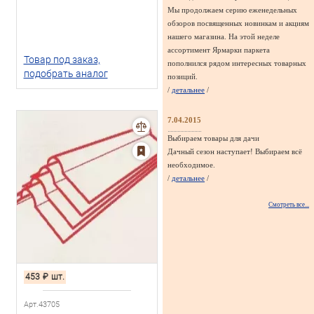
Мы продолжаем серию еженедельных
обзоров посвященных новинкам и акциям
нашего магазина. На этой неделе
ассортимент Ярмарки паркета
Товар под заказ,
пополнился рядом интересных товарных
подобрать аналог
позиций.
/
детальнее
/
7.04.2015
Выбираем товары для дачи
Дачный сезон наступает! Выбираем всё
необходимое.
/
детальнее
/
Смотреть все...
453
₽
шт.
Арт.43705