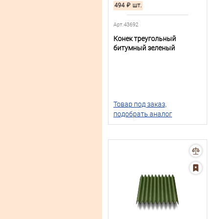
494
₽
шт.
Арт.43692
Конек треугольный
битумный зеленый
Товар под заказ,
подобрать аналог