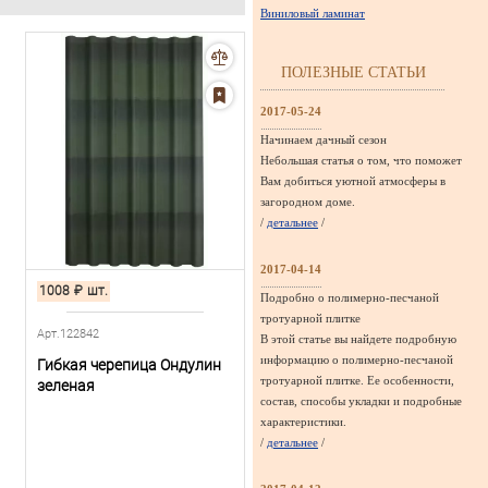
Виниловый ламинат
ПОЛЕЗНЫЕ СТАТЬИ
2017-05-24
Начинаем дачный сезон
Небольшая статья о том, что поможет
Вам добиться уютной атмосферы в
загородном доме.
/
детальнее
/
2017-04-14
1008
₽
шт.
Подробно о полимерно-песчаной
тротуарной плитке
Арт.122842
В этой статье вы найдете подробную
информацию о полимерно-песчаной
Гибкая черепица Ондулин
тротуарной плитке. Ее особенности,
зеленая
состав, способы укладки и подробные
характеристики.
/
детальнее
/