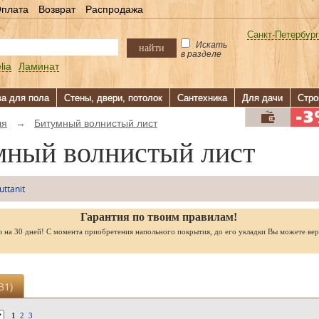
плата
Возврат
Распродажа
Санкт-Петербург
Искать
найти
в разделе
lia
Ламинат
ва для пола
Стены, двери, потолок
Сантехника
Для дачи
Стро
ля
→
Битумный волнистый лист
мный волнистый лист
uttanit
Гарантия по твоим правилам!
ю на 30 дней! С момента приобретения напольного покрытия, до его укладки Вы можете вер
31
)
1
2
3