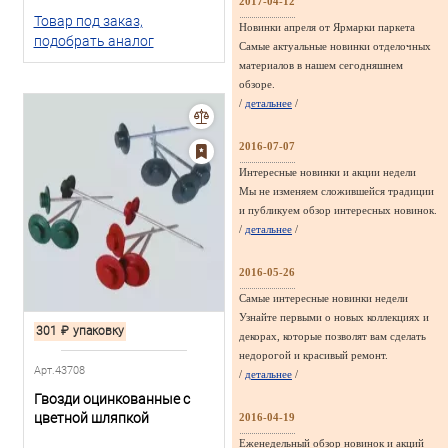
2017-04-12
Товар под заказ,
Новинки апреля от Ярмарки паркета
подобрать аналог
Самые актуальные новинки отделочных
материалов в нашем сегодняшнем
обзоре.
/
детальнее
/
2016-07-07
Интересные новинки и акции недели
Мы не изменяем сложившейся традиции
и публикуем обзор интересных новинок.
/
детальнее
/
2016-05-26
Самые интересные новинки недели
Узнайте первыми о новых коллекциях и
301
₽
упаковку
декорах, которые позволят вам сделать
недорогой и красивый ремонт.
Арт.43708
/
детальнее
/
Гвозди оцинкованные с
цветной шляпкой
2016-04-19
Еженедельный обзор новинок и акций