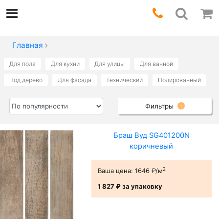
Главная
Для пола
Для кухни
Для улицы
Для ванной
Под дерево
Для фасада
Технический
Полированный
Фильтры
1
Браш Вуд SG401200N
коричневый
2
Ваша цена:
1646 ₽/м
1 827 ₽
за упаковку