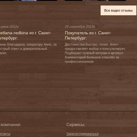
Все видео отзывы
 июня 2012г.
29 сентября 2013г.
etlana-redkina из г. Санкт-
Покупатель из г. Санкт-
етербург:
Петербург:
ень благодарна  оператору Анне, за 
Достоинства:Быстро, точно. Агент 
стрый ответ и доверительный 
предоставляет выбор и консультирует. 
алог.
Подбирает нужный метраж и артикул.

Комментарий:Большое спасибо за 
профессионализм.
 компании:
Сервисы:
нтакты
Зарегистрироваться