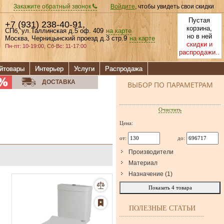
Закажите обратный звонок
Войдите
, чтобы увидеть свои скидки
Пустая
+7 (931) 238-40-91
,
корзина,
СПб, ул.Таллинская д.5 оф. 409
на карте
но в ней
Москва, Черницынский проезд д.3 стр.9
на карте
скидки и
Пн-пт: 10-19:00, Сб-Вс: 11-17:00
распродажи..
йтовары
Интерьер
Услуги
Распродажа
ДОСТАВКА
ВЫБОР ПО ПАРАМЕТРАМ
Очистить
Цена:
от:
до:
Производители
Материал
Назначение
(
1
)
Показать
4
товара
ПОЛЕЗНЫЕ СТАТЬИ