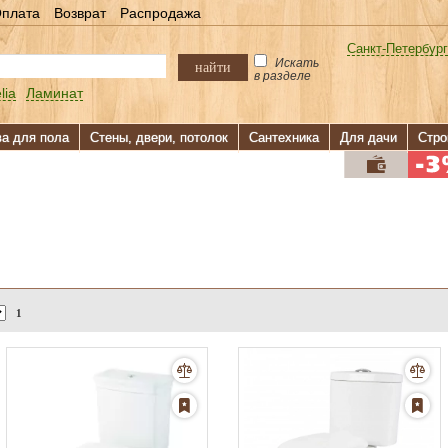
плата
Возврат
Распродажа
Санкт-Петербург
Искать
найти
в разделе
lia
Ламинат
ва для пола
Стены, двери, потолок
Сантехника
Для дачи
Стро
1