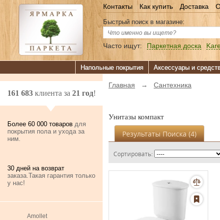
Контакты
Как купить
Доставка
О
Быстрый поиск в магазине:
Часто ищут:
Паркетная доска
Kare
Напольные покрытия
Аксессуары и средст
Главная
→
Сантехника
161 683
клиента за
21 год
!
Унитазы компакт
Более 60 000 товаров
для
покрытия пола и ухода за
Результаты Поиска (
4
)
ним.
Сортировать:
30 дней на возврат
заказа.Такая гарантия только
у нас!
Amollet