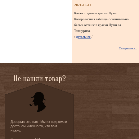
2021-10-11
Каталог цветов краски Луми
Колеровочная таблица ослепительно
белых оттенков краски Луми от
Тиккурила.
/
детальнее
/
Смотреть все...
Не нашли товар?
Доверьте это нам! Мы из под земли
достанем именно то, что вам
нужно.