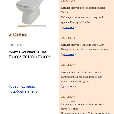
2022-01-19
Каталог цветов интерьерной краски
Тайка
Таблица колеровки перламутровой
краски Тиккурила Тайка.
/
детальнее
/
21808
₽
шт.
2021-10-19
Каталог цветов Tikkurila Deco Grey
Арт.120886
Колеровочная таблица серых оттенков.
Унитаз-компакт TOURS
/
детальнее
/
TO1003+TO1001+TO1002
2021-10-12
Каталог цветов Тиккурила фасад
Колеровочная таблица красок для
минеральных фасадов.
Товар под заказ,
/
детальнее
/
подобрать аналог
2021-10-12
Таблица колеровки перламутровых
лазурей Тайка
Полуглянцевая лазурь Taika производится