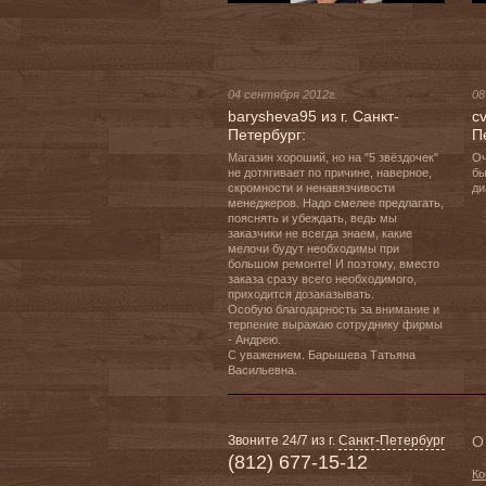
04 сентября 2012г.
08
barysheva95 из г. Санкт-
cv
Петербург:
П
Магазин хороший, но на "5 звёздочек" 
Оч
не дотягивает по причине, наверное, 
бы
скромности и ненавязчивости 
ди
менеджеров. Надо смелее предлагать, 
пояснять и убеждать, ведь мы 
заказчики не всегда знаем, какие 
мелочи будут необходимы при 
большом ремонте! И поэтому, вместо 
заказа сразу всего необходимого, 
приходится дозаказывать.

Особую благодарность за внимание и 
терпение выражаю сотруднику фирмы 
- Андрею.

С уважением. Барышева Татьяна 
Васильевна.
Звоните 24/7 из г.
Санкт-Петербург
О
(812) 677-15-12
Ко