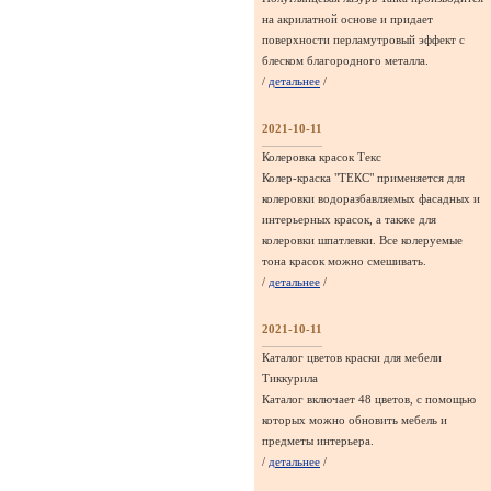
на акрилатной основе и придает
поверхности перламутровый эффект с
блеском благородного металла.
/
детальнее
/
2021-10-11
Колеровка красок Текс
Колер-краска "ТЕКС" применяется для
колеровки водоразбавляемых фасадных и
интерьерных красок, а также для
колеровки шпатлевки. Все колеруемые
тона красок можно смешивать.
/
детальнее
/
2021-10-11
Каталог цветов краски для мебели
Тиккурила
Каталог включает 48 цветов, с помощью
которых можно обновить мебель и
предметы интерьера.
/
детальнее
/