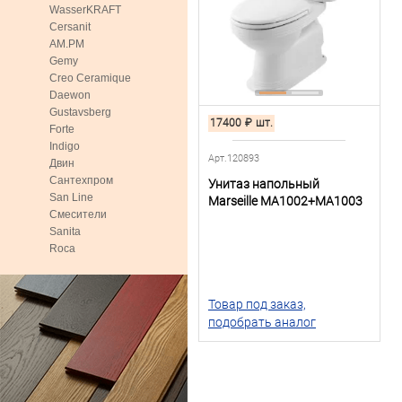
WasserKRAFT
Cersanit
AM.PM
Gemy
Creo Ceramique
Daewon
Gustavsberg
17400
₽
шт.
Forte
Indigo
Арт.120893
Двин
Сантехпром
Унитаз напольный
San Line
Marseille MA1002+MA1003
Смесители
Sanita
Roca
Товар под заказ,
подобрать аналог