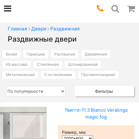
Главная
Двери
Раздвижная
Раздвижные двери
Белая
Гармошка
Распашная
Деревянная
Из массива
Стеклянная
Шпонированная
Металлическая
С остеклением
Противопожарная
Фильтры
Твигги-11.3 Bianco Veralinga
magic fog
Размер, мм
: