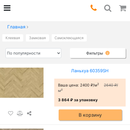
Главная
Клеевая
Замковая
Самоклеющаяся
Фильтры
1
Ланьхуа 60359SH
2
Ваша цена:
2400 ₽/м
2640 ₽/
2
м
3 864 ₽
за упаковку
В корзину