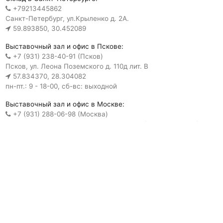
+79213445862
Санкт-Петербург, ул.Крыленко д. 2А.
59.893850, 30.452089
Выставочный зал и офис в Пскове:
+7 (931) 238-40-91 (Псков)
Псков, ул. Леона Поземского д. 110д лит. В
57.834370, 28.304082
пн-пт.: 9 - 18-00, сб-вс: выходной
Выставочный зал и офис в Москве:
+7 (931) 288-06-98 (Москва)
Москва, Черницынский проезд д.3 стр.9 (м. Щелковская)
55.818882, 37.792322
пн-пт.: 10 - 19-00, сб.: 11 - 15-00, вс: выходной
Пользовательское соглашение
Обратная связь
Политика конфиденциальности
Обработка персональных
данных