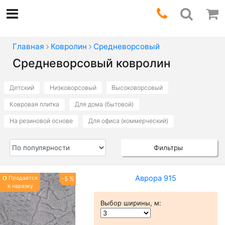
Главная
Ковролин
Средневорсовый
Средневорсовый ковролин
Детский
Низковорсовый
Высоковорсовый
Ковровая плитка
Для дома (бытовой)
На резиновой основе
Для офиса (коммерческий)
Фильтры
Аврора 915
Продаётся
-5 %
в нарезку
Выбор ширины, м
: