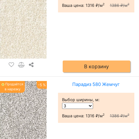
2
2
Ваша цена:
1316 ₽/м
1386 ₽/м
В корзину
Парадиз 580 Жемчуг
Продаётся
-5 %
в нарезку
Выбор ширины, м
:
2
2
Ваша цена:
1316 ₽/м
1386 ₽/м