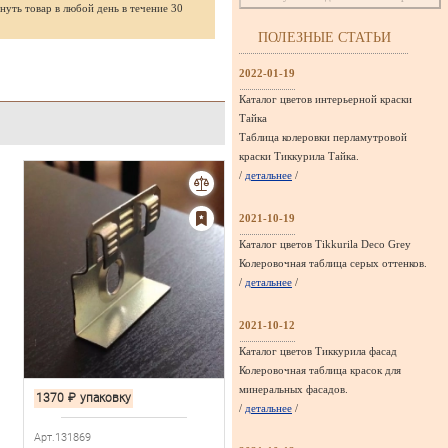
нуть товар в любой день в течение 30
ПОЛЕЗНЫЕ СТАТЬИ
2022-01-19
Каталог цветов интерьерной краски
Тайка
Таблица колеровки перламутровой
краски Тиккурила Тайка.
/
детальнее
/
2021-10-19
Каталог цветов Tikkurila Deco Grey
Колеровочная таблица серых оттенков.
/
детальнее
/
2021-10-12
Каталог цветов Тиккурила фасад
Колеровочная таблица красок для
минеральных фасадов.
1370
₽
упаковку
/
детальнее
/
Арт.131869