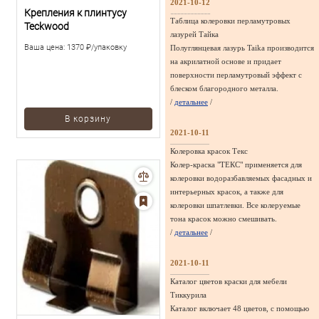
2021-10-12
Крепления к плинтусу
Таблица колеровки перламутровых
Teckwood
лазурей Тайка
Ваша цена:
1370 ₽/упаковку
Полуглянцевая лазурь Taika производится
на акрилатной основе и придает
поверхности перламутровый эффект с
блеском благородного металла.
/
детальнее
/
В корзину
2021-10-11
Колеровка красок Текс
Колер-краска "ТЕКС" применяется для
колеровки водоразбавляемых фасадных и
интерьерных красок, а также для
колеровки шпатлевки. Все колеруемые
тона красок можно смешивать.
/
детальнее
/
2021-10-11
Каталог цветов краски для мебели
Тиккурила
Каталог включает 48 цветов, с помощью