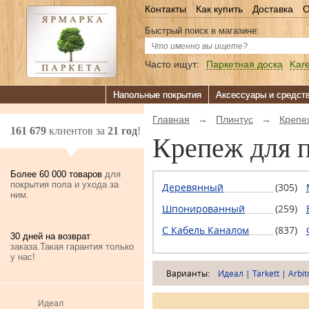
Контакты
Как купить
Доставка
О
Быстрый поиск в магазине:
Часто ищут:
Паркетная доска
Kare
Напольные покрытия
Аксессуары и средст
Главная
→
Плинтус
→
Крепе
161 679
клиентов за
21 год
!
Крепеж для 
Более 60 000 товаров
для
покрытия пола и ухода за
Деревянный
(305)
ним.
Шпонированный
(259)
С Кабель Каналом
(837)
30 дней на возврат
заказа.Такая гарантия только
у нас!
Варианты:
Идеал
|
Tarkett
|
Arbit
Идеал