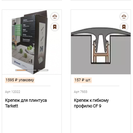
1595
₽
упаковку
157
₽
шт.
Арт.12022
Арт.7933
Крепеж для плинтуса
Крепеж к гибкому
Tarkett
профилю CF 9