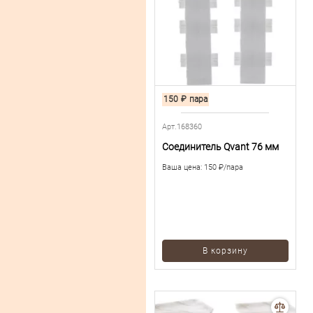
150
₽
пара
Арт.168360
Соединитель Qvant 76 мм
Ваша цена:
150 ₽/пара
В корзину