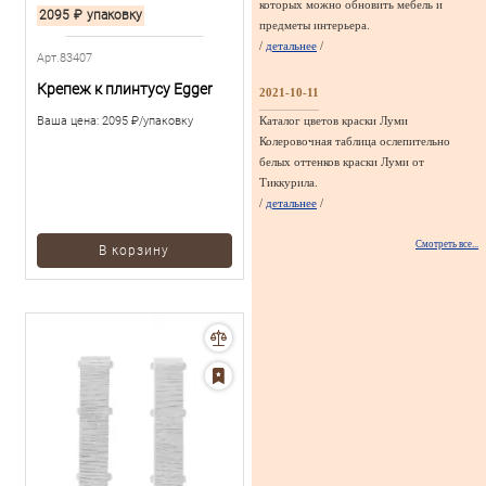
которых можно обновить мебель и
2095
₽
упаковку
предметы интерьера.
/
детальнее
/
Арт.83407
Крепеж к плинтусу Egger
2021-10-11
Ваша цена:
2095 ₽/упаковку
Каталог цветов краски Луми
Колеровочная таблица ослепительно
белых оттенков краски Луми от
Тиккурила.
/
детальнее
/
Смотреть все...
В корзину