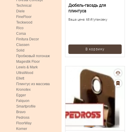
Foresta Concept
Дюбель-гвоздь для
Technical
плинтуса
Diele
FineFloor
Ваша цена:
68 ₽/упаковку
Teckwood
Rico
Corsa
Finitura Decor
Classen
В корзину
Solid
Пробковый погонаж
Magestik Floor
Lewis & Mark
UltraWood
Ellett
Плинтус из массива
Kronotex
Egger
Falquon
Smartprofile
Bravo
Pedross
FloorWay
Korner