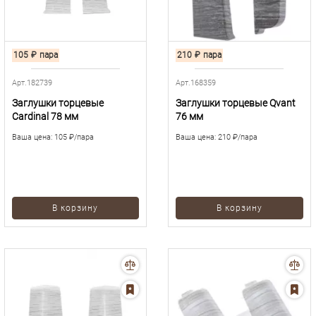
105
₽
пара
210
₽
пара
Арт.182739
Арт.168359
Заглушки торцевые
Заглушки торцевые Qvant
Cardinal 78 мм
76 мм
Ваша цена:
105 ₽/пара
Ваша цена:
210 ₽/пара
В корзину
В корзину