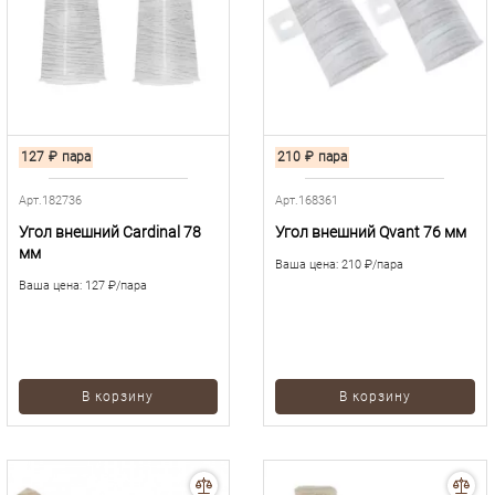
127
₽
пара
210
₽
пара
Арт.182736
Арт.168361
Угол внешний Cardinal 78
Угол внешний Qvant 76 мм
мм
Ваша цена:
210 ₽/пара
Ваша цена:
127 ₽/пара
В корзину
В корзину