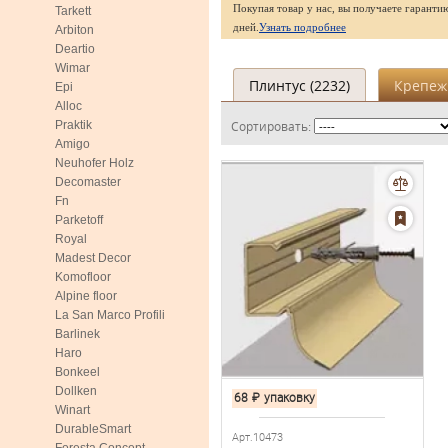
Покупая товар у нас, вы получаете гаранти
Tarkett
дней.
Узнать подробнее
Arbiton
Deartio
Wimar
Плинтус (
2232
)
Крепеж 
Epi
Alloc
Praktik
Сортировать:
Amigo
Neuhofer Holz
Decomaster
Fn
Parketoff
Royal
Madest Decor
Komofloor
Alpine floor
La San Marco Profili
Barlinek
Haro
Bonkeel
Dollken
68
₽
упаковку
Winart
DurableSmart
Арт.10473