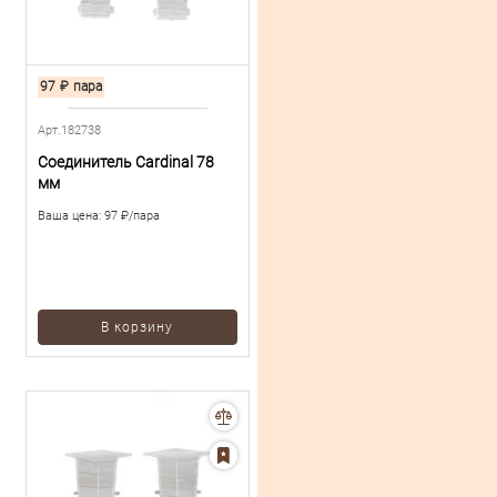
97
₽
пара
Арт.182738
Соединитель Cardinal 78
мм
Ваша цена:
97 ₽/пара
В корзину