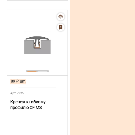
89
₽
шт.
Арт.7935
Крепеж к гибкому
профилю CF MS