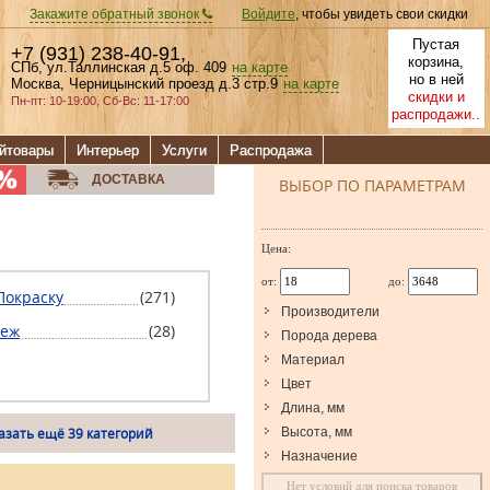
Закажите обратный звонок
Войдите
, чтобы увидеть свои скидки
Пустая
+7 (931) 238-40-91
,
корзина,
СПб, ул.Таллинская д.5 оф. 409
на карте
но в ней
Москва, Черницынский проезд д.3 стр.9
на карте
скидки и
Пн-пт: 10-19:00, Сб-Вс: 11-17:00
распродажи..
йтовары
Интерьер
Услуги
Распродажа
ДОСТАВКА
ВЫБОР ПО ПАРАМЕТРАМ
Цена:
от:
до:
Покраску
(271)
Производители
еж
(28)
Порода дерева
Материал
Цвет
Длина, мм
азать ещё 39 категорий
Высота, мм
Назначение
Нет условий для поиска товаров