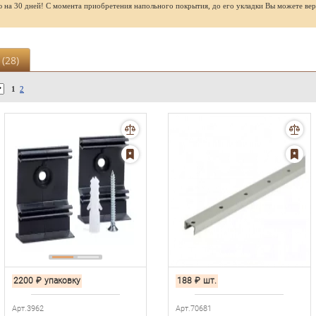
ю на 30 дней! С момента приобретения напольного покрытия, до его укладки Вы можете вер
(
28
)
1
2
2200
₽
упаковку
188
₽
шт.
Арт.3962
Арт.70681