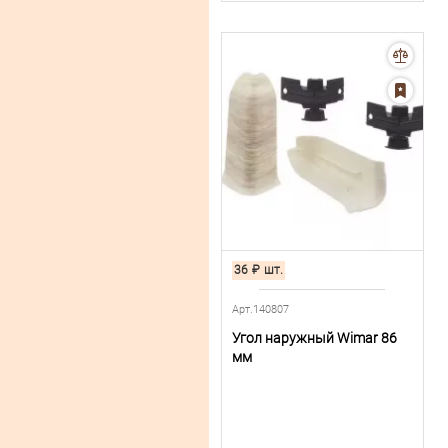
36
₽
шт.
Арт.140807
Угол наружный Wimar 86
мм