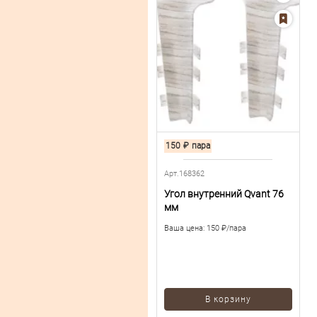
150
₽
пара
Арт.168362
Угол внутренний Qvant 76
мм
Ваша цена:
150 ₽/пара
В корзину