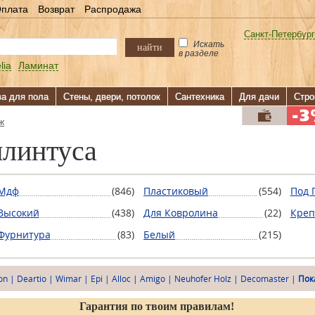
плата
Возврат
Распродажа
Санкт-Петербург
Искать
найти
в разделе
lia
Ламинат
ва для пола
Стены, двери, потолок
Сантехника
Для дачи
Стро
ж
плинтуса
Мдф
(846)
Пластиковый
(554)
Под 
Высокий
(438)
Для Ковролина
(22)
Креп
Фурнитура
(83)
Белый
(215)
on
|
Deartio
|
Wimar
|
Epi
|
Alloc
|
Amigo
|
Neuhofer Holz
|
Decomaster
|
Пок
Гарантия по твоим правилам!