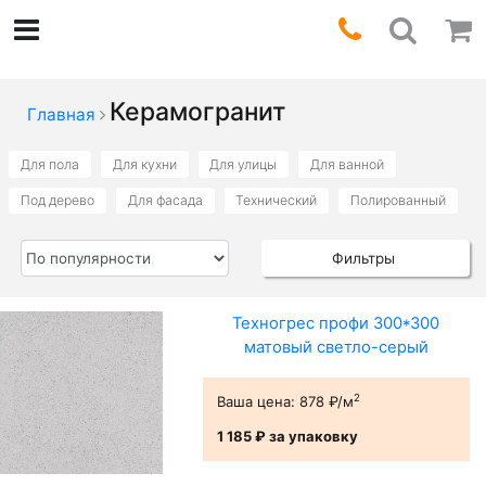
Керамогранит
Главная
Для пола
Для кухни
Для улицы
Для ванной
Под дерево
Для фасада
Технический
Полированный
Фильтры
Техногрес профи 300*300
матовый светло-серый
2
Ваша цена:
878 ₽/м
1 185 ₽
за упаковку