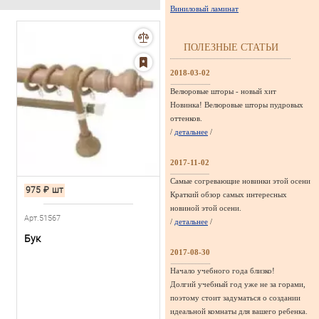
Виниловый ламинат
ПОЛЕЗНЫЕ СТАТЬИ
2018-03-02
Велюровые шторы - новый хит
Новинка! Велюровые шторы пудровых
оттенков.
/
детальнее
/
2017-11-02
Самые согревающие новинки этой осени
975
₽
шт
Краткий обзор самых интересных
новиной этой осени.
Арт.51567
/
детальнее
/
Бук
2017-08-30
Начало учебного года близко!
Долгий учебный год уже не за горами,
поэтому стоит задуматься о создании
идеальной комнаты для вашего ребенка.