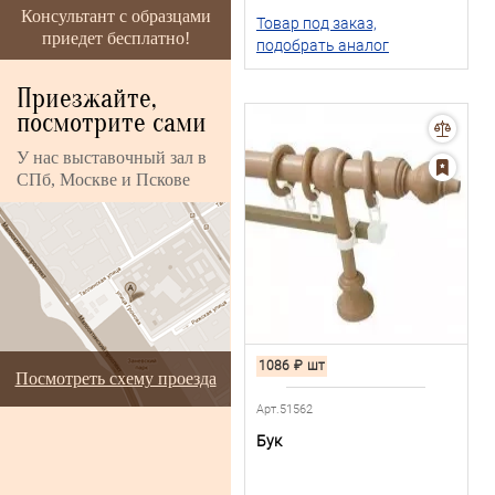
Консультант с образцами
Товар под заказ,
приедет бесплатно!
подобрать аналог
Приезжайте,
посмотрите сами
У нас выставочный зал в
СПб, Москве и Пскове
1086
₽
шт
Посмотреть схему проезда
Арт.51562
Бук