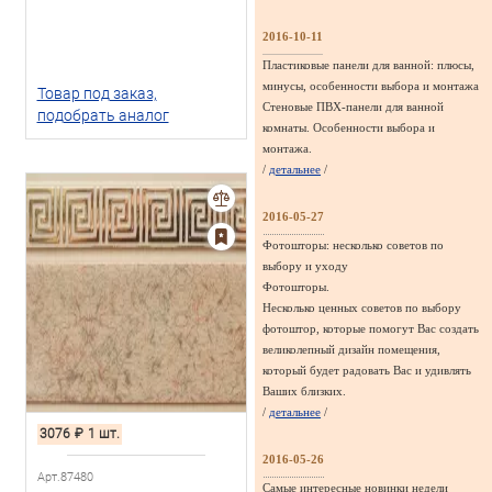
2016-10-11
Пластиковые панели для ванной: плюсы,
минусы, особенности выбора и монтажа
Товар под заказ,
Стеновые ПВХ-панели для ванной
подобрать аналог
комнаты. Особенности выбора и
монтажа.
/
детальнее
/
2016-05-27
Фотошторы: несколько советов по
выбору и уходу
Фотошторы.
Несколько ценных советов по выбору
фотоштор, которые помогут Вас создать
великолепный дизайн помещения,
который будет радовать Вас и удивлять
Ваших близких.
/
детальнее
/
3076
₽
1 шт.
2016-05-26
Арт.87480
Самые интересные новинки недели