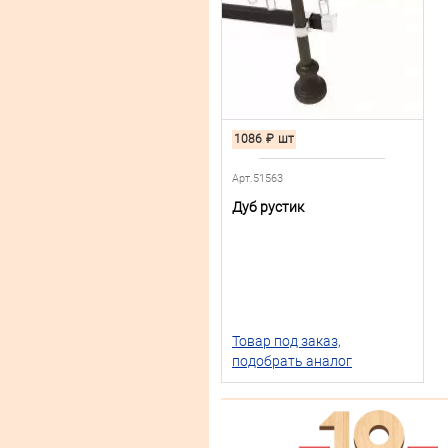
1086
₽
шт
Арт.51563
Дуб рустик
Товар под заказ,
подобрать аналог