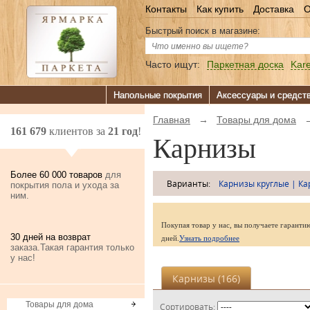
Контакты
Как купить
Доставка
О
Быстрый поиск в магазине:
Часто ищут:
Паркетная доска
Kare
Напольные покрытия
Аксессуары и средст
Главная
→
Товары для дома
161 679
клиентов за
21 год
!
Карнизы
Более 60 000 товаров
для
Варианты:
Карнизы круглые
|
Ка
покрытия пола и ухода за
ним.
Покупая товар у нас, вы получаете гаранти
30 дней на возврат
дней.
Узнать подробнее
заказа.Такая гарантия только
у нас!
Карнизы (
166
)
Товары для дома
Сортировать: