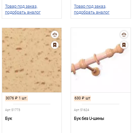
Товар под заказ,
Товар под заказ,
подобрать аналог
подобрать аналог
3076
₽
1 шт.
630
₽
шт
Арт.51773
Арт.51624
Бук
Бук без U-шины