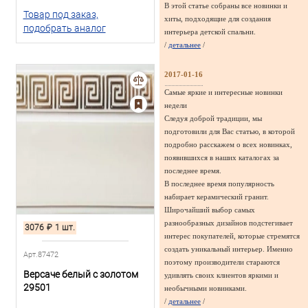
В этой статье собраны все новинки и
Товар под заказ,
хиты, подходящие для создания
подобрать аналог
интерьера детской спальни.
/
детальнее
/
2017-01-16
Самые яркие и интересные новинки
недели
Следуя доброй традиции, мы
подготовили для Вас статью, в которой
подробно расскажем о всех новинках,
появившихся в наших каталогах за
последнее время.
В последнее время популярность
набирает керамический гранит.
Широчайший выбор самых
разнообразных дизайнов подстегивает
3076
₽
1 шт.
интерес покупателей, которые стремятся
создать уникальный интерьер. Именно
Арт.87472
поэтому производители стараются
Версаче белый с золотом
удивлять своих клиентов яркими и
29501
необычными новинками.
/
детальнее
/