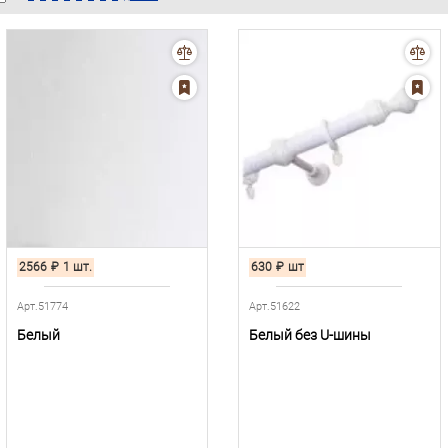
2566
₽
1 шт.
630
₽
шт
Арт.51774
Арт.51622
Белый
Белый без U-шины