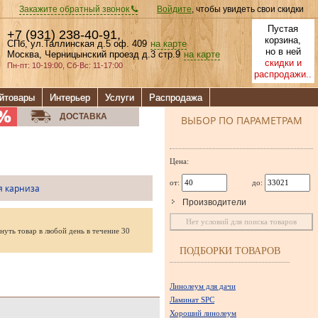
Закажите обратный звонок
Войдите
, чтобы увидеть свои скидки
Пустая
+7 (931) 238-40-91
,
корзина,
СПб, ул.Таллинская д.5 оф. 409
на карте
но в ней
Москва, Черницынский проезд д.3 стр.9
на карте
скидки и
Пн-пт: 10-19:00, Сб-Вс: 11-17:00
распродажи..
йтовары
Интерьер
Услуги
Распродажа
ДОСТАВКА
ВЫБОР ПО ПАРАМЕТРАМ
Цена:
от:
до:
я карниза
Производители
Нет условий для поиска товаров
нуть товар в любой день в течение 30
ПОДБОРКИ ТОВАРОВ
Линолеум для дачи
Ламинат SPC
Хороший линолеум