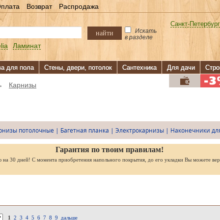
плата
Возврат
Распродажа
Санкт-Петербург
Искать
найти
в разделе
lia
Ламинат
ва для пола
Стены, двери, потолок
Сантехника
Для дачи
Стро
→
Карнизы
рнизы потолочные
|
Багетная планка
|
Электрокарнизы
|
Наконечники дл
Гарантия по твоим правилам!
ю на 30 дней! С момента приобретения напольного покрытия, до его укладки Вы можете вер
1
2
3
4
5
6
7
8
9
дальше