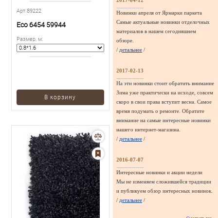
2017-04-12
Арт.89222
Новинки апреля от Ярмарки паркета
Самые актуальные новинки отделочных
Eco 6454 59944
материалов в нашем сегодняшнем
Размер, м
:
обзоре.
/
детальнее
/
2017-02-13
На эти новинки стоит обратить внимание
Зима уже практически на исходе, совсем
В корзину
скоро в свои права вступит весна. Самое
время подумать о ремонте. Обратите
внимание на самые интересные новинки
нашего интернет-магазина.
/
детальнее
/
2016-07-07
Интересные новинки и акции недели
Мы не изменяем сложившейся традиции
и публикуем обзор интересных новинок.
/
детальнее
/