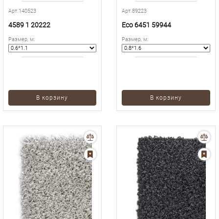
Арт.140523
Арт.89223
4589 1 20222
Eco 6451 59944
Размер, м
:
Размер, м
:
В корзину
В корзину