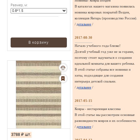
Новинка! Ковры Вэлден
Размер, м
:
В каталогах нашего магазина появилась
новинка ковровых покрытий Вэлден,
коллекция Янтарь (производство Россия).
/
детальнее
/
2017-08-30
В корзину
Начало учебного года близко!
Долгий учебный год уже не за горами,
поэтому стоит задуматься о создании
идеальной комнаты для вашего ребенка.
В этой статье собраны все новинки и
хиты, подходящие для создания
интерьера детской спальни.
/
детальнее
/
2017-05-15
Ковры - нестареющая классика
В этой статье мы рассмотрим основные
разновидности ковров и их особенности.
/
детальнее
/
3788
₽
шт.