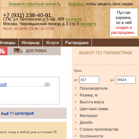
Закажите обратный звонок
Войдите
, чтобы увидеть свои скидки
Пустая
+7 (931) 238-40-91
,
корзина,
СПб, ул.Таллинская д.5 оф. 409
на карте
но в ней
Москва, Черницынский проезд д.3 стр.9
на карте
скидки и
Пн-пт: 10-19:00, Сб-Вс: 11-17:00
распродажи..
йтовары
Интерьер
Услуги
Распродажа
ДОСТАВКА
ВЫБОР ПО ПАРАМЕТРАМ
Цена:
от:
до:
кий
(2)
Производители
Размер, м
Высота ворса
Цветовая гамма
 ещё 11 категорий
Материал
Дизайн
Страна производства
нуть товар в любой день в течение 30
Особенности