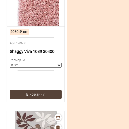
2060
₽
шт.
Арт.120653
Shaggy Viva 1039 30400
Размер, м
:
В корзину