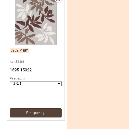
5252
₽
шт.
Арт.51366
1595-15022
Размер, м
:
В корзину