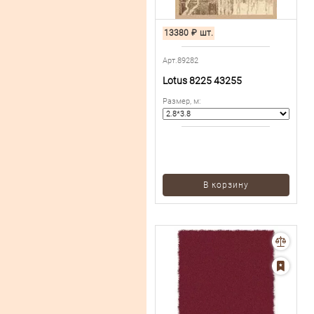
13380
₽
шт.
Арт.89282
Lotus 8225 43255
Размер, м
:
В корзину