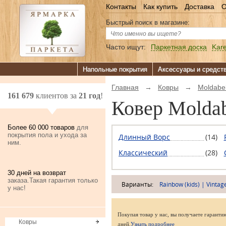
Контакты
Как купить
Доставка
О
Быстрый поиск в магазине:
Часто ищут:
Паркетная доска
Kare
Напольные покрытия
Аксессуары и средст
Главная
→
Ковры
→
Moldabe
161 679
клиентов за
21 год
!
Ковер Molda
Более 60 000 товаров
для
покрытия пола и ухода за
Длинный Ворс
(14)
ним.
Классический
(28)
30 дней на возврат
заказа.Такая гарантия только
Варианты:
Rainbow (kids)
|
Vintag
у нас!
Покупая товар у нас, вы получаете гаранти
Ковры
дней.
Узнать подробнее