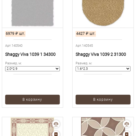
6979
₽
шт.
4427
₽
шт.
Арт.140540
Арт.140545
Shaggy Viva 1039 1 34300
Shaggy Viva 1039 2 31300
Размер, м
:
Размер, м
:
В корзину
В корзину