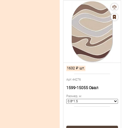
1632
₽
шт.
Арт.44276
1599-15055 Овал
Размер, м
: