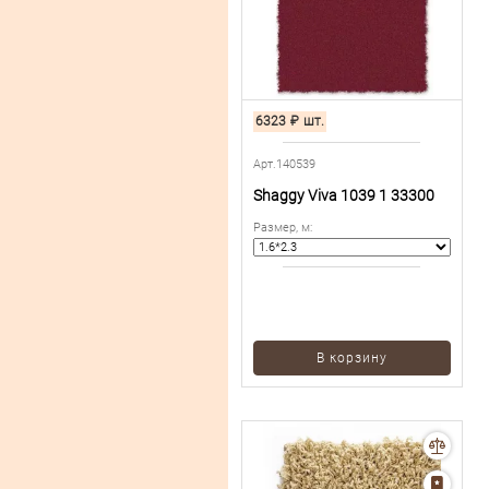
6323
₽
шт.
Арт.140539
Shaggy Viva 1039 1 33300
Размер, м
:
В корзину