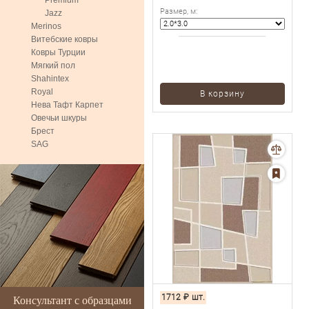
Premium
Размер, м
:
Jazz
Merinos
Витебские ковры
Ковры Турции
Мягкий пол
Shahintex
Royal
В корзину
Нева Тафт Карпет
Овечьи шкуры
Брест
SAG
1712
₽
шт.
Консультант с образцами