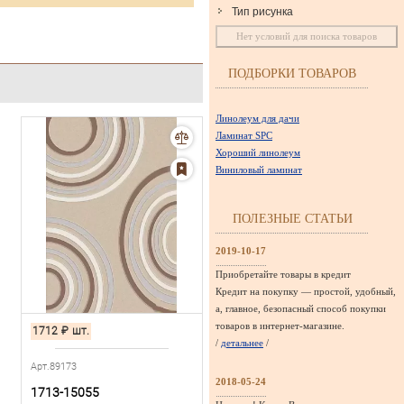
Тип рисунка
Нет условий для поиска товаров
ПОДБОРКИ ТОВАРОВ
Линолеум для дачи
Ламинат SPC
Хороший линолеум
Виниловый ламинат
ПОЛЕЗНЫЕ СТАТЬИ
2019-10-17
Приобретайте товары в кредит
Кредит на покупку — простой, удобный,
а, главное, безопасный способ покупки
товаров в интернет-магазине.
1712
₽
шт.
/
детальнее
/
Арт.89173
2018-05-24
1713-15055