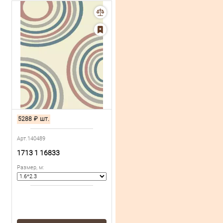
5288
₽
шт.
Арт.140489
1713 1 16833
Размер, м
: