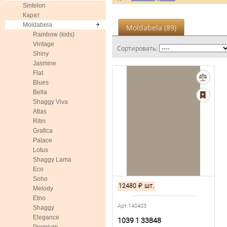
Sintelon
Карат
Moldabela
Moldabela (
89
)
Rainbow (kids)
Vintage
Сортировать:
Shiny
Jasmine
Flat
Blues
Bella
Shaggy Viva
Atlas
Ritm
Grafica
Palace
Lotus
Shaggy Lama
Eco
Soho
12480
₽
шт.
Melody
Etno
Арт.140403
Shaggy
Elegance
1039 1 33848