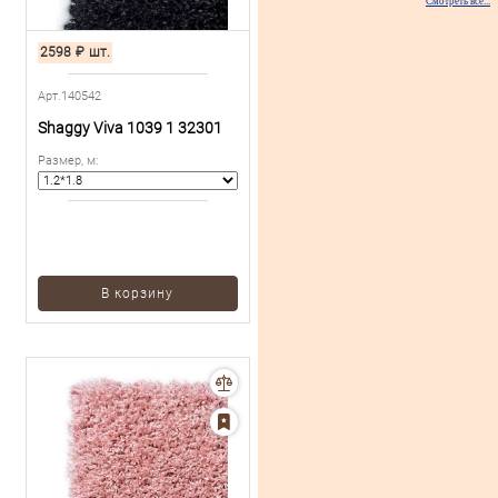
Смотреть все...
2598
₽
шт.
Арт.140542
Shaggy Viva 1039 1 32301
Размер, м
:
В корзину