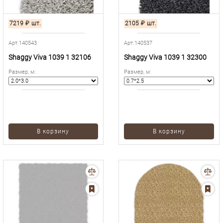
7219
₽
шт.
2105
₽
шт.
Арт.140543
Арт.140537
Shaggy Viva 1039 1 32106
Shaggy Viva 1039 1 32300
Размер, м
:
Размер, м
:
В корзину
В корзину