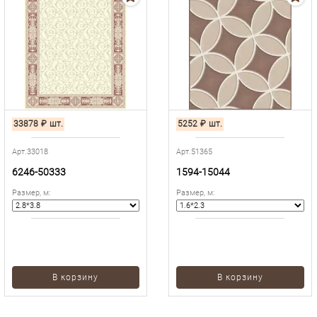
33878
₽
шт.
5252
₽
шт.
Арт.33018
Арт.51365
6246-50333
1594-15044
Размер, м
:
Размер, м
:
В корзину
В корзину