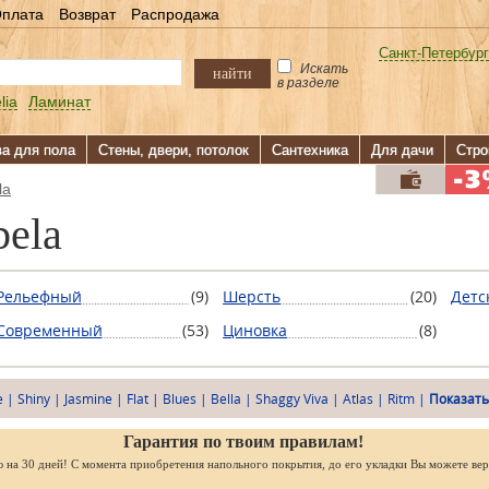
плата
Возврат
Распродажа
Санкт-Петербург
Искать
найти
в разделе
lia
Ламинат
ва для пола
Стены, двери, потолок
Сантехника
Для дачи
Стро
la
bela
Рельефный
(9)
Шерсть
(20)
Детс
Современный
(53)
Циновка
(8)
e
|
Shiny
|
Jasmine
|
Flat
|
Blues
|
Bella
|
Shaggy Viva
|
Atlas
|
Ritm
|
Показать
Гарантия по твоим правилам!
ю на 30 дней! С момента приобретения напольного покрытия, до его укладки Вы можете вер