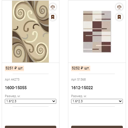
5251
₽
шт.
5252
₽
шт.
Арт.44273
Арт.51368
1600-15055
1612-15022
Размер, м
:
Размер, м
: