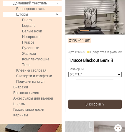
Домашний текстиль
Баннерная ткань
Шторы
Pudra
Legrand
Белые ночи
Негорючие
2136
₽
1 шт.
Плиссе
Рулонные
Арт.125390
Продается в рулонах
Жалюзи
Комплектующие
Плиссе Blackout Белый
Тюль
Размер, м
:
Клеенка столовая
Скатерти и салфетки
Подушки на стул
Витражи
Бытовая химия
Аксессуары для ванной
Ширмы
В корзину
Гладильные доски
Карнизы