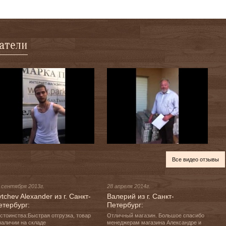
патели
Все видео отзывы
 сентября 2013г.
28 апреля 2014г.
tchev Alexander из г. Санкт-
Валерий из г. Санкт-
етербург:
Петербург:
стоинства:Быстрая отгрузка, товар 
Отличный магазин. Большое спасибо 
наличии на складе

менеджерам магазина Александре и 