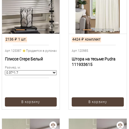
2136
₽
1 шт.
4424
₽
комплект
Арт.125387
Продается в рулонах
Арт.120985
Плиссе Crepe Белый
Штора на тесьме Pudra
111933615
Размер, м
:
В корзину
В корзину