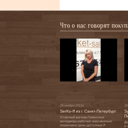
Что о нас говорят поку
29 ноября 2012г.
26
SerKo-ff из г. Санкт-Петербург:
Sy
П
Отличный магазин.Грамотные 
менеджеры,работают максимально 
До
оперативно.Цены доступные.Я 
в 