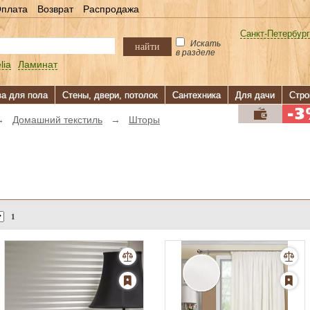
плата
Возврат
Распродажа
Санкт-Петербург
Искать
найти
в разделе
lia
Ламинат
ва для пола
Стены, двери, потолок
Сантехника
Для дачи
Стро
→
Домашний текстиль
→
Шторы
1