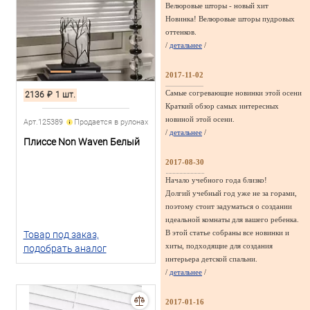
Велюровые шторы - новый хит
Новинка! Велюровые шторы пудровых
оттенков.
/
детальнее
/
2017-11-02
Самые согревающие новинки этой осени
2136
₽
1 шт.
Краткий обзор самых интересных
новиной этой осени.
Арт.125389
Продается в рулонах
/
детальнее
/
Плиссе Non Waven Белый
2017-08-30
Начало учебного года близко!
Долгий учебный год уже не за горами,
поэтому стоит задуматься о создании
идеальной комнаты для вашего ребенка.
В этой статье собраны все новинки и
Товар под заказ,
хиты, подходящие для создания
подобрать аналог
интерьера детской спальни.
/
детальнее
/
2017-01-16