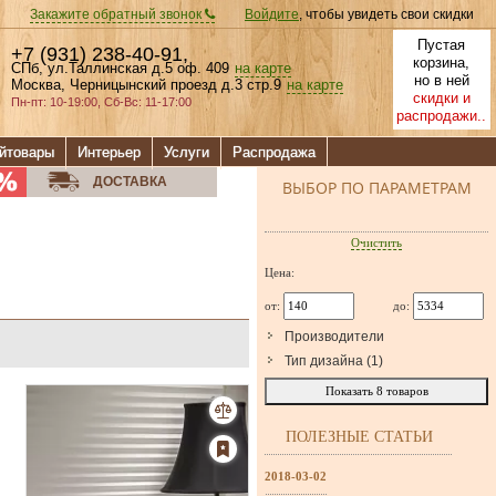
Закажите обратный звонок
Войдите
, чтобы увидеть свои скидки
Пустая
+7 (931) 238-40-91
,
корзина,
СПб, ул.Таллинская д.5 оф. 409
на карте
но в ней
Москва, Черницынский проезд д.3 стр.9
на карте
скидки и
Пн-пт: 10-19:00, Сб-Вс: 11-17:00
распродажи..
йтовары
Интерьер
Услуги
Распродажа
ДОСТАВКА
ВЫБОР ПО ПАРАМЕТРАМ
Очистить
Цена:
от:
до:
Производители
Тип дизайна
(
1
)
Показать
8
товаров
ПОЛЕЗНЫЕ СТАТЬИ
2018-03-02