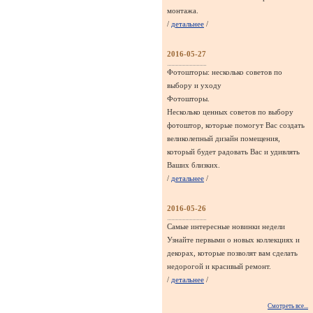
монтажа.
/
детальнее
/
2016-05-27
Фотошторы: несколько советов по
выбору и уходу
Фотошторы.
Несколько ценных советов по выбору
фотоштор, которые помогут Вас создать
великолепный дизайн помещения,
который будет радовать Вас и удивлять
Ваших близких.
/
детальнее
/
2016-05-26
Самые интересные новинки недели
Узнайте первыми о новых коллекциях и
декорах, которые позволят вам сделать
недорогой и красивый ремонт.
/
детальнее
/
Смотреть все...