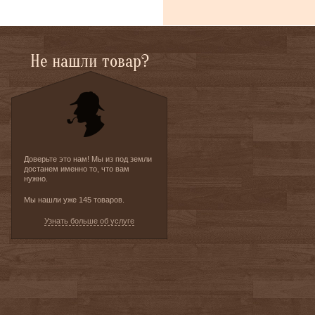
Не нашли товар?
Доверьте это нам! Мы из под земли
достанем именно то, что вам
нужно.
Мы нашли уже 145 товаров.
Узнать больше об услуге