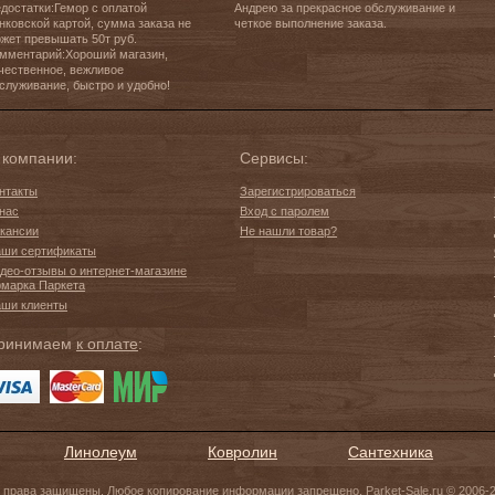
достатки:Гемор с оплатой 
Андрею за прекрасное обслуживание и 
нковской картой, сумма заказа не 
четкое выполнение заказа.
жет превышать 50т руб.

мментарий:Хороший магазин, 
чественное, вежливое 
служивание, быстро и удобно!
 компании:
Сервисы:
нтакты
Зарегистрироваться
нас
Вход с паролем
кансии
Не нашли товар?
ши сертификаты
део-отзывы о интернет-магазине
марка Паркета
ши клиенты
ринимаем
к оплате
:
Линолеум
Ковролин
Сантехника
 права защищены. Любое копирование информации запрещено. Parket-Sale.ru © 2006-