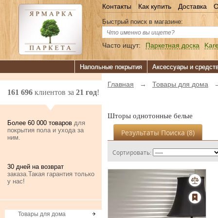
Контакты
Как купить
Доставка
О
Быстрый поиск в магазине:
Часто ищут:
Паркетная доска
Kare
Напольные покрытия
Аксессуары и средст
Главная
→
Товары для дома
161 696
клиентов за
21 год
!
Шторы однотонные белые
Более 60 000 товаров
для
покрытия пола и ухода за
Результаты Поиска (
8
)
ним.
Сортировать:
30 дней на возврат
заказа.Такая гарантия только
у нас!
Товары для дома