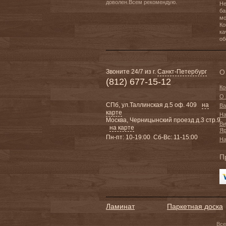
доволен.Всем рекомендую.
Не
ба
мо
Ко
ка
об
Звоните 24/7 из г.
Санкт-Петербург
О
(812) 677-15-12
Ко
О 
СПб, ул.Таллинская д.5 оф. 409
на
Ва
карте
На
Москва, Черницынский проезд д.3 стр.9
Ви
на карте
Яр
Пн-пт: 10-19:00 Сб-Вс: 11-15:00
На
П
Ламинат
Паркетная доска
Все