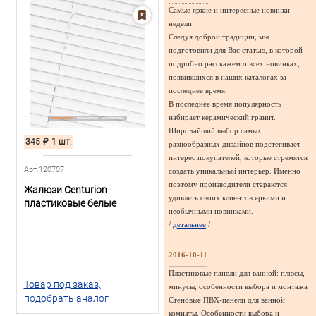
Самые яркие и интересные новинки
недели
Следуя доброй традиции, мы
подготовили для Вас статью, в которой
подробно расскажем о всех новинках,
появившихся в наших каталогах за
последнее время.
В последнее время популярность
набирает керамический гранит.
Широчайший выбор самых
345
₽
1 шт.
разнообразных дизайнов подстегивает
интерес покупателей, которые стремятся
Арт.120707
создать уникальный интерьер. Именно
поэтому производители стараются
Жалюзи Centurion
удивлять своих клиентов яркими и
пластиковые белые
необычными новинками.
/
детальнее
/
2016-10-11
Пластиковые панели для ванной: плюсы,
Товар под заказ,
минусы, особенности выбора и монтажа
подобрать аналог
Стеновые ПВХ-панели для ванной
комнаты. Особенности выбора и