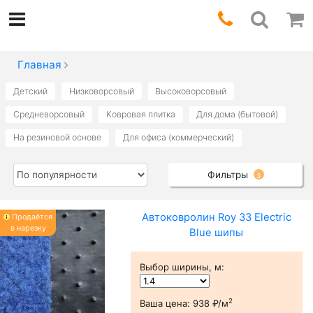
Главная
Детский
Низковорсовый
Высоковорсовый
Средневорсовый
Ковровая плитка
Для дома (бытовой)
На резиновой основе
Для офиса (коммерческий)
Фильтры
3
Автоковролин Roy 33 Electric
Продаётся
в нарезку
Blue шипы
Выбор ширины, м
:
2
Ваша цена:
938 ₽/м