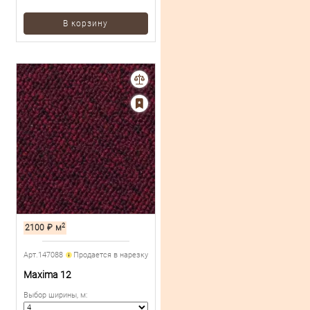
В корзину
2
2100
₽
м
Арт.147088
Продается в нарезку
Maxima 12
Выбор ширины, м
: