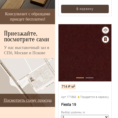
В корзину
Консультант с образцами
приедет бесплатно!
Приезжайте,
посмотрите сами
У нас выставочный зал в
СПб, Москве и Пскове
2
714
₽
м
Арт.171866
Продается в нарезку
Посмотреть схему проезда
Fiesta 19
Выбор ширины, м
: