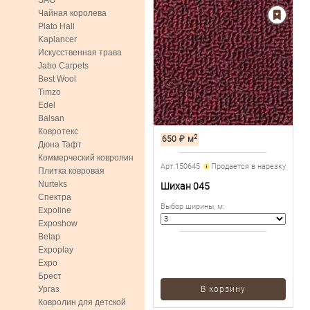
SAG
Чайная королева
Plato Hali
Kaplancer
Искусственная трава
Jabo Carpets
Best Wool
Timzo
Edel
Balsan
Ковротекс
2
650
₽
м
Дюна Тафт
Коммерческий ковролин
Арт.150645
Продается в нарезку
Плитка ковровая
Nurteks
Шихан 045
Спектра
Выбор ширины, м
:
Expoline
Exposhow
Betap
Expoplay
Expo
Брест
Ургаз
В корзину
Ковролин для детской