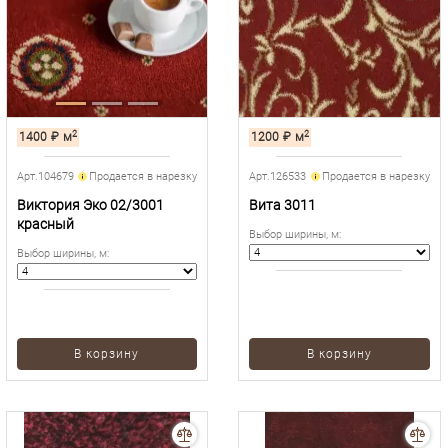
2
2
1400
₽
м
1200
₽
м
Арт.104679
Продается в нарезку
Арт.126533
Продается в нарезку
Виктория Эко 02/3001
Вита 3011
красный
Выбор ширины, м
:
Выбор ширины, м
:
В корзину
В корзину