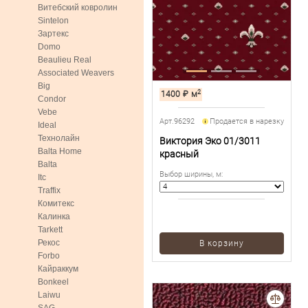
Витебский ковролин
Sintelon
Зартекс
Domo
Beaulieu Real
Associated Weavers
Big
2
1400
₽
м
Condor
Vebe
Арт.96292
Продается в нарезку
Ideal
Технолайн
Виктория Эко 01/3011
Balta Home
красный
Balta
Выбор ширины, м
:
Itc
Traffix
Комитекс
Калинка
Tarkett
Рекос
В корзину
Forbo
Кайраккум
Bonkeel
Laiwu