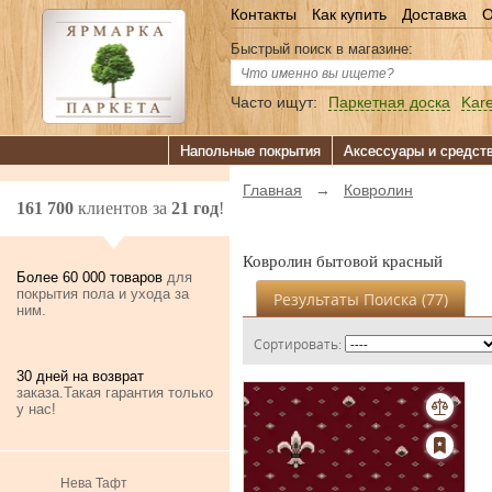
Контакты
Как купить
Доставка
О
Быстрый поиск в магазине:
Часто ищут:
Паркетная доска
Kare
Напольные покрытия
Аксессуары и средст
Главная
→
Ковролин
161 700
клиентов за
21 год
!
Ковролин бытовой красный
Более 60 000 товаров
для
покрытия пола и ухода за
Результаты Поиска (
77
)
ним.
Сортировать:
30 дней на возврат
заказа.Такая гарантия только
у нас!
Нева Тафт