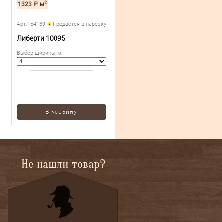
2
1323
₽
м
Арт.154139
Продается в нарезку
Либерти 10095
Выбор ширины, м
:
В корзину
Не нашли товар?