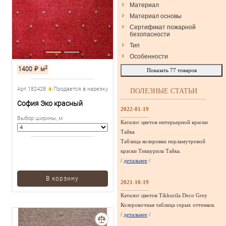
Материал
Материал основы
Сертификат пожарной
безопасности
Тип
Особенности
2
1400
₽
м
Показать
77
товаров
Арт.182428
Продается в нарезку
ПОЛЕЗНЫЕ СТАТЬИ
София Эко красный
2022-01-19
Выбор ширины, м
:
Каталог цветов интерьерной краски
Тайка
Таблица колеровки перламутровой
краски Тиккурила Тайка.
/
детальнее
/
В корзину
2021-10-19
Каталог цветов Tikkurila Deco Grey
Колеровочная таблица серых оттенков.
/
детальнее
/