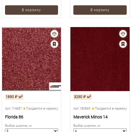
В корзину
В корзину
2
2
1890
₽
м
3290
₽
м
Арт.174687
Продается в нарезку
Арт.180869
Продается в нарезку
Florida 86
Maverick Minos 14
Выбор ширины, м
:
Выбор ширины, м
: