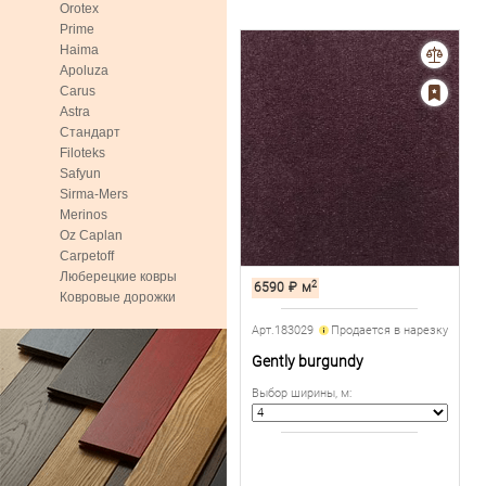
Orotex
Prime
Haima
Apoluza
Carus
Astra
Стандарт
Filoteks
Safyun
Sirma-Mers
Merinos
Oz Caplan
Carpetoff
Люберецкие ковры
2
6590
₽
м
Ковровые дорожки
Арт.183029
Продается в нарезку
Gently burgundy
Выбор ширины, м
: