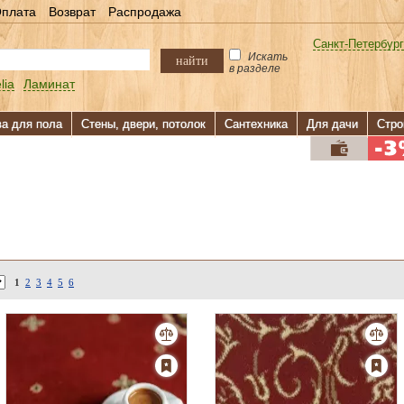
плата
Возврат
Распродажа
Санкт-Петербург
Искать
найти
в разделе
lia
Ламинат
ва для пола
Стены, двери, потолок
Сантехника
Для дачи
Стро
1
2
3
4
5
6