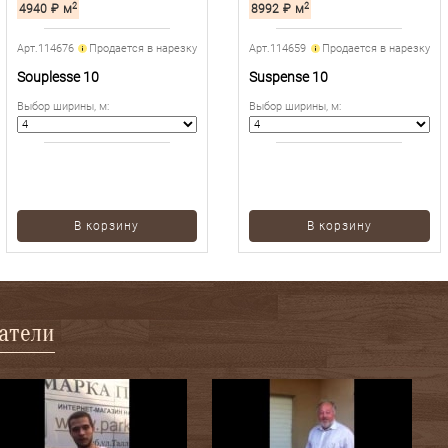
2
2
4940
₽
м
8992
₽
м
Арт.114676
Продается в нарезку
Арт.114659
Продается в нарезку
Souplesse 10
Suspense 10
Выбор ширины, м
:
Выбор ширины, м
:
В корзину
В корзину
патели