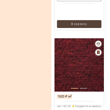
В корзину
2
1620
₽
м
Арт.152132
Продается в нарезку