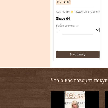
2
1170
₽
м
Арт.132456
Продается в нарезку
Shape 64
Выбор ширины, м
:
В корзину
Что о нас говорят поку