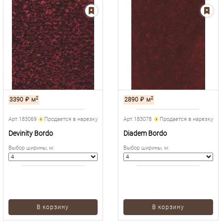
2
2
3390
₽
м
2890
₽
м
Арт.183069
Продается в нарезку
Арт.183078
Продается в нарезку
Devinity Bordo
Diadem Bordo
Выбор ширины, м
:
Выбор ширины, м
:
В корзину
В корзину