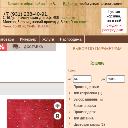
Закажите обратный звонок
Войдите
, чтобы увидеть свои скидки
Пустая
+7 (931) 238-40-91
,
корзина,
СПб, ул.Таллинская д.5 оф. 409
на карте
но в ней
Москва, Черницынский проезд д.3 стр.9
на карте
скидки и
Пн-пт: 10-19:00, Сб-Вс: 11-17:00
распродажи..
йтовары
Интерьер
Услуги
Распродажа
ДОСТАВКА
ВЫБОР ПО ПАРАМЕТРАМ
Очистить
Цена:
от:
до:
Производители
Тип ковролина
(
1
)
Выбор ширины, м
Высота ворса
Производство
Тип дизайна
Цветовая гамма
(
1
)