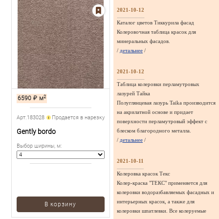
2021-10-12
Каталог цветов Тиккурила фасад
Колеровочная таблица красок для
минеральных фасадов.
/
детальнее
/
2021-10-12
Таблица колеровки перламутровых
лазурей Тайка
2
6590
₽
м
Полуглянцевая лазурь Taika производится
на акрилатной основе и придает
Арт.183028
Продается в нарезку
поверхности перламутровый эффект с
Gently bordo
блеском благородного металла.
/
детальнее
/
Выбор ширины, м
:
2021-10-11
Колеровка красок Текс
Колер-краска "ТЕКС" применяется для
колеровки водоразбавляемых фасадных и
интерьерных красок, а также для
В корзину
колеровки шпатлевки. Все колеруемые