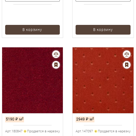
В корзину
В корзину
2
2
5190
₽
м
2949
₽
м
Арт.180847
Продается в нарезку
Арт.147097
Продается в нарезку