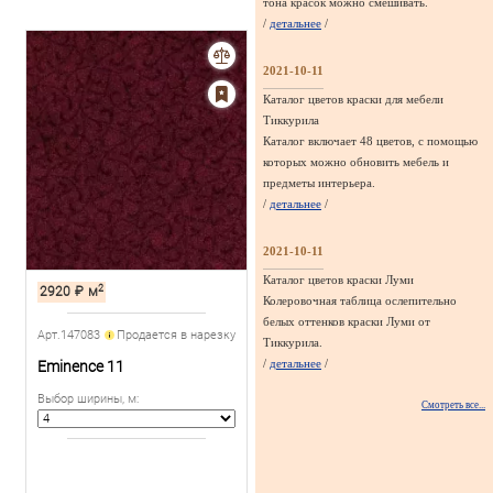
тона красок можно смешивать.
/
детальнее
/
2021-10-11
Каталог цветов краски для мебели
Тиккурила
Каталог включает 48 цветов, с помощью
которых можно обновить мебель и
предметы интерьера.
/
детальнее
/
2021-10-11
Каталог цветов краски Луми
2
2920
₽
м
Колеровочная таблица ослепительно
белых оттенков краски Луми от
Арт.147083
Продается в нарезку
Тиккурила.
/
детальнее
/
Eminence 11
Выбор ширины, м
:
Смотреть все...