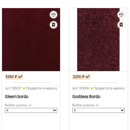
2
2
5390
₽
м
2290
₽
м
Арт.183037
Продается в нарезку
Арт.183088
Продается в нарезку
Gleam bordo
Goddess Bordo
Выбор ширины, м
:
Выбор ширины, м
: