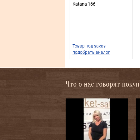
Katana 166
Товар под заказ,
подобрать аналог
Что о нас говорят поку