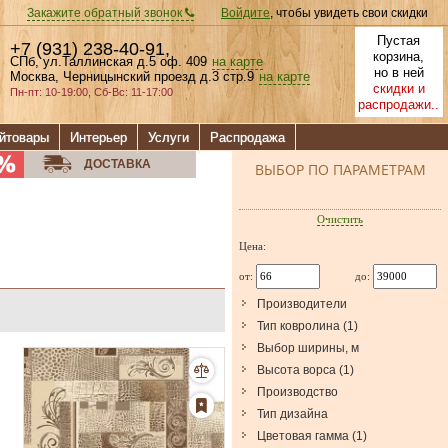
Закажите обратный звонок
Войдите
, чтобы увидеть свои скидки
Пустая
+7 (931) 238-40-91
,
корзина,
СПб, ул.Таллинская д.5 оф. 409
на карте
но в ней
Москва, Черницынский проезд д.3 стр.9
на карте
скидки и
Пн-пт: 10-19:00, Сб-Вс: 11-17:00
распродажи..
йтовары
Интерьер
Услуги
Распродажа
ДОСТАВКА
ВЫБОР ПО ПАРАМЕТРАМ
Очистить
Цена:
от:
до:
Производители
Тип ковролина
(
1
)
Выбор ширины, м
Высота ворса
(
1
)
Производство
Тип дизайна
Цветовая гамма
(
1
)