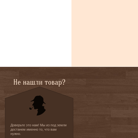
Не нашли товар?
Доверьте это нам! Мы из под земли
достанем именно то, что вам
нужно.