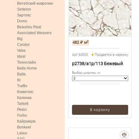
Витебский ковролин
Sintelon
Зартекс
Domo
Beaulieu Real
Associated Weavers
Big
2
482
₽
м
Condor
Vebe
Арт.54003
Продается в нарезку
Ideal
Технолайн
p2738/a1p/113 Бежевый
Balta Home
Выбор ширины, м
:
Balta
Itc
Traffix
Комитекс
Калинка
Tarkett
Рекос
В корзину
Forbo
Кайраккум
Bonkeel
Laiwu