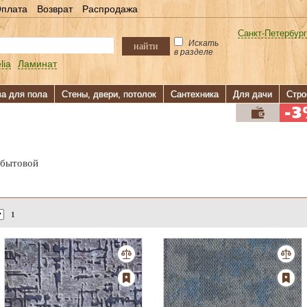
плата
Возврат
Распродажа
Санкт-Петербург
Искать
найти
в разделе
lia
Ламинат
ва для пола
Стены, двери, потолок
Сантехника
Для дачи
Стро
 бытовой
1