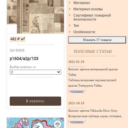
Материал
Материал основы
Сертификат пожарной
безопасности
Тип
Особенности
2
482
₽
м
Показать
17
товаров
Арт.60429
ПОЛЕЗНЫЕ СТАТЬИ
p1604/a2p/103
2022-01-19
Выбор ширины, м
:
Каталог цветов интерьерной краски
Тайка
Таблица колеровки перламутровой
краски Тиккурила Тайка.
/
детальнее
/
В корзину
2021-10-19
Каталог цветов Tikkurila Deco Grey
Колеровочная таблица серых оттенков.
/
детальнее
/