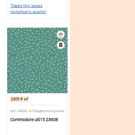
Товар под заказ,
подобрать аналог
2
2305
₽
м
Арт.146552
Продается в рулонах
Commodore ul015 23608