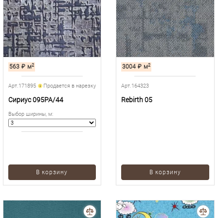
2
2
563
₽
м
3004
₽
м
Арт.171895
Продается в нарезку
Арт.164323
Сириус 095PA/44
Rebirth 05
Выбор ширины, м
:
В корзину
В корзину