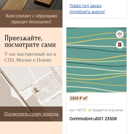
Товар под заказ,
подобрать аналог
Консультант с образцами
приедет бесплатно!
Приезжайте,
посмотрите сами
У нас выставочный зал в
СПб, Москве и Пскове
2
2305
₽
м
Арт.146727
Продается в рулонах
Посмотреть схему проезда
Commodore ul001 23508