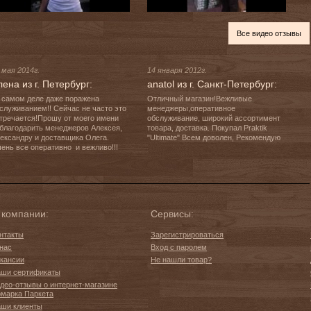
Все видео отзывы
 мая 2014г.
14 января 2012г.
лена из г. Петербург:
anatol из г. Санкт-Петербург:
 самом деле даже поражена 
Отличный магазин!Вежливые 
служиванием!! Сейчас не часто это 
менеджеры,оперативное 
тречается!Прошу от моего имени 
обслуживание, широкий ассортимент 
благодарить менеджеров Алексея, 
товара, доставка. Покупал Praktik 
ександру и доставщика Олега. 
"Ultimate" Всем доволен, Рекомендую
 компании:
Сервисы:
нтакты
Зарегистрироваться
нас
Вход с паролем
кансии
Не нашли товар?
ши сертификаты
део-отзывы о интернет-магазине
марка Паркета
ши клиенты