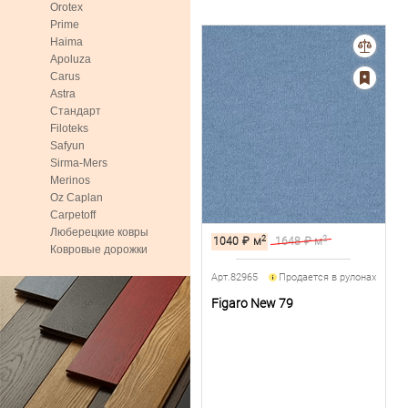
Orotex
Prime
Haima
Apoluza
Carus
Astra
Стандарт
Filoteks
Safyun
Sirma-Mers
Merinos
Oz Caplan
Carpetoff
Люберецкие ковры
2
2
1040
₽
м
1648
₽ м
Ковровые дорожки
Арт.82965
Продается в рулонах
Figaro New 79