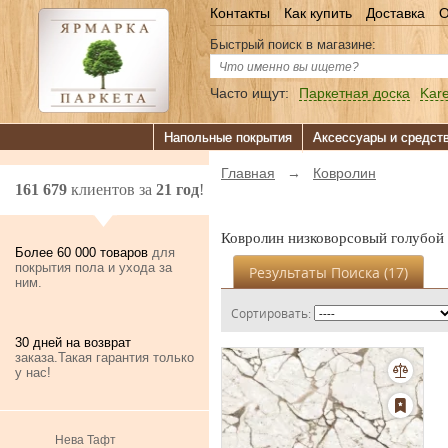
Контакты
Как купить
Доставка
О
Быстрый поиск в магазине:
Часто ищут:
Паркетная доска
Kare
Напольные покрытия
Аксессуары и средст
Главная
→
Ковролин
161 679
клиентов за
21 год
!
Ковролин низковорсовый голубой
Более 60 000 товаров
для
покрытия пола и ухода за
Результаты Поиска (
17
)
ним.
Сортировать:
30 дней на возврат
заказа.Такая гарантия только
у нас!
Нева Тафт