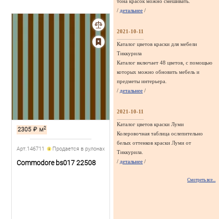
тона красок можно смешивать.
/
детальнее
/
2021-10-11
Каталог цветов краски для мебели
Тиккурила
Каталог включает 48 цветов, с помощью
которых можно обновить мебель и
предметы интерьера.
/
детальнее
/
2021-10-11
Каталог цветов краски Луми
2
2305
₽
м
Колеровочная таблица ослепительно
белых оттенков краски Луми от
Арт.146711
Продается в рулонах
Тиккурила.
/
детальнее
/
Commodore bs017 22508
Смотреть все...