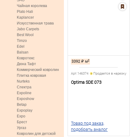
SAG
Чайная королева
Plato Hali
Kaplancer
Искусственная трава
Jabo Carpets
Best Wool
Timzo
Edel
Balsan
Ковротекс
2
3392
₽
м
Дюна Тафт
Коммерческий ковролин
Арт.146374
Продается в нарезку
Плитка ковровая
Nurteks
Optima SDE 073
Спектра
Expoline
Exposhow
Betap
Expoplay
Expo
Брест
Товар под заказ,
Ургаз
подобрать аналог
Ковролин для детской