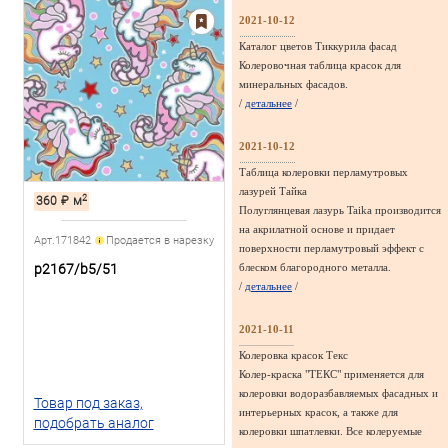
2021-10-12
Каталог цветов Тиккурила фасад
Колеровочная таблица красок для
минеральных фасадов.
/
детальнее
/
2021-10-12
Таблица колеровки перламутровых
лазурей Тайка
2
360
₽
м
Полуглянцевая лазурь Taika производится
на акрилатной основе и придает
Арт.171842
Продается в нарезку
поверхности перламутровый эффект с
p2167/b5/51
блеском благородного металла.
/
детальнее
/
2021-10-11
Колеровка красок Текс
Колер-краска "ТЕКС" применяется для
колеровки водоразбавляемых фасадных и
Товар под заказ,
интерьерных красок, а также для
подобрать аналог
колеровки шпатлевки. Все колеруемые