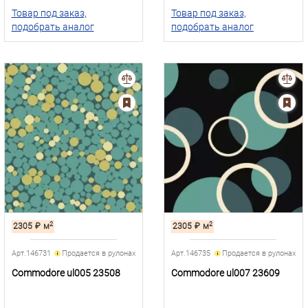
Товар под заказ,
Товар под заказ,
подобрать аналог
подобрать аналог
2
2
2305
₽
м
2305
₽
м
Арт.146731
Продается в рулонах
Арт.146735
Продается в рулонах
Commodore ul005 23508
Commodore ul007 23609