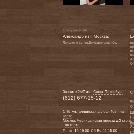
18 марта 2014г.
12
Александр из г. Москва:
Е
Линолеум супер.Большое спасибо.
на
об
вс
по
Ал
Звоните 24/7 из г.
Санкт-Петербург
О
(812) 677-15-12
Ко
О 
СПб, ул.Таллинская д.5 оф. 409
на
Ва
карте
На
Москва, Черницынский проезд д.3 стр.9
Ви
на карте
Яр
Пн-пт: 10-19:00 Сб-Вс: 11-15:00
На