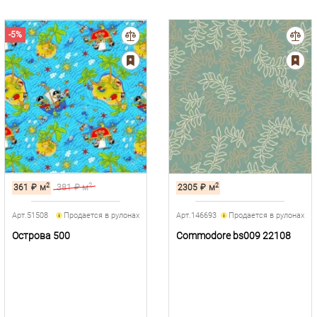
-5%
2
2
2
361
₽
м
381
₽ м
2305
₽
м
Арт.51508
Продается в рулонах
Арт.146693
Продается в рулонах
Острова 500
Commodore bs009 22108