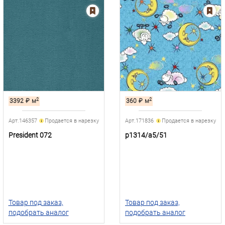
2
2
3392
₽
м
360
₽
м
Арт.146357
Продается в нарезку
Арт.171836
Продается в нарезку
President 072
p1314/a5/51
Товар под заказ,
Товар под заказ,
подобрать аналог
подобрать аналог