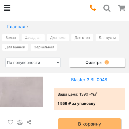
Главная
Белая
Фасадная
Для пола
Для стен
Для кухни
Для ванной
Зеркальная
Фильтры
2
Blaster 3 BL 0048
2
Ваша цена:
1390 ₽/м
1 556 ₽
за упаковку
В корзину