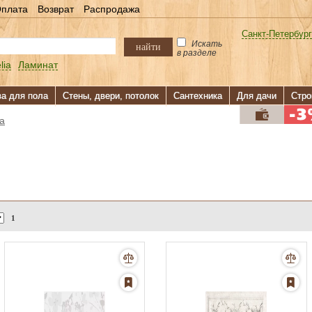
плата
Возврат
Распродажа
Санкт-Петербург
Искать
найти
в разделе
lia
Ламинат
ва для пола
Стены, двери, потолок
Сантехника
Для дачи
Стро
а
1