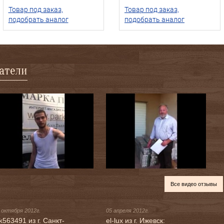
Товар под заказ,
Товар под заказ,
подобрать аналог
подобрать аналог
патели
Все видео отзывы
 октября 2012г.
05 апреля 2012г.
k563491 из г. Санкт-
el-lux из г. Ижевск: