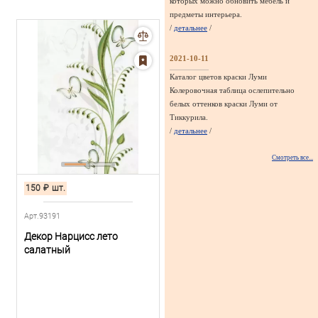
которых можно обновить мебель и
предметы интерьера.
/
детальнее
/
2021-10-11
Каталог цветов краски Луми
Колеровочная таблица ослепительно
белых оттенков краски Луми от
Тиккурила.
/
детальнее
/
Смотреть все...
150
₽
шт.
Арт.93191
Декор Нарцисс лето
салатный