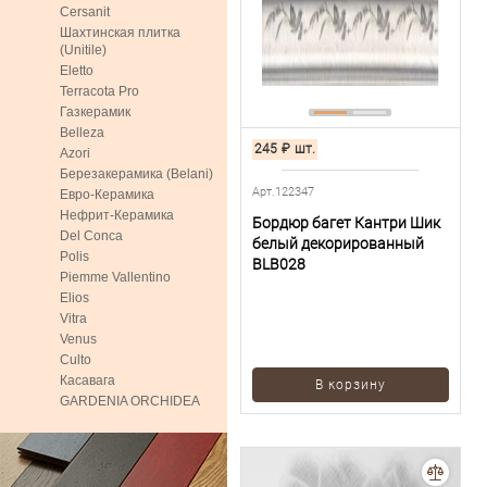
Cersanit
Шахтинская плитка
(Unitile)
Eletto
Terracota Pro
Газкерамик
Belleza
245
₽
шт.
Azori
Березакерамика (Belani)
Арт.122347
Евро-Керамика
Нефрит-Керамика
Бордюр багет Кантри Шик
Del Conca
белый декорированный
Polis
BLB028
Piemme Vallentino
Elios
Vitra
Venus
Culto
Касавага
В корзину
GARDENIA ORCHIDEA