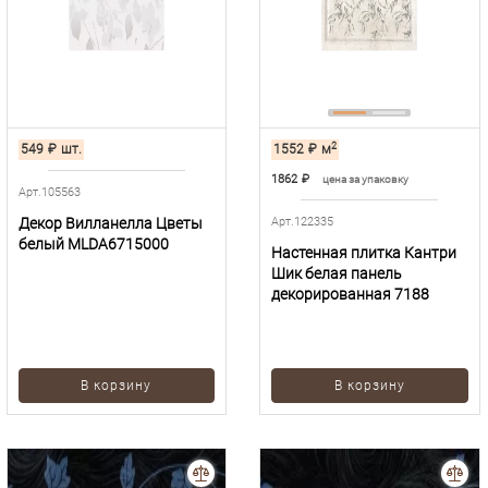
2
549
₽
шт.
1552
₽
м
1862
₽
цена за упаковку
Арт.105563
Декор Вилланелла Цветы
Арт.122335
белый MLDA6715000
Настенная плитка Кантри
Шик белая панель
декорированная 7188
В корзину
В корзину