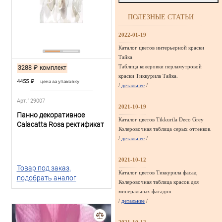
ПОЛЕЗНЫЕ СТАТЬИ
2022-01-19
Каталог цветов интерьерной краски
Тайка
Таблица колеровки перламутровой
3288
₽
комплект
краски Тиккурила Тайка.
4455
₽
цена за упаковку
/
детальнее
/
Арт.129007
2021-10-19
Панно декоративное
Каталог цветов Tikkurila Deco Grey
Calacatta Rosa ректификат
Колеровочная таблица серых оттенков.
/
детальнее
/
2021-10-12
Товар под заказ,
Каталог цветов Тиккурила фасад
подобрать аналог
Колеровочная таблица красок для
минеральных фасадов.
/
детальнее
/