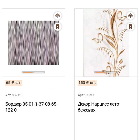
65
₽
шт.
150
₽
шт.
Арт.88719
Арт.93183
Бордюр 05-01-1-37-03-65-
Декор Нарцисс лето
122-0
бежевая