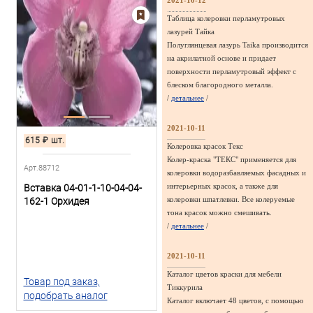
2021-10-12
Таблица колеровки перламутровых
лазурей Тайка
Полуглянцевая лазурь Taika производится
на акрилатной основе и придает
поверхности перламутровый эффект с
блеском благородного металла.
/
детальнее
/
2021-10-11
615
₽
шт.
Колеровка красок Текс
Колер-краска "ТЕКС" применяется для
Арт.88712
колеровки водоразбавляемых фасадных и
интерьерных красок, а также для
Вставка 04-01-1-10-04-04-
колеровки шпатлевки. Все колеруемые
162-1 Орхидея
тона красок можно смешивать.
/
детальнее
/
2021-10-11
Каталог цветов краски для мебели
Товар под заказ,
Тиккурила
подобрать аналог
Каталог включает 48 цветов, с помощью