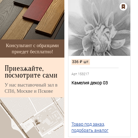
Консультант с образцами
приедет бесплатно!
336
₽
шт.
Приезжайте,
посмотрите сами
Арт.153217
Камелия декор 03
У нас выставочный зал в
СПб, Москве и Пскове
Товар под заказ,
подобрать аналог