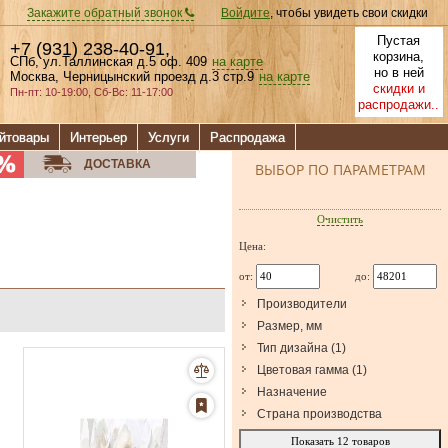
Закажите обратный звонок
Войдите
, чтобы увидеть свои скидки
Пустая
+7 (931) 238-40-91
,
корзина,
СПб, ул.Таллинская д.5 оф. 409
на карте
но в ней
Москва, Черницынский проезд д.3 стр.9
на карте
скидки и
Пн-пт: 10-19:00, Сб-Вс: 11-17:00
распродажи..
йтовары
Интерьер
Услуги
Распродажа
ДОСТАВКА
ВЫБОР ПО ПАРАМЕТРАМ
Очистить
Цена:
от:
до:
Производители
Размер, мм
Тип дизайна
(
1
)
Цветовая гамма
(
1
)
Назначение
Страна производства
Показать
12
товаров