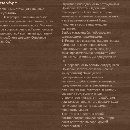
етербург:
Огромная благодарность сотрудникам 
Ярмарки Паркета! Отдельная 
тличный магазин,отзывчивые 
благодарность Светлане, которая 
нсультанты.

вежливо и терпеливо оформляла заказ 
С-Петербурге в наличии небыло 
и все изменения к нему! Товар 
жного мне количества ламината,так 
получен в срок, в надлежащем 
вочки сами созвонились с Москвой 
качестве.

все вопросы решили.Также помогли 
Выбор магазина был обусловлен 
транспортной компанией доставили 
следующими параметрами:

стро.Очень доволен.Огромное 
1. Розничные магазины нашего города 
асибо."
(Ижевск) не могут предложить 
необходимого ассортимента, под 
заказ практически не работают. Либо 
ценник выше минимум процентов на 
20.

2. Оперативность работы сотрудников 
Ярмарки Паркета оказалась выше 
конкурентов)) Заказ делал 
одновременно в нескольких 
магазинах, дабы сравнить конечное 
предложение и быть уверенным в 
наличии товара. Конкуренты данного 
магазина соизволили лишь 
отзвониться и сказать что работают 
над заказом, после чего пропали куда-
то.. Наверное им не так важно 
исполнить заказ))

Так что, как в слогане одной 
постперестроечной рекламы - "при 
всем богатстве выбора, другой 
альтернативы..."
