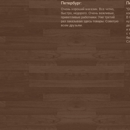
Петербург:
П
Очень хороший магазин. Все четко, 
"О
быстро, недорого. Очень вежливые, 
ко
приветливые работники. Уже третий 
В 
раз заказываю здесь товары. Советую 
ну
всем друзьям.
де
и 
с 
бы
Сп