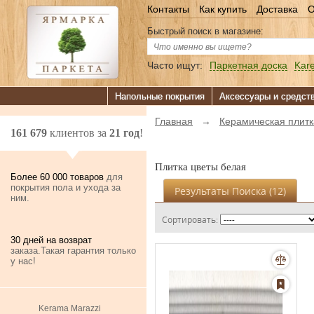
Контакты
Как купить
Доставка
О
Быстрый поиск в магазине:
Часто ищут:
Паркетная доска
Kare
Напольные покрытия
Аксессуары и средст
Главная
→
Керамическая плитк
161 679
клиентов за
21 год
!
Плитка цветы белая
Более 60 000 товаров
для
покрытия пола и ухода за
Результаты Поиска (
12
)
ним.
Сортировать:
30 дней на возврат
заказа.Такая гарантия только
у нас!
Kerama Marazzi