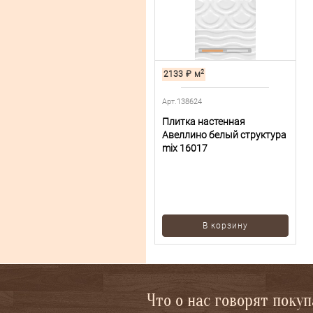
2
2133
₽
м
Арт.138624
Плитка настенная
Авеллино белый структура
mix 16017
В корзину
Что о нас говорят поку