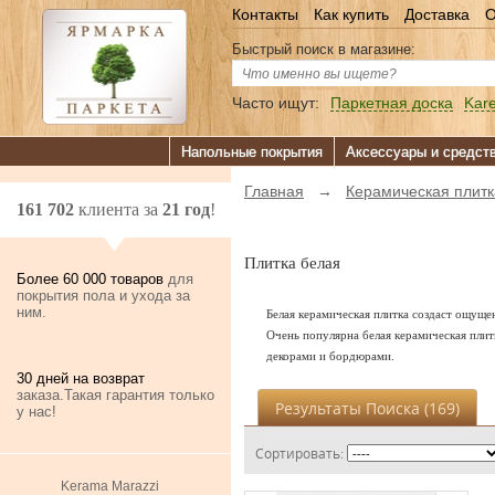
Контакты
Как купить
Доставка
О
Быстрый поиск в магазине:
Часто ищут:
Паркетная доска
Kare
Напольные покрытия
Аксессуары и средст
Главная
→
Керамическая плитк
161 702
клиента за
21 год
!
Плитка белая
Более 60 000 товаров
для
покрытия пола и ухода за
ним.
Белая керамическая плитка создаст ощуще
Очень популярна белая керамическая плит
декорами и бордюрами.
30 дней на возврат
заказа.Такая гарантия только
Результаты Поиска (
169
)
у нас!
Сортировать:
Kerama Marazzi