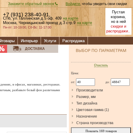
Закажите обратный звонок
Войдите
, чтобы увидеть свои скидки
Пустая
+7 (931) 238-40-91
,
корзина,
СПб, ул.Таллинская д.5 оф. 409
на карте
но в ней
Москва, Черницынский проезд д.3 стр.9
на карте
скидки и
Пн-пт: 10-19:00, Сб-Вс: 11-17:00
распродажи..
йтовары
Интерьер
Услуги
Распродажа
ДОСТАВКА
ВЫБОР ПО ПАРАМЕТРАМ
Очистить
Цена:
от:
до:
ениях, в офисах, магазинах, ресторанах.
амичным, разбавьте белый фон различными
Производители
Размер, мм
Тип дизайна
Цветовая гамма
(
1
)
Назначение
Страна производства
Показать
169
товаров