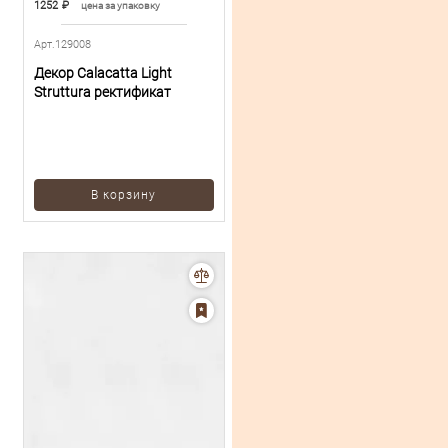
1252
₽
цена за упаковку
Арт.129008
Декор Calacatta Light
Struttura ректификат
В корзину