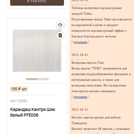
2021-10-12
В корзину
Таблица колеровки перламутровых
лазурей Тайка
Полуглянцевая лазурь Taika производится
на акрилатной основе и придает
поверхности перламутровый эффект с
блеском благородного металла.
/
детальнее
/
2021-10-11
Колеровка красок Текс
Колер-краска "ТЕКС" применяется для
колеровки водоразбавляемых фасадных и
интерьерных красок, а также для
колеровки шпатлевки. Все колеруемые
155
₽
шт.
тона красок можно смешивать.
/
детальнее
/
Арт.122350
Карандаш Кантри Шик
2021-10-11
белый PFE008
Каталог цветов краски для мебели
Тиккурила
Каталог включает 48 цветов, с помощью