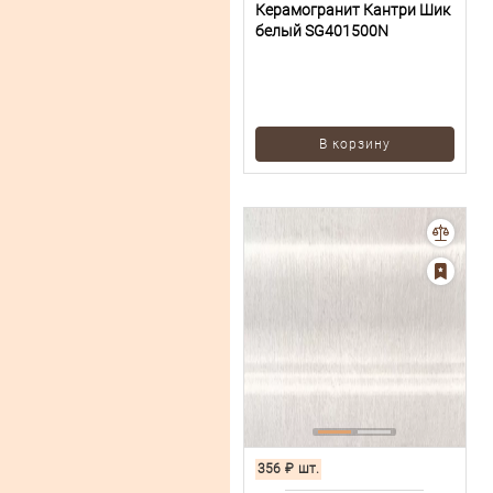
Керамогранит Кантри Шик
белый SG401500N
В корзину
356
₽
шт.