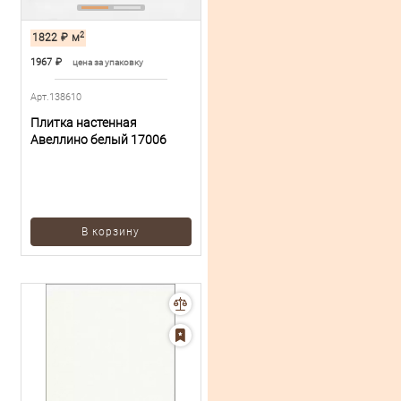
2
1822
₽
м
1967
₽
цена за упаковку
Арт.138610
Плитка настенная
Авеллино белый 17006
В корзину