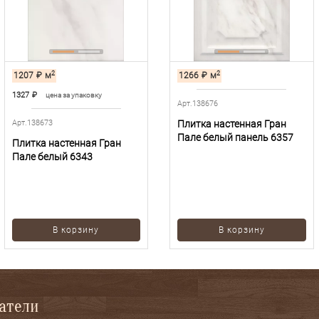
2
2
1207
₽
м
1266
₽
м
1327
₽
цена за упаковку
Арт.138676
Арт.138673
Плитка настенная Гран
Пале белый панель 6357
Плитка настенная Гран
Пале белый 6343
В корзину
В корзину
патели