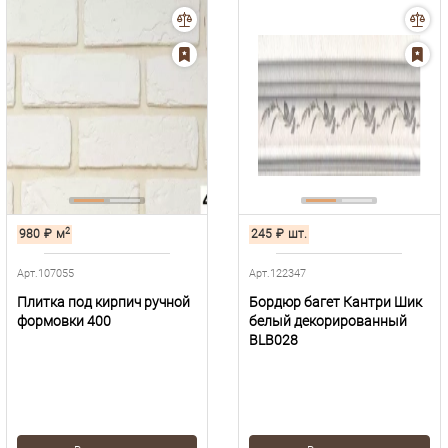
2
980
₽
м
245
₽
шт.
Арт.107055
Арт.122347
Плитка под кирпич ручной
Бордюр багет Кантри Шик
формовки 400
белый декорированный
BLB028