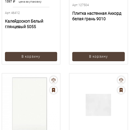
1597
₽
цена за упаковку
Арт.127504
Арт.46412
Плитка настенная Аккорд
белая грань 9010
Калейдоскоп Белый
глянцевый 5055
В корзину
В корзину