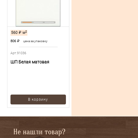
2
560
₽
м
806
₽
цена за упаковку
Арт.91036
ШП Белая матовая
В корзину
Не нашли товар?