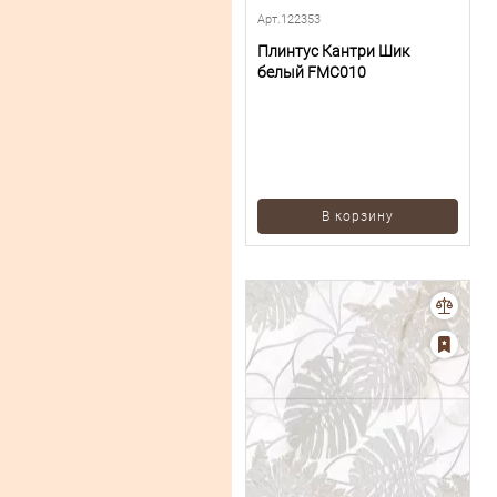
Арт.122353
Плинтус Кантри Шик
белый FMC010
В корзину