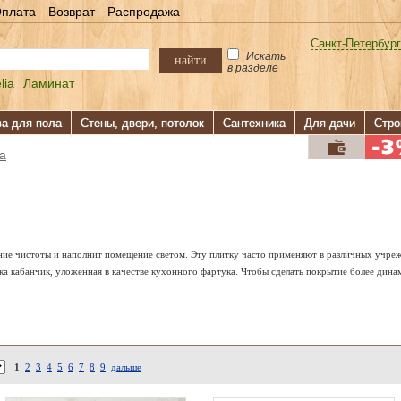
плата
Возврат
Распродажа
Санкт-Петербург
Искать
найти
в разделе
lia
Ламинат
ва для пола
Стены, двери, потолок
Сантехника
Для дачи
Стро
а
ние чистоты и наполнит помещение светом. Эту плитку часто применяют в различных учрежд
ка кабанчик, уложенная в качестве кухонного фартука. Чтобы сделать покрытие более дин
1
2
3
4
5
6
7
8
9
дальше