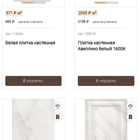
2
2
571
₽
м
2055
₽
м
685
₽
2198
₽
цена за упаковку
цена за упаковку
Арт.119264
Арт.138618
Белая плитка настенная
Плитка настенная
Авеллино белый 16006
В корзину
В корзину