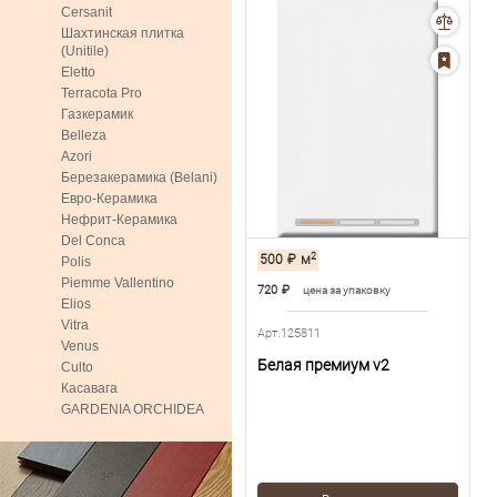
Cersanit
Шахтинская плитка
(Unitile)
Eletto
Terracota Pro
Газкерамик
Belleza
Azori
Березакерамика (Belani)
Евро-Керамика
Нефрит-Керамика
Del Conca
2
500
₽
м
Polis
Piemme Vallentino
720
₽
цена за упаковку
Elios
Vitra
Арт.125811
Venus
Белая премиум v2
Culto
Касавага
GARDENIA ORCHIDEA