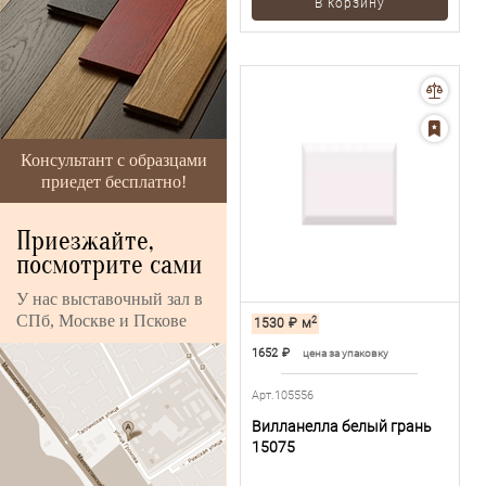
В корзину
Консультант с образцами
приедет бесплатно!
Приезжайте,
посмотрите сами
У нас выставочный зал в
СПб, Москве и Пскове
2
1530
₽
м
1652
₽
цена за упаковку
Арт.105556
Вилланелла белый грань
15075