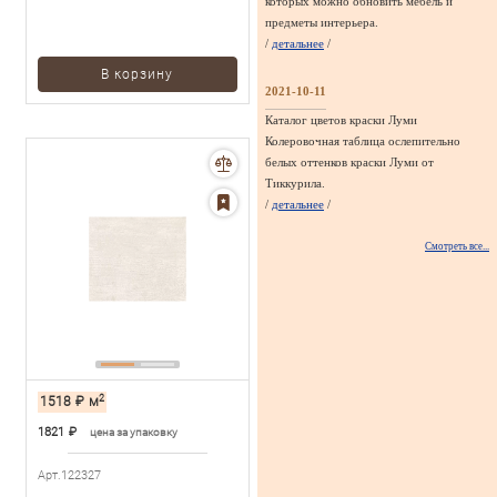
которых можно обновить мебель и
предметы интерьера.
/
детальнее
/
В корзину
2021-10-11
Каталог цветов краски Луми
Колеровочная таблица ослепительно
белых оттенков краски Луми от
Тиккурила.
/
детальнее
/
Смотреть все...
2
1518
₽
м
1821
₽
цена за упаковку
Арт.122327