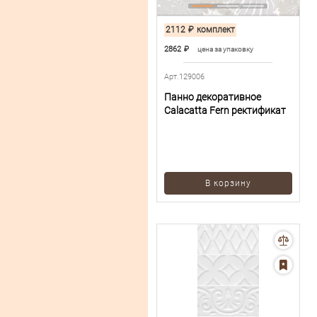
2112
₽
комплект
2862
₽
цена за упаковку
Арт.129006
Панно декоративное
Calacatta Fern ректификат
В корзину