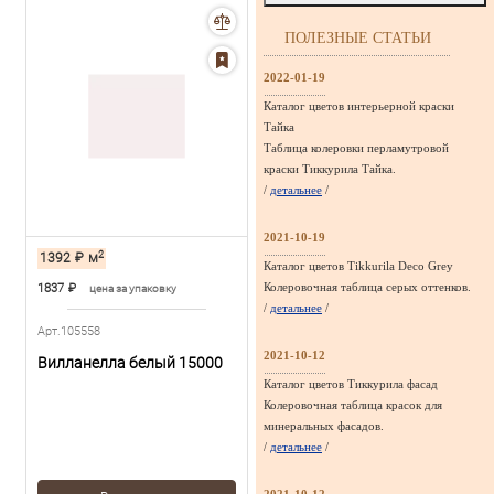
ПОЛЕЗНЫЕ СТАТЬИ
2022-01-19
Каталог цветов интерьерной краски
Тайка
Таблица колеровки перламутровой
краски Тиккурила Тайка.
/
детальнее
/
2021-10-19
2
1392
₽
м
Каталог цветов Tikkurila Deco Grey
Колеровочная таблица серых оттенков.
1837
₽
цена за упаковку
/
детальнее
/
Арт.105558
2021-10-12
Вилланелла белый 15000
Каталог цветов Тиккурила фасад
Колеровочная таблица красок для
минеральных фасадов.
/
детальнее
/