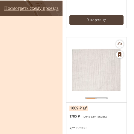
Посмотреть схему проезда
В корзину
2
1609
₽
м
1785
₽
цена за упаковку
Арт.122339