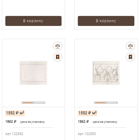
В корзину
В корзину
2
2
1552
₽
м
1552
₽
м
1862
₽
1862
₽
цена за упаковку
цена за упаковку
Арт.122332
Арт.122335