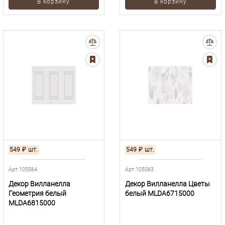
В корзину
В корзину
549
₽
шт.
549
₽
шт.
Арт.105564
Арт.105563
Декор Вилланелла
Декор Вилланелла Цветы
Геометрия белый
белый MLDA6715000
MLDA6815000