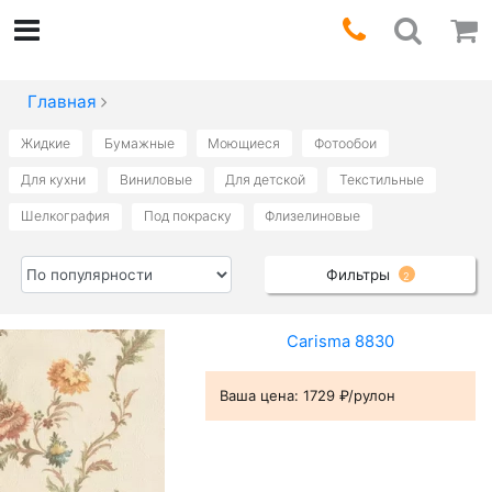
Главная
Жидкие
Бумажные
Моющиеся
Фотообои
Для кухни
Виниловые
Для детской
Текстильные
Шелкография
Под покраску
Флизелиновые
Фильтры
2
Carisma 8830
Ваша цена:
1729 ₽/рулон