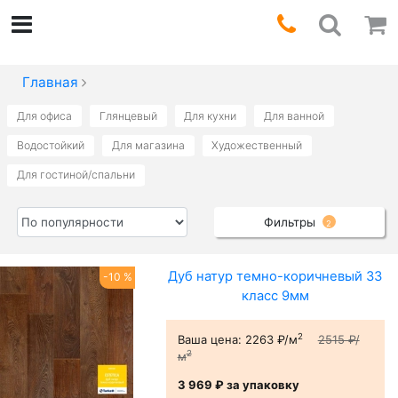
Главная
Для офиса
Глянцевый
Для кухни
Для ванной
Водостойкий
Для магазина
Художественный
Для гостиной/спальни
Фильтры
2
Дуб натур темно-коричневый 33
-10 %
класс 9мм
2
Ваша цена:
2263 ₽/м
2515 ₽/
2
м
3 969 ₽
за упаковку