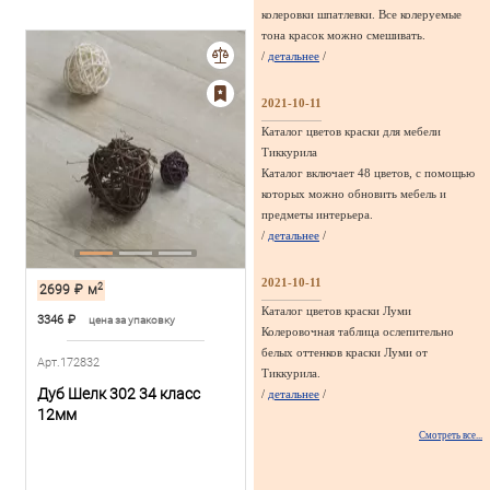
колеровки шпатлевки. Все колеруемые
тона красок можно смешивать.
/
детальнее
/
2021-10-11
Каталог цветов краски для мебели
Тиккурила
Каталог включает 48 цветов, с помощью
которых можно обновить мебель и
предметы интерьера.
/
детальнее
/
2021-10-11
2
2699
₽
м
Каталог цветов краски Луми
3346
₽
цена за упаковку
Колеровочная таблица ослепительно
белых оттенков краски Луми от
Арт.172832
Тиккурила.
Дуб Шелк 302 34 класс
/
детальнее
/
12мм
Смотреть все...