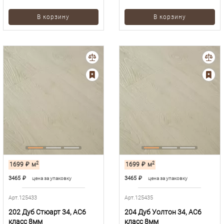
В корзину
В корзину
2
2
1699
₽
м
1699
₽
м
3465
₽
3465
₽
цена за упаковку
цена за упаковку
Арт.125433
Арт.125435
202 Дуб Стюарт 34, AC6
204 Дуб Уолтон 34, AC6
класс 8мм
класс 8мм