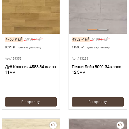
2
2
2
2
4760
₽
м
5950
₽ м
4952
₽
м
6190
₽ м
9091
₽
11503
₽
цена за упаковку
цена за упаковку
Арт.159355
Арт.113283
Дуб Классик 4583 34 класс
Пенни Лейн 8001 34 класс
11мм
12.3мм
В корзину
В корзину