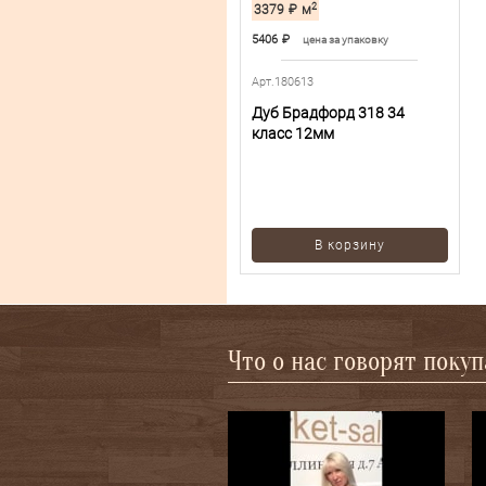
2
3379
₽
м
5406
₽
цена за упаковку
Арт.180613
Дуб Брадфорд 318 34
класс 12мм
В корзину
Что о нас говорят поку