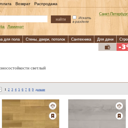
плата
Возврат
Распродажа
Санкт-Петербург
Искать
найти
в разделе
lia
Ламинат
ва для пола
Стены, двери, потолок
Сантехника
Для дачи
Стро
износостойкости светлый
1
2
3
4
5
6
7
8
9
дальше