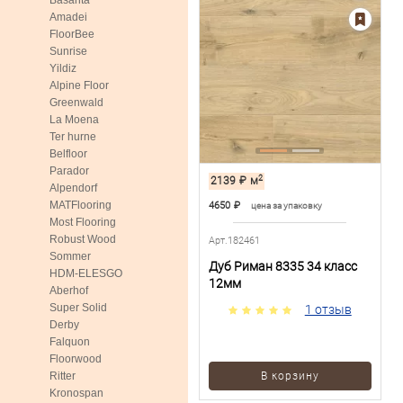
Basanta
Amadei
FloorBee
Sunrise
Yildiz
Alpine Floor
Greenwald
La Moena
Ter hurne
Belfloor
Parador
2
2139
₽
м
Alpendorf
MATFlooring
4650
₽
цена за упаковку
Most Flooring
Robust Wood
Арт.182461
Sommer
Дуб Риман 8335 34 класс
HDM-ELESGO
12мм
Aberhof
Super Solid
1 отзыв
Derby
Falquon
Floorwood
Ritter
В корзину
Kronospan