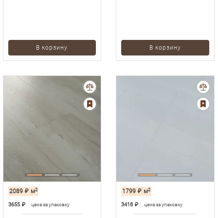
В корзину
В корзину
2
2
2089
₽
м
1799
₽
м
3655
₽
3418
₽
цена за упаковку
цена за упаковку