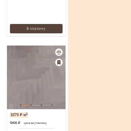
В корзину
2
3379
₽
м
5406
₽
цена за упаковку