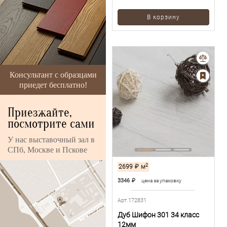
В корзину
Консультант с образцами
приедет бесплатно!
Приезжайте,
посмотрите сами
У нас выставочный зал в
СПб, Москве и Пскове
2
2699
₽
м
3346
₽
цена за упаковку
Арт.172831
Дуб Шифон 301 34 класс
12мм