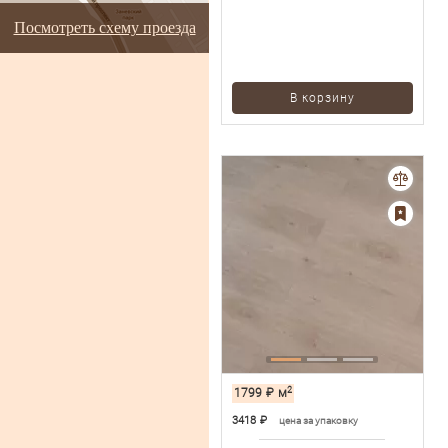
Посмотреть схему проезда
В корзину
2
1799
₽
м
3418
₽
цена за упаковку