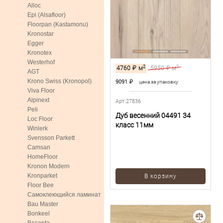
Alloc
Epi (Alsafloor)
Floorpan (Kastamonu)
Kronostar
Egger
Kronotex
Westerhof
2
2
4760
₽
м
5950
₽ м
AGT
Krono Swiss (Kronopol)
9091
₽
цена за упаковку
Viva Floor
Alpinext
Арт.27836
Peli
Дуб весенний 04491 34
Loc Floor
класс 11мм
Winlerk
Svensson Parkett
Camsan
HomeFloor
Kronon Modern
Kronparket
В корзину
Floor Bee
Самоклеющийся ламинат
Bau Master
Bonkeel