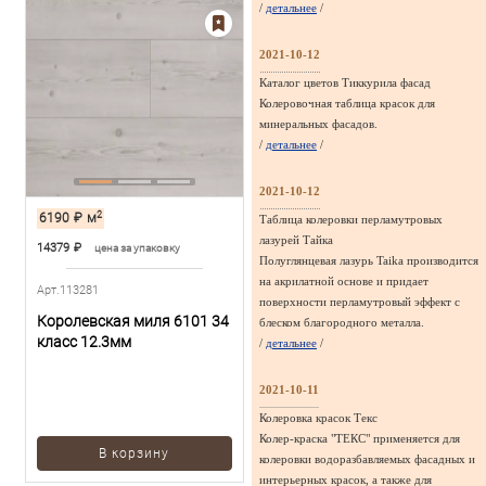
/
детальнее
/
2021-10-12
Каталог цветов Тиккурила фасад
Колеровочная таблица красок для
минеральных фасадов.
/
детальнее
/
2021-10-12
2
6190
₽
м
Таблица колеровки перламутровых
лазурей Тайка
14379
₽
цена за упаковку
Полуглянцевая лазурь Taika производится
на акрилатной основе и придает
Арт.113281
поверхности перламутровый эффект с
Королевская миля 6101 34
блеском благородного металла.
класс 12.3мм
/
детальнее
/
2021-10-11
Колеровка красок Текс
Колер-краска "ТЕКС" применяется для
В корзину
колеровки водоразбавляемых фасадных и
интерьерных красок, а также для