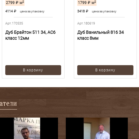
2
2
2799
₽
м
1799
₽
м
4114
₽
3418
₽
цена за упаковку
цена за упаковку
Арт.170535
Арт.180619
Дуб Брайтон 511 34, AC6
Дуб Ванильный 816 34
класс 12мм
класс 8мм
В корзину
В корзину
патели