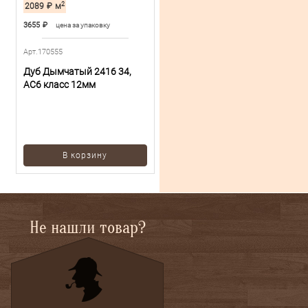
2
2089
₽
м
3655
₽
цена за упаковку
Арт.170555
Дуб Дымчатый 2416 34,
AC6 класс 12мм
В корзину
Не нашли товар?