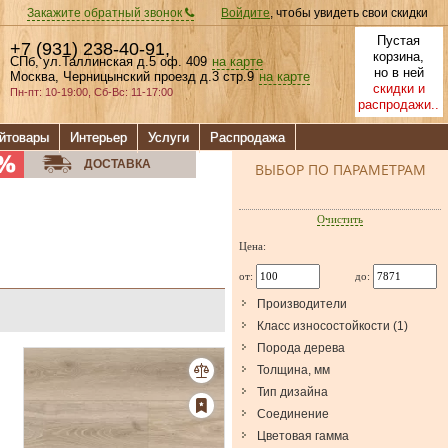
Закажите обратный звонок
Войдите
, чтобы увидеть свои скидки
Пустая
+7 (931) 238-40-91
,
корзина,
СПб, ул.Таллинская д.5 оф. 409
на карте
но в ней
Москва, Черницынский проезд д.3 стр.9
на карте
скидки и
Пн-пт: 10-19:00, Сб-Вс: 11-17:00
распродажи..
йтовары
Интерьер
Услуги
Распродажа
ДОСТАВКА
ВЫБОР ПО ПАРАМЕТРАМ
Очистить
Цена:
от:
до:
Производители
Класс износостойкости
(
1
)
Порода дерева
Толщина, мм
Тип дизайна
Соединение
Цветовая гамма