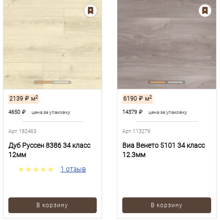
2
2
2139
₽
м
6190
₽
м
4650
₽
14379
₽
цена за упаковку
цена за упаковку
Арт.182463
Арт.113279
Дуб Руссен 8386 34 класс
Виа Венето 5101 34 класс
12мм
12.3мм
1 отзыв
В корзину
В корзину