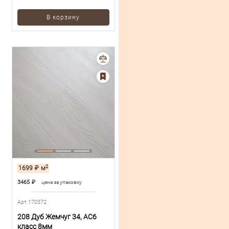
В корзину
2
1699
₽
м
3465
₽
цена за упаковку
Арт.170372
208 Дуб Жемчуг 34, AC6
класс 8мм