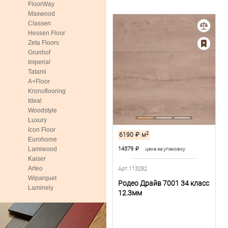
FloorWay
Maxwood
Classen
Hessen Floor
Zeta Floors
Grunhof
Imperial
Tatami
A+Floor
Kronoflooring
Ideal
Woodstyle
Luxury
Icon Floor
2
6190
₽
м
Eurohome
Lamiwood
14379
₽
цена за упаковку
Kaiser
Arteo
Арт.113282
Wiparquet
Родео Драйв 7001 34 класс
Laminely
12.3мм