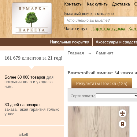
Контакты
Как купить
Доставка
О
Быстрый поиск в магазине:
Часто ищут:
Паркетная доска
Kare
Напольные покрытия
Аксессуары и средст
Главная
→
Ламинат
161 679
клиентов за
21 год
!
Влагостойкий ламинат 34 класса 
Более 60 000 товаров
для
покрытия пола и ухода за
Результаты Поиска (
125
)
ним.
Сортировать:
30 дней на возврат
заказа.Такая гарантия только
у нас!
Tarkett