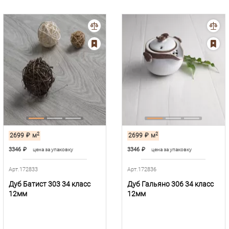
2
2
2699
₽
м
2699
₽
м
3346
₽
3346
₽
цена за упаковку
цена за упаковку
Арт.172833
Арт.172836
Дуб Батист 303 34 класс
Дуб Гальяно 306 34 класс
12мм
12мм