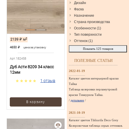
Дизайн
Фаска
Назначение
Страна производства
Особенности
(
1
)
Тип поверхности
2
2139
₽
м
Оттенок
(
1
)
4650
₽
цена за упаковку
Показать
125
товаров
Арт.182458
ПОЛЕЗНЫЕ СТАТЬИ
Дуб Асти 8209 34 класс
2022-01-19
12мм
Каталог цветов интерьерной краски
1 отзыв
Тайка
Таблица колеровки перламутровой
краски Тиккурила Тайка.
/
детальнее
/
В корзину
2021-10-19
Каталог цветов Tikkurila Deco Grey
Колеровочная таблица серых оттенков.