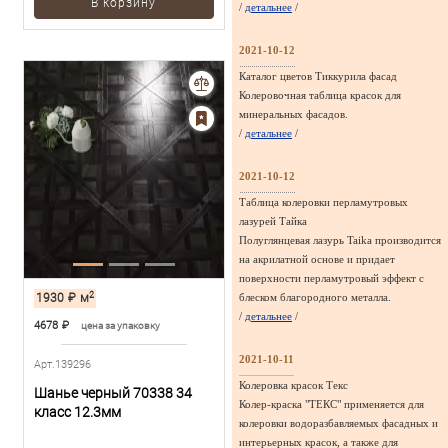
В корзину
/
детальнее
/
2021-10-12
Каталог цветов Тиккурила фасад
Колеровочная таблица красок для
минеральных фасадов.
/
детальнее
/
2021-10-12
Таблица колеровки перламутровых
лазурей Тайка
Полуглянцевая лазурь Taika производится
на акрилатной основе и придает
поверхности перламутровый эффект с
2
1930
₽
м
блеском благородного металла.
/
детальнее
/
4678
₽
цена за упаковку
2021-10-11
Арт.139296
Колеровка красок Текс
Шанье черный 70338 34
Колер-краска "ТЕКС" применяется для
класс 12.3мм
колеровки водоразбавляемых фасадных и
интерьерных красок, а также для