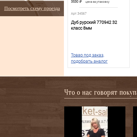
3530
₽
цена за упаковку
Посмотреть схему проезда
Арт.34567
Дуб рурский 770942 32
класс 8мм
Товар под заказ,
подобрать аналог
Что о нас говорят поку