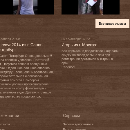
Все видео отзывы
 апреля 2013г.
05 сентября 2015г.
ircova2014 из г. Санкт-
Игорь из г. Москва:
етербург:
Все нормально,предложили и сделали 
скидку на товар,больше чем при 
 Санкт-Петербург Очень довольна!!! 
регистрации,доставили быстро и в 
ла приятно удивлена! Претензий 
срок.

т. Получила товар в обещанные 
Спасибо!
оки. Отдельное большое спасибо 
неджеру Елене, очень обаятельная, 
брожелательная и обязательная 
вушка помогла с выбором 
ркетной доски и пробкового пола. 
ислала на почту фото товара в 
еличенном виде. Думаю, что наше 
трудничество продолжится.
 компании:
Сервисы:
нтакты
Зарегистрироваться
нас
Вход с паролем