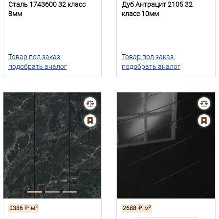
Сталь 1743600 32 класс
Дуб Антрацит 2105 32
8мм
класс 10мм
Товар под заказ,
Товар под заказ,
подобрать аналог
подобрать аналог
2
2
2386
₽
м
2688
₽
м