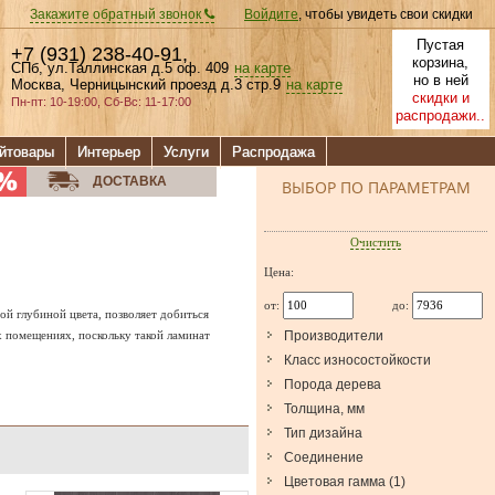
Закажите обратный звонок
Войдите
, чтобы увидеть свои скидки
Пустая
+7 (931) 238-40-91
,
корзина,
СПб, ул.Таллинская д.5 оф. 409
на карте
но в ней
Москва, Черницынский проезд д.3 стр.9
на карте
скидки и
Пн-пт: 10-19:00, Сб-Вс: 11-17:00
распродажи..
йтовары
Интерьер
Услуги
Распродажа
ДОСТАВКА
ВЫБОР ПО ПАРАМЕТРАМ
Очистить
Цена:
от:
до:
й глубиной цвета, позволяет добиться
х помещениях, поскольку такой ламинат
Производители
Класс износостойкости
Порода дерева
Толщина, мм
Тип дизайна
Соединение
Цветовая гамма
(
1
)