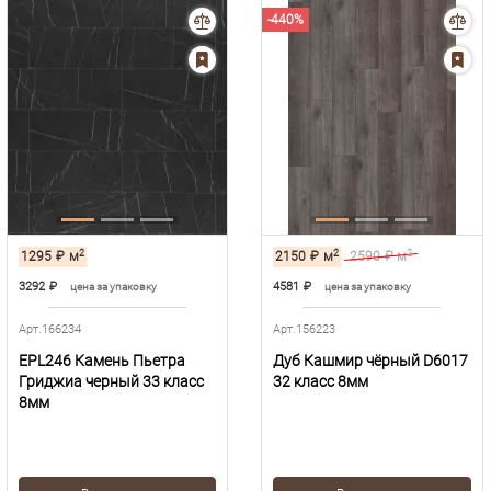
-440%
2
2
2
1295
₽
м
2150
₽
м
2590
₽ м
3292
₽
4581
₽
цена за упаковку
цена за упаковку
Арт.166234
Арт.156223
EPL246 Камень Пьетра
Дуб Кашмир чёрный D6017
Гриджиа черный 33 класс
32 класс 8мм
8мм