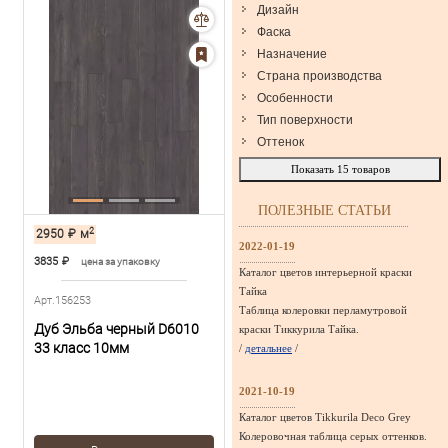
Дизайн
Фаска
Назначение
Страна производства
Особенности
Тип поверхности
Оттенок
Показать
15
товаров
ПОЛЕЗНЫЕ СТАТЬИ
2
2950
₽
м
2022-01-19
3835
₽
цена за упаковку
Каталог цветов интерьерной краски
Тайка
Арт.156253
Таблица колеровки перламутровой
Дуб Эльба черный D6010
краски Тиккурила Тайка.
33 класс 10мм
/
детальнее
/
2021-10-19
Каталог цветов Tikkurila Deco Grey
Колеровочная таблица серых оттенков.