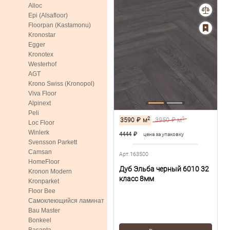
Alloc
Epi (Alsafloor)
Floorpan (Kastamonu)
Kronostar
Egger
Kronotex
Westerhof
AGT
Krono Swiss (Kronopol)
Viva Floor
Alpinext
Peli
2
2
3590
₽
м
3950
₽ м
Loc Floor
Winlerk
4444
₽
цена за упаковку
Svensson Parkett
Camsan
Арт.163500
HomeFloor
Дуб Эльба черный 6010 32
Kronon Modern
класс 8мм
Kronparket
Floor Bee
Самоклеющийся ламинат
Bau Master
Bonkeel