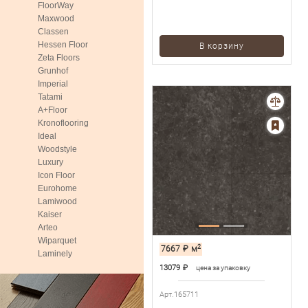
FloorWay
Maxwood
Classen
Hessen Floor
В корзину
Zeta Floors
Grunhof
Imperial
Tatami
A+Floor
Kronoflooring
Ideal
Woodstyle
Luxury
Icon Floor
Eurohome
Lamiwood
Kaiser
Arteo
Wiparquet
2
7667
₽
м
Laminely
13079
₽
цена за упаковку
Арт.165711