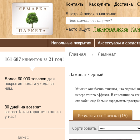
Контакты
Как купить
Доставка
О
Быстрый поиск в магазине:
Часто ищут:
Паркетная доска
Kare
Напольные покрытия
Аксессуары и средст
Главная
→
Ламинат
161 687
клиентов за
21 год
!
Ламинат черный
Более 60 000 товаров
для
покрытия пола и ухода за
ним.
Многие ошибочно считают, что черный цве
невероятного эффекта. В сочетании со св
способен еще больше скрадывать простран
30 дней на возврат
заказа.Такая гарантия только
Результаты Поиска (
15
)
у нас!
Сортировать:
Tarkett