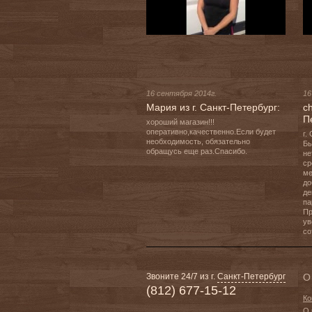
16 сентября 2014г.
16
Мария из г. Санкт-Петербург:
ch
П
хороший магазин!!! 
оперативно,качественно.Если будет 
г.
необходимость, обязательно 
Бы
обращусь еще раз.Спасибо.
не
ср
ме
до
де
па
Пр
ув
со
Звоните 24/7 из г.
Санкт-Петербург
О
(812) 677-15-12
Ко
О 