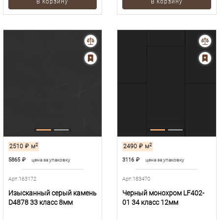
В корзину
В корзину
2
2
2510
₽
м
2490
₽
м
5865
₽
3116
₽
цена за упаковку
цена за упаковку
Арт.163172
Арт.183470
Изысканный серый камень
Черный монохром LF402-
D4878 33 класс 8мм
01 34 класс 12мм