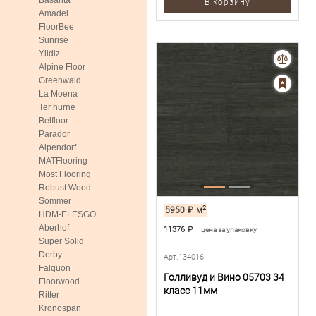
Basanta
В корзину
Amadei
FloorBee
Sunrise
Yildiz
Alpine Floor
Greenwald
La Moena
Ter hurne
Belfloor
Parador
Alpendorf
MATFlooring
Most Flooring
Robust Wood
Sommer
2
5950
₽
м
HDM-ELESGO
Aberhof
11376
₽
цена за упаковку
Super Solid
Derby
Арт.134016
Falquon
Голливуд и Вино 05703 34
Floorwood
класс 11мм
Ritter
Kronospan