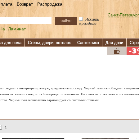
плата
Возврат
Распродажа
Санкт-Петербург
Искать
найти
в разделе
lia
Ламинат
ва для пола
Стены, двери, потолок
Сантехника
Для дачи
Стро
т создает в интерьере мрачную, траурную атмосферу. Черный ламинат обладает невероятно
етлыми оттенками смотрится благородно и элегантно. Не стоит использовать его в маленьки
ство. Черный пол великолепно гармонирует со светлыми стенами.
1