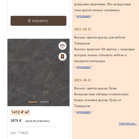
колеровки шпатлевки. Все колеруемые
тона красок можно смешивать.
/
детальнее
/
В корзину
2021-10-11
Каталог цветов краски для мебели
Тиккурила
Каталог включает 48 цветов, с помощью
которых можно обновить мебель и
предметы интерьера.
/
детальнее
/
2021-10-11
Каталог цветов краски Луми
Колеровочная таблица ослепительно
белых оттенков краски Луми от
Тиккурила.
2
/
детальнее
/
1410
₽
м
2879
₽
цена за упаковку
Смотреть все...
Арт.174653