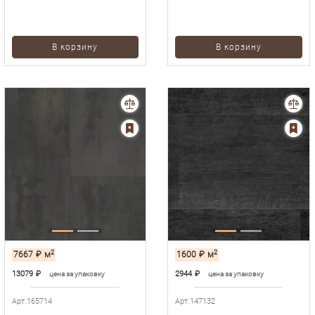
В корзину
В корзину
2
2
7667
₽
м
1600
₽
м
13079
₽
2944
₽
цена за упаковку
цена за упаковку
Арт.165714
Арт.147132