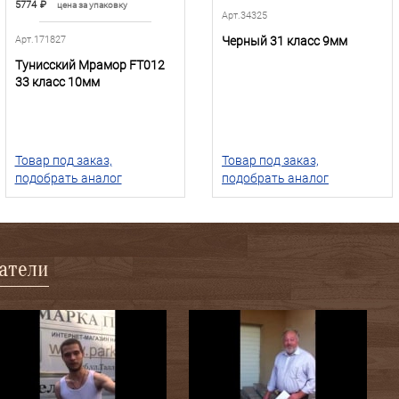
5774
₽
цена за упаковку
Арт.34325
Арт.171827
Черный 31 класс 9мм
Тунисский Мрамор FT012
33 класс 10мм
Товар под заказ,
Товар под заказ,
подобрать аналог
подобрать аналог
патели