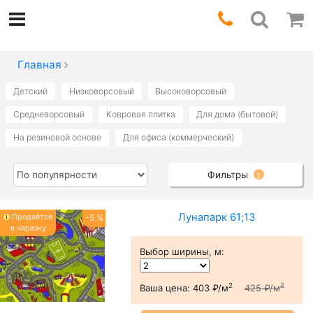
Главная
Детский
Низковорсовый
Высоковорсовый
Средневорсовый
Ковровая плитка
Для дома (бытовой)
На резиновой основе
Для офиса (коммерческий)
Фильтры
2
Лунапарк 61;13
Продаётся
-5 %
в нарезку
Выбор ширины, м
:
2
2
Ваша цена:
403 ₽/м
425 ₽/м