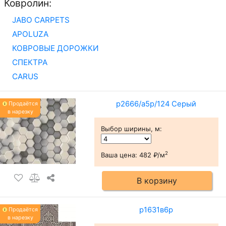
Ковролин:
JABO CARPETS
APOLUZA
КОВРОВЫЕ ДОРОЖКИ
СПЕКТРА
CARUS
p2666/a5p/124 Серый
Продаётся
в нарезку
Выбор ширины, м
:
2
Ваша цена:
482 ₽/м
В корзину
р1631в6р
Продаётся
в нарезку