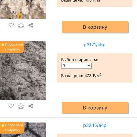
Ваша цена:
496 ₽/м
В корзину
р3171/с5р
Продаётся
в нарезку
Выбор ширины, м
:
2
Ваша цена:
473 ₽/м
В корзину
р3245/а4р
Продаётся
в нарезку