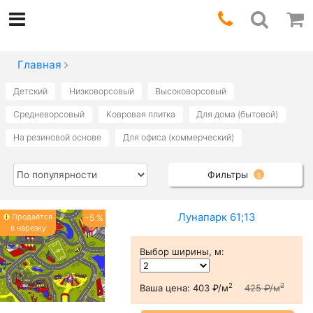
Главная
Детский
Низковорсовый
Высоковорсовый
Средневорсовый
Ковровая плитка
Для дома (бытовой)
На резиновой основе
Для офиса (коммерческий)
Фильтры
3
Лунапарк 61;13
Продаётся
-5 %
в нарезку
Выбор ширины, м
:
2
2
Ваша цена:
403 ₽/м
425 ₽/м