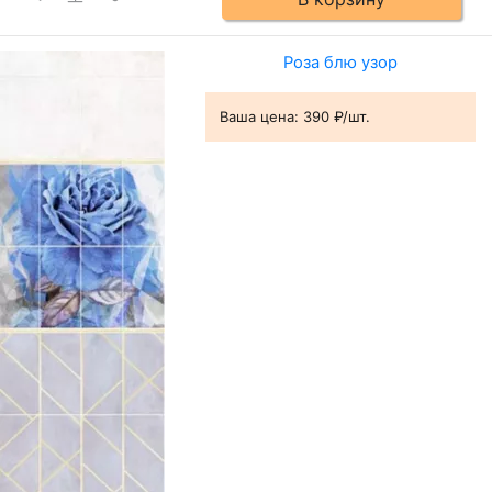
Роза блю узор
Ваша цена:
390 ₽/шт.