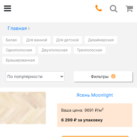
Главная
Белая
Для ванной
Для детской
Дизайнерская
Однополосная
Двухполосная
Трехполосная
Брашированная
Фильтры
2
Ясень Moonlight
2
Ваша цена:
9691 ₽/м
6 299 ₽
за упаковку