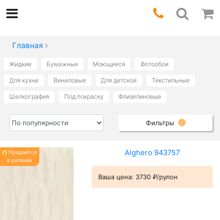
Главная
Жидкие
Бумажные
Моющиеся
Фотообои
Для кухни
Виниловые
Для детской
Текстильные
Шелкография
Под покраску
Флизелиновые
Фильтры
1
Alghero 943757
Продаётся
в рулонах
Ваша цена:
3730 ₽/рулон