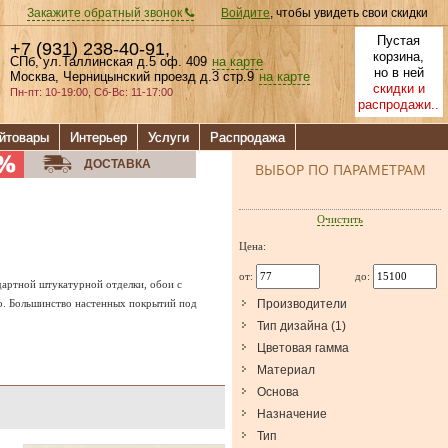
Закажите обратный звонок
Войдите
, чтобы увидеть свои скидки
Пустая
+7 (931) 238-40-91
,
корзина,
СПб, ул.Таллинская д.5 оф. 409
на карте
но в ней
Москва, Черницынский проезд д.3 стр.9
на карте
скидки и
Пн-пт: 10-19:00, Сб-Вс: 11-17:00
распродажи..
йтовары
Интерьер
Услуги
Распродажа
ДОСТАВКА
ВЫБОР ПО ПАРАМЕТРАМ
Очистить
Цена:
от:
до:
дартной штукатурной отделки, обои с
о. Большинство настенных покрытий под
Производители
Тип дизайна
(
1
)
Цветовая гамма
Материал
Основа
Назначение
Тип