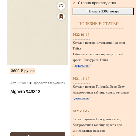
Страна производства
Показать
2302
товара
ПОЛЕЗНЫЕ СТАТЬИ
2022-01-19
Каталог цветов интерьерной краски
Тайка
Таблица колеровки перламутровой
краски Тиккурила Тайка.
/
детальнее
/
3600
₽
рулон
2021-10-19
Арт.182089
Продается в рулонах
Каталог цветов Tikkurila Deco Grey
Alghero 943313
Колеровочная таблица серых оттенков.
/
детальнее
/
2021-10-12
Каталог цветов Тиккурила фасад
Колеровочная таблица красок для
минеральных фасадов.