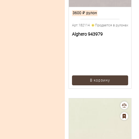
3600
₽
рулон
Арт.182114
Продается в рулонах
Alghero 943979
В корзину