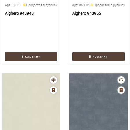
Арт.182111
Продается в рулонах
Арт.182112
Продается в рулонах
Alghero 943948
Alghero 943955
В корзину
В корзину