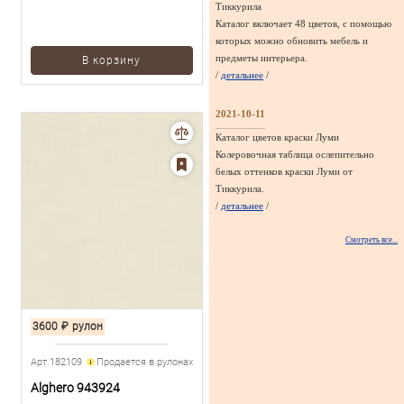
Тиккурила
Каталог включает 48 цветов, с помощью
которых можно обновить мебель и
предметы интерьера.
В корзину
/
детальнее
/
2021-10-11
Каталог цветов краски Луми
Колеровочная таблица ослепительно
белых оттенков краски Луми от
Тиккурила.
/
детальнее
/
Смотреть все...
3600
₽
рулон
Арт.182109
Продается в рулонах
Alghero 943924