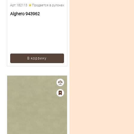
Арт.182113
Продается в рулонах
Alghero 943962
В корзину