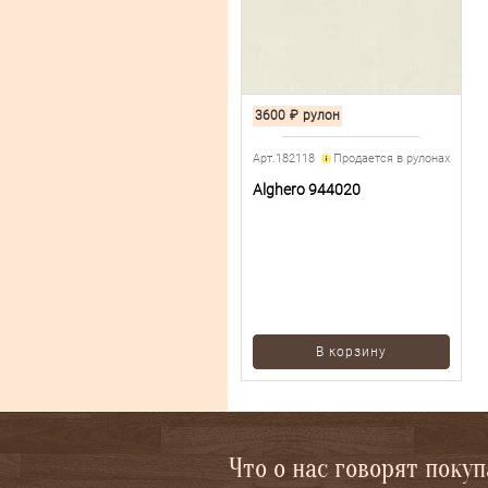
3600
₽
рулон
Арт.182118
Продается в рулонах
Alghero 944020
В корзину
Что о нас говорят поку