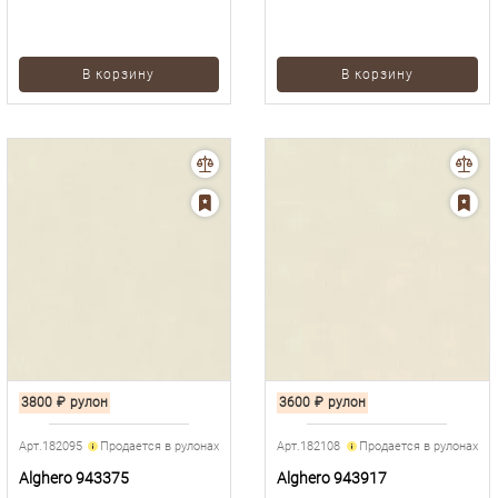
В корзину
В корзину
3800
₽
рулон
3600
₽
рулон
Арт.182095
Продается в рулонах
Арт.182108
Продается в рулонах
Alghero 943375
Alghero 943917