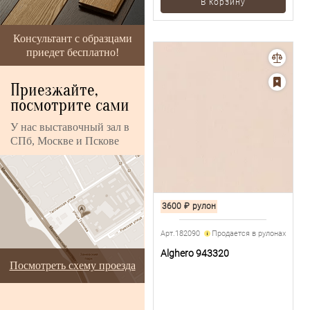
В корзину
Консультант с образцами
приедет бесплатно!
Приезжайте,
посмотрите сами
У нас выставочный зал в
СПб, Москве и Пскове
3600
₽
рулон
Арт.182090
Продается в рулонах
Alghero 943320
Посмотреть схему проезда