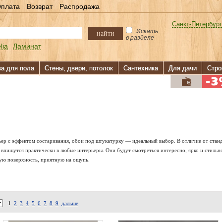
плата
Возврат
Распродажа
Санкт-Петербург
Искать
найти
в разделе
lia
Ламинат
ва для пола
Стены, двери, потолок
Сантехника
Для дачи
Стро
ьер с эффектом состаривания, обои под штукатурку — идеальный выбор. В отличие от стан
впишутся практически в любые интерьеры. Они будут смотреться интересно, ярко и стильн
ую поверхность, приятную на ощупь.
1
2
3
4
5
6
7
8
9
дальше