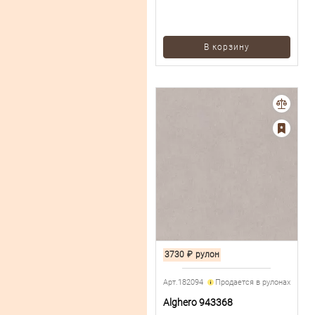
В корзину
3730
₽
рулон
Арт.182094
Продается в рулонах
Alghero 943368