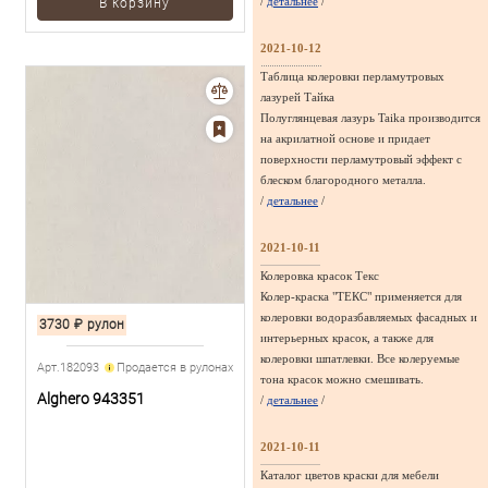
/
детальнее
/
В корзину
2021-10-12
Таблица колеровки перламутровых
лазурей Тайка
Полуглянцевая лазурь Taika производится
на акрилатной основе и придает
поверхности перламутровый эффект с
блеском благородного металла.
/
детальнее
/
2021-10-11
Колеровка красок Текс
Колер-краска "ТЕКС" применяется для
колеровки водоразбавляемых фасадных и
3730
₽
рулон
интерьерных красок, а также для
колеровки шпатлевки. Все колеруемые
Арт.182093
Продается в рулонах
тона красок можно смешивать.
Alghero 943351
/
детальнее
/
2021-10-11
Каталог цветов краски для мебели