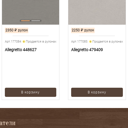
2350
₽
рулон
2250
₽
рулон
Арт.177084
Продается в рулонах
Арт.177085
Продается в рулонах
Allegretto 448627
Allegretto 479409
В корзину
В корзину
патели