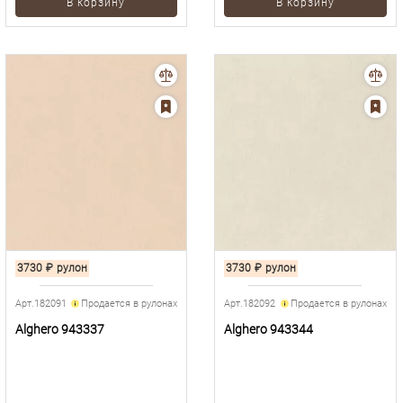
В корзину
В корзину
3730
₽
рулон
3730
₽
рулон
Арт.182091
Продается в рулонах
Арт.182092
Продается в рулонах
Alghero 943337
Alghero 943344