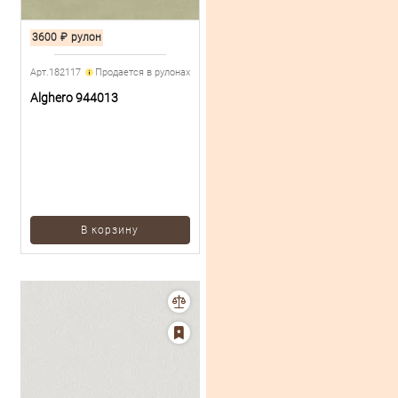
3600
₽
рулон
Арт.182117
Продается в рулонах
Alghero 944013
В корзину