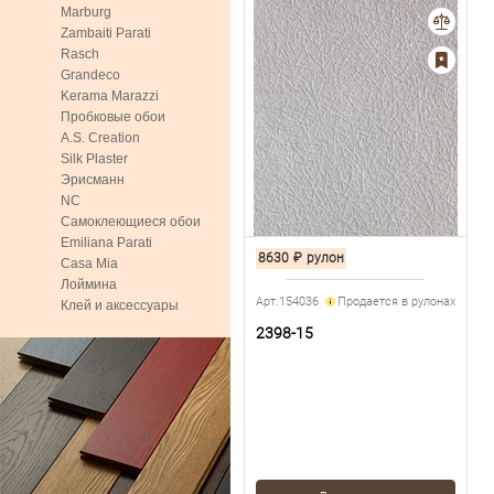
Marburg
Zambaiti Parati
Rasch
Grandeco
Kerama Marazzi
Пробковые обои
A.S. Creation
Silk Plaster
Эрисманн
NC
Самоклеющиеся обои
Emiliana Parati
8630
₽
рулон
Casa Mia
Лоймина
Арт.154036
Продается в рулонах
Клей и аксессуары
2398-15