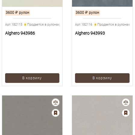
3600
₽
рулон
3600
₽
рулон
Арт.182115
Продается в рулонах
Арт.182116
Продается в рулонах
Alghero 943986
Alghero 943993
В корзину
В корзину