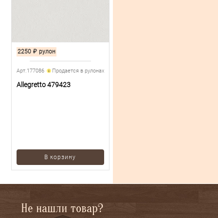
2250
₽
рулон
Арт.177086
Продается в рулонах
Allegretto 479423
В корзину
Не нашли товар?