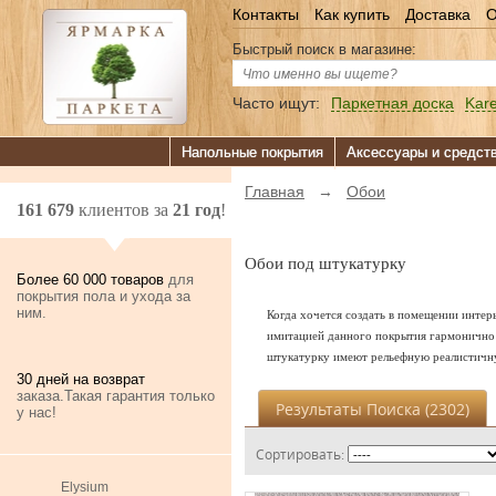
Контакты
Как купить
Доставка
О
Быстрый поиск в магазине:
Часто ищут:
Паркетная доска
Kare
Напольные покрытия
Аксессуары и средст
Главная
→
Обои
161 679
клиентов за
21 год
!
Обои под штукатурку
Более 60 000 товаров
для
покрытия пола и ухода за
ним.
Когда хочется создать в помещении интер
имитацией данного покрытия гармонично 
штукатурку имеют рельефную реалистичн
30 дней на возврат
заказа.Такая гарантия только
Результаты Поиска (
2302
)
у нас!
Сортировать:
Elysium