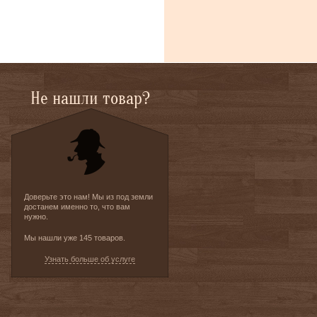
Не нашли товар?
Доверьте это нам! Мы из под земли
достанем именно то, что вам
нужно.
Мы нашли уже 145 товаров.
Узнать больше об услуге