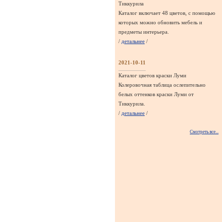
Тиккурила
Каталог включает 48 цветов, с помощью
которых можно обновить мебель и
предметы интерьера.
/
детальнее
/
2021-10-11
Каталог цветов краски Луми
Колеровочная таблица ослепительно
белых оттенков краски Луми от
Тиккурила.
/
детальнее
/
Смотреть все...