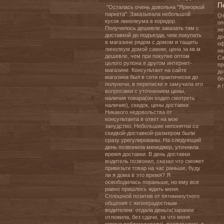
П
 "Осталась очень довольна "Ярморкой 
паркета". Заказывала небольшой 
От
кусок линолеума в коридор. 
оп
Получилось дешевле заказать там с 
не
доставкой до подъезда, чем покупать 
до
в магазине рядом с домом и тащить 
оф
линолеум домой самим; цена за кв.м 
на
дешевле, чем при покупке оптом 
Са
целого рулона в другом интернет-
пр
магазине. Консультант на сайте 
до
магазина был в сети практически до 
бе
полуночи, в переписке я замучила его 
и 
вопросами с уточнением цены, 
наличия товара(он ходил смотреть 
наличие), скидок, цены доставки. 
Никакого недовольства от 
консультанта в ответ на мое 
занудство. Небольшие непонятки со 
скидкой-доставкой-размером были 
сразу урегулированы. На следующий 
день позвонила менеджер, уточнила 
время доставки. В день доставки 
водитель позвонил, сказал что сможет 
привезьти товар на час раньше, буду 
ли я дома в это время? Я 
освободилась пораньше, но ему все 
равно пришлось ждать меня. 
Сплошной позитив от пятиминутного 
общения с жизнерадостным 
водителем: отдала деньги(заранее 
отложила, без сдачи, за что меня 