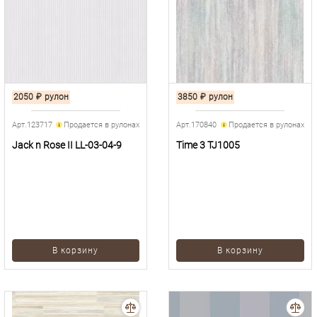
2050
₽
рулон
3850
₽
рулон
Арт.123717
Продается в рулонах
Арт.170840
Продается в рулонах
Jack n Rose II LL-03-04-9
Time 3 TJ1005
В корзину
В корзину