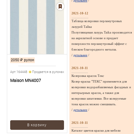
/
детальнее
/
2021-10-12
Таблица колеровки перламутровых
лазурей Тайка
Полуглянцевая лазурь Taika производится
на акрилатной основе и придает
поверхности перламутровый эффект с
блеском благородного металла.
/
детальнее
/
2050
₽
рулон
2021-10-11
Арт.164448
Продается в рулонах
Колеровка красок Текс
Maison MN4007
Колер-краска "ТЕКС" применяется для
колеровки водоразбавляемых фасадных и
интерьерных красок, а также для
колеровки шпатлевки. Все колеруемые
тона красок можно смешивать.
/
детальнее
/
2021-10-11
В корзину
Каталог цветов краски для мебели