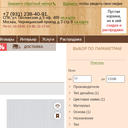
Закажите обратный звонок
Войдите
, чтобы увидеть свои скидки
Пустая
+7 (931) 238-40-91
,
корзина,
СПб, ул.Таллинская д.5 оф. 409
на карте
но в ней
Москва, Черницынский проезд д.3 стр.9
на карте
скидки и
Пн-пт: 10-19:00, Сб-Вс: 11-17:00
распродажи..
йтовары
Интерьер
Услуги
Распродажа
ДОСТАВКА
ВЫБОР ПО ПАРАМЕТРАМ
Очистить
Цена:
от:
до:
Производители
Тип дизайна
(
1
)
Цветовая гамма
(
1
)
Материал
Основа
(
1
)
Назначение
Тип