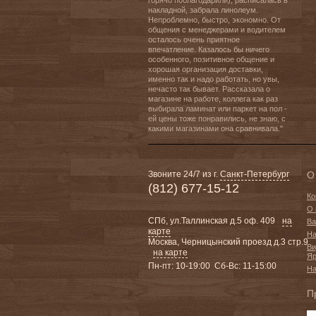
горячо поблагодарили), расписалась в 
накладной, забрала линолеум. 
Непроблемно, быстро, экономно. От 
общения с менеджерами и водителем 
осталось очень приятное 
впечатление. Казалось бы ничего 
особенного, позитивное общение и 
хорошая организация доставки, 
именно так и надо работать, но увы, 
нечасто так бывает. Рассказала о 
магазине на работе, коллега как раз 
выбирала ламинат или паркет на пол - 
ей цены тоже понравились, не знаю, с 
какими магазинами она сравнивала."
Звоните 24/7 из г.
Санкт-Петербург
О
(812) 677-15-12
Ко
О 
СПб, ул.Таллинская д.5 оф. 409
на
Ва
карте
На
Москва, Черницынский проезд д.3 стр.9
Ви
на карте
Яр
Пн-пт: 10-19:00 Сб-Вс: 11-15:00
На
П