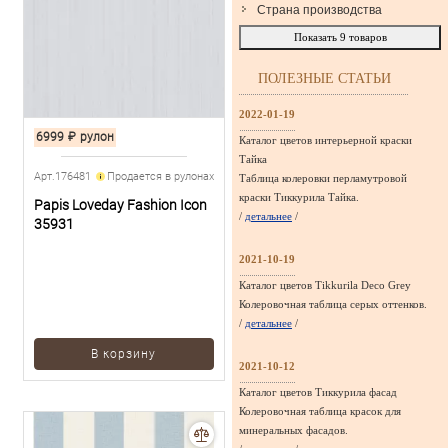
Страна производства
Показать
9
товаров
ПОЛЕЗНЫЕ СТАТЬИ
2022-01-19
6999
₽
рулон
Каталог цветов интерьерной краски
Тайка
Арт.176481
Продается в рулонах
Таблица колеровки перламутровой
краски Тиккурила Тайка.
Papis Loveday Fashion Icon
/
детальнее
/
35931
2021-10-19
Каталог цветов Tikkurila Deco Grey
Колеровочная таблица серых оттенков.
/
детальнее
/
В корзину
2021-10-12
Каталог цветов Тиккурила фасад
Колеровочная таблица красок для
минеральных фасадов.