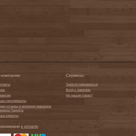
 компании:
Сервисы:
нтакты
Зарегистрироваться
нас
Вход с паролем
кансии
Не нашли товар?
ши сертификаты
део-отзывы о интернет-магазине
марка Паркета
ши клиенты
ринимаем
к оплате
: