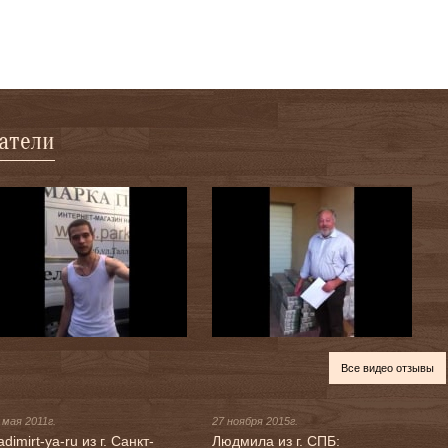
патели
Все видео отзывы
 мая 2011г.
27 ноября 2015г.
adimirt-ya-ru из г. Санкт-
Людмила из г. СПБ: