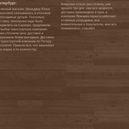
етербург:
Ковролин только расстелили, уже 
прошло три дня, нам все нравится, 
личный магазин. Менеджер Юлия 
доставка произведена в срок, в 
еративно связывалась и уточняла 
компании Ярмарка паркета работают 
обходимые детали. Поскольку 
отличные сотрудники, все 
ставку линолеума надо было 
внимательные к покупателю, мне все 
ормлять на Сахалин, предложили 
понравилось, спасибо!
 выбор транспортную компанию. 
ми уточнили цену доставки и 
едложили более выгодную. Доставка 
 транспортной компании по Питеру - 
сплатно. Пришло все, что заказывал 
по марке и по количеству.