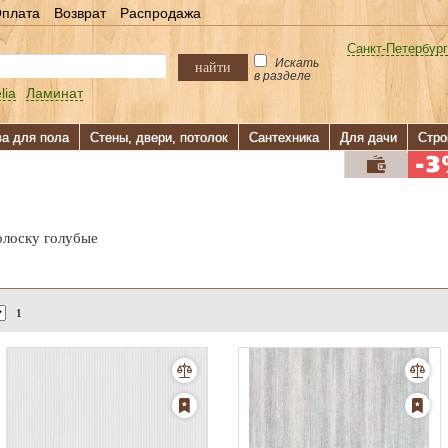
плата
Возврат
Распродажа
Санкт-Петербург
Искать
найти
в разделе
lia
Ламинат
ва для пола
Стены, двери, потолок
Сантехника
Для дачи
Стро
олоску голубые
1