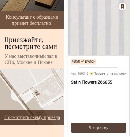
Консультант с образцами
приедет бесплатно!
Приезжайте,
посмотрите сами
У нас выставочный зал в
4850
₽
рулон
СПб, Москве и Пскове
Арт.166546
Продается в рулонах
Satin Flowers Z66855
Посмотреть схему проезда
В корзину