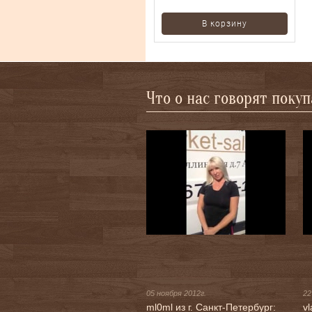
В корзину
Что о нас говорят поку
05 ноября 2012г.
22
ml0ml из г. Санкт-Петербург:
vl