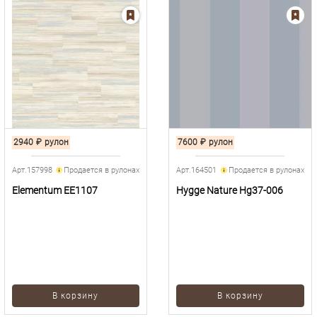
2940
₽
рулон
7600
₽
рулон
Арт.157998
Продается в рулонах
Арт.164501
Продается в рулонах
Elementum EE1107
Hygge Nature Hg37-006
В корзину
В корзину