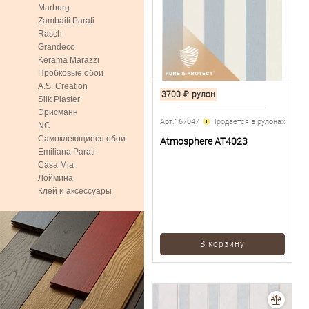
Marburg
Zambaiti Parati
Rasch
Grandeco
Kerama Marazzi
Пробковые обои
A.S. Creation
3700
₽
рулон
Silk Plaster
Эрисманн
Арт.167047
Продается в рулонах
NC
Самоклеющиеся обои
Atmosphere AT4023
Emiliana Parati
Casa Mia
Лоймина
Клей и аксессуары
В корзину