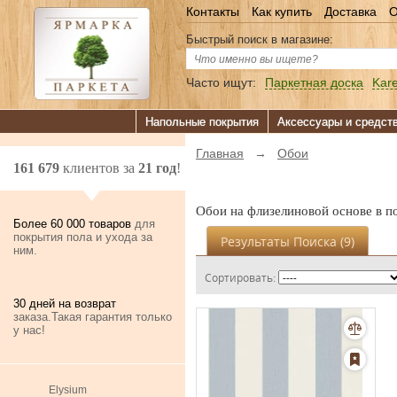
Контакты
Как купить
Доставка
О
Быстрый поиск в магазине:
Часто ищут:
Паркетная доска
Kare
Напольные покрытия
Аксессуары и средст
Главная
→
Обои
161 679
клиентов за
21 год
!
Обои на флизелиновой основе в п
Более 60 000 товаров
для
покрытия пола и ухода за
Результаты Поиска (
9
)
ним.
Сортировать:
30 дней на возврат
заказа.Такая гарантия только
у нас!
Elysium