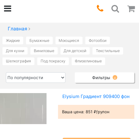
Главная
Жидкие
Бумажные
Моющиеся
Фотообои
Для кухни
Виниловые
Для детской
Текстильные
Шелкография
Под покраску
Флизелиновые
Фильтры
4
Elysium Градиент 909400 фон
Ваша цена:
851 ₽/рулон