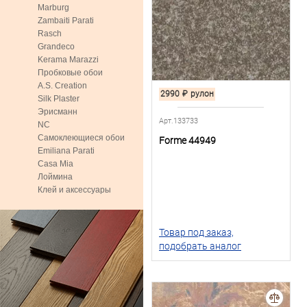
Marburg
Zambaiti Parati
Rasch
Grandeco
Kerama Marazzi
Пробковые обои
A.S. Creation
2990
₽
рулон
Silk Plaster
Эрисманн
Арт.133733
NC
Самоклеющиеся обои
Forme 44949
Emiliana Parati
Casa Mia
Лоймина
Клей и аксессуары
Товар под заказ,
подобрать аналог