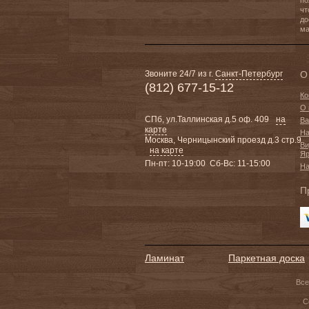
по
чт
до
ма
Звоните 24/7 из г.
Санкт-Петербург
О
(812) 677-15-12
Ко
О 
СПб, ул.Таллинская д.5 оф. 409
на
Ва
карте
На
Москва, Черницынский проезд д.3 стр.9
Ви
на карте
Яр
Пн-пт: 10-19:00 Сб-Вс: 11-15:00
На
П
Ламинат
Паркетная доска
Все
С