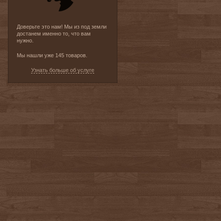
Доверьте это нам! Мы из под земли
достанем именно то, что вам
нужно.
Мы нашли уже 145 товаров.
Узнать больше об услуге