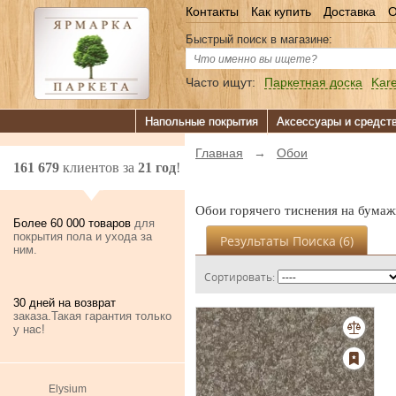
Контакты
Как купить
Доставка
О
Быстрый поиск в магазине:
Часто ищут:
Паркетная доска
Kare
Напольные покрытия
Аксессуары и средст
Главная
→
Обои
161 679
клиентов за
21 год
!
Обои горячего тиснения на бума
Более 60 000 товаров
для
покрытия пола и ухода за
Результаты Поиска (
6
)
ним.
Сортировать:
30 дней на возврат
заказа.Такая гарантия только
у нас!
Elysium