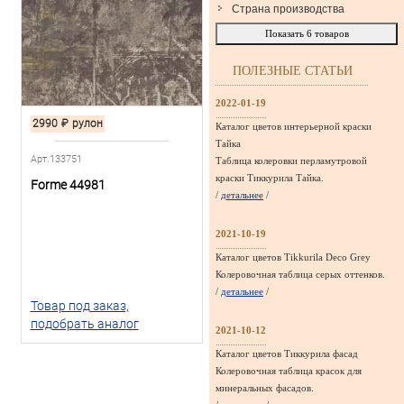
Страна производства
Показать
6
товаров
ПОЛЕЗНЫЕ СТАТЬИ
2022-01-19
2990
₽
рулон
Каталог цветов интерьерной краски
Тайка
Арт.133751
Таблица колеровки перламутровой
краски Тиккурила Тайка.
Forme 44981
/
детальнее
/
2021-10-19
Каталог цветов Tikkurila Deco Grey
Колеровочная таблица серых оттенков.
/
детальнее
/
Товар под заказ,
подобрать аналог
2021-10-12
Каталог цветов Тиккурила фасад
Колеровочная таблица красок для
минеральных фасадов.