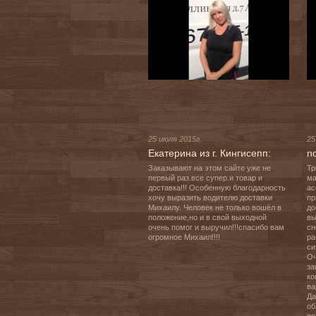
25 июля 2015г.
25
Екатерина из г. Кингисепп:
n
Заказывают на этом сайте уже не 
Тр
первый раз.все супер.и товар и 
ма
доставка!!! Особенную благодарность 
ас
хочу выразить водителю доставки 
пр
Михаилу. Человек не только вошёл в 
до
положение,но и в свой выходной 
вы
очень помог и выручил!!!спасибо вам 
сн
огромное Михаил!!!!
ра
си
Оч
за
ко
ва
Да
об