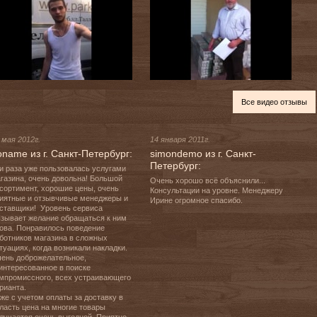
Все видео отзывы
 мая 2012г.
14 января 2011г.
oname из г. Санкт-Петербург:
simondemo из г. Санкт-
Петербург:
и раза уже пользовалась услугами 
газина, очень довольна! Большой 
Очень хорошо всё объяснили... 
сортимент, хорошие цены, очень 
Консультации на уровне. Менеджеру 
иятные и отзывчивые менеджеры и 
Ирине огромное спасибо.
ставщики!  Уровень сервиса 
зывает желание обращаться к ним 
ова. Понравилось поведение 
ботников магазина в сложных 
туациях, когда возникали накладки. 
ень доброжелательное, 
интересованное в поиске 
мпромиссного, всех устраивающего 
рианта.

же с учетом оплаты за доставку в 
ласть цена на многие товары 