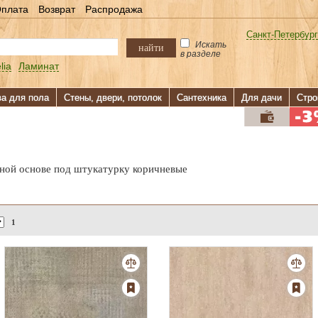
плата
Возврат
Распродажа
Санкт-Петербург
Искать
найти
в разделе
lia
Ламинат
ва для пола
Стены, двери, потолок
Сантехника
Для дачи
Стро
жной основе под штукатурку коричневые
1