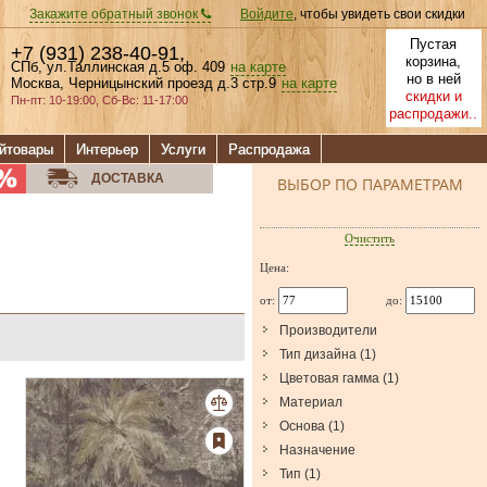
Закажите обратный звонок
Войдите
, чтобы увидеть свои скидки
Пустая
+7 (931) 238-40-91
,
корзина,
СПб, ул.Таллинская д.5 оф. 409
на карте
но в ней
Москва, Черницынский проезд д.3 стр.9
на карте
скидки и
Пн-пт: 10-19:00, Сб-Вс: 11-17:00
распродажи..
йтовары
Интерьер
Услуги
Распродажа
ДОСТАВКА
ВЫБОР ПО ПАРАМЕТРАМ
Очистить
Цена:
от:
до:
Производители
Тип дизайна
(
1
)
Цветовая гамма
(
1
)
Материал
Основа
(
1
)
Назначение
Тип
(
1
)