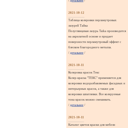
/
детальнее
/
2021-10-12
Таблица колеровки перламутровых
лазурей Тайка
Полуглянцевая лазурь Taika производится
на акрилатной основе и придает
поверхности перламутровый эффект с
блеском благородного металла.
/
детальнее
/
2021-10-11
Колеровка красок Текс
Колер-краска "ТЕКС" применяется для
колеровки водоразбавляемых фасадных и
интерьерных красок, а также для
колеровки шпатлевки. Все колеруемые
тона красок можно смешивать.
/
детальнее
/
2021-10-11
Каталог цветов краски для мебели