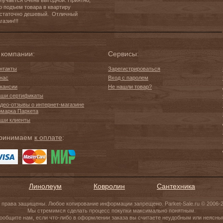
лучается очень выгодной. Приятно, 
о подъем товара в квартиру 
статочно дешевый.  Отличный 
газин!!!
 компании:
Сервисы:
нтакты
Зарегистрироваться
нас
Вход с паролем
кансии
Не нашли товар?
ши сертификаты
део-отзывы о интернет-магазине
марка Паркета
ши клиенты
ринимаем
к оплате
:
Линолеум
Ковролин
Сантехника
 права защищены. Любое копирование информации запрещено. Parket-Sale.ru © 2006-
Мы стремимся сделать процесс покупки максимально понятным.
ообщите нам, если что-либо в оформлении заказа вы считаете неудобным или неясны