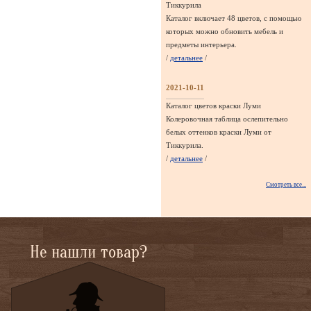
Тиккурила
Каталог включает 48 цветов, с помощью
которых можно обновить мебель и
предметы интерьера.
/
детальнее
/
2021-10-11
Каталог цветов краски Луми
Колеровочная таблица ослепительно
белых оттенков краски Луми от
Тиккурила.
/
детальнее
/
Смотреть все...
Не нашли товар?