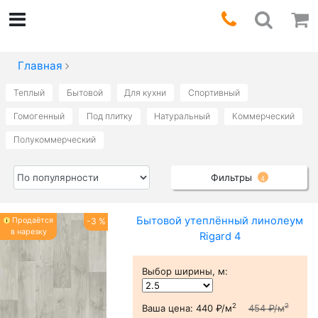
Главная
Теплый
Бытовой
Для кухни
Спортивный
Гомогенный
Под плитку
Натуральный
Коммерческий
Полукоммерческий
Фильтры
4
Бытовой утеплённый линолеум
Продаётся
-3 %
в нарезку
Rigard 4
Выбор ширины, м
:
2
2
Ваша цена:
440 ₽/м
454 ₽/м