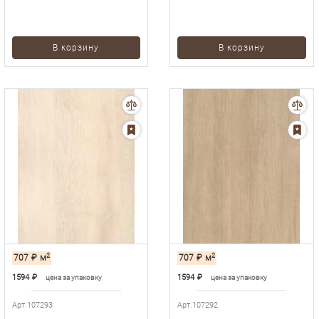
В корзину
В корзину
2
2
707
₽
м
707
₽
м
1594
₽
1594
₽
цена за упаковку
цена за упаковку
Арт.107293
Арт.107292