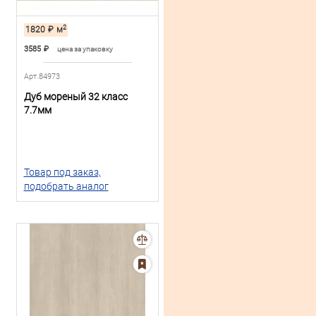
2
1820
₽
м
3585
₽
цена за упаковку
Арт.84973
Дуб мореный 32 класс
7.7мм
Товар под заказ,
подобрать аналог