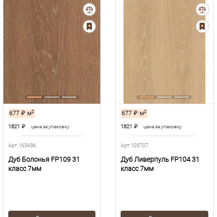
2
2
677
₽
м
677
₽
м
1821
₽
1821
₽
цена за упаковку
цена за упаковку
Арт.163436
Арт.103707
Дуб Болонья FP109 31
Дуб Ливерпуль FP104 31
класс 7мм
класс 7мм