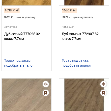
2
2
1638
₽
м
1680
₽
м
3226
₽
3309
₽
цена за упаковку
цена за упаковку
Арт.84983
Арт.85034
Дуб летний 777025 32
Дуб мамонт 772907 32
класс 7.7мм
класс 7.7мм
Товар под заказ,
Товар под заказ,
подобрать аналог
подобрать аналог