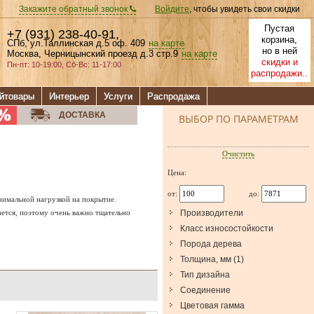
Закажите обратный звонок
Войдите
, чтобы увидеть свои скидки
Пустая
+7 (931) 238-40-91
,
корзина,
СПб, ул.Таллинская д.5 оф. 409
на карте
но в ней
Москва, Черницынский проезд д.3 стр.9
на карте
скидки и
Пн-пт: 10-19:00, Сб-Вс: 11-17:00
распродажи..
йтовары
Интерьер
Услуги
Распродажа
ДОСТАВКА
ВЫБОР ПО ПАРАМЕТРАМ
Очистить
Цена:
от:
до:
имальной нагрузкой на покрытие.
ается, поэтому очень важно тщательно
Производители
Класс износостойкости
Порода дерева
Толщина, мм
(
1
)
Тип дизайна
Соединение
Цветовая гамма