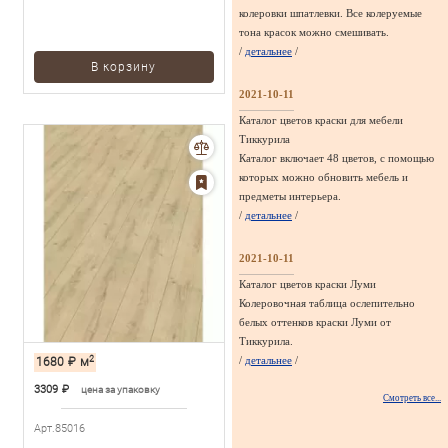
колеровки шпатлевки. Все колеруемые
тона красок можно смешивать.
/
детальнее
/
В корзину
2021-10-11
Каталог цветов краски для мебели
Тиккурила
Каталог включает 48 цветов, с помощью
которых можно обновить мебель и
предметы интерьера.
/
детальнее
/
2021-10-11
Каталог цветов краски Луми
Колеровочная таблица ослепительно
белых оттенков краски Луми от
Тиккурила.
2
/
детальнее
/
1680
₽
м
3309
₽
цена за упаковку
Смотреть все...
Арт.85016