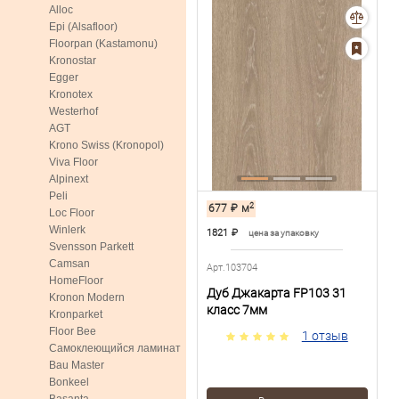
Alloc
Epi (Alsafloor)
Floorpan (Kastamonu)
Kronostar
Egger
Kronotex
Westerhof
AGT
Krono Swiss (Kronopol)
Viva Floor
Alpinext
Peli
2
677
₽
м
Loc Floor
Winlerk
1821
₽
цена за упаковку
Svensson Parkett
Camsan
Арт.103704
HomeFloor
Дуб Джакарта FP103 31
Kronon Modern
класс 7мм
Kronparket
Floor Bee
1 отзыв
Самоклеющийся ламинат
Bau Master
Bonkeel