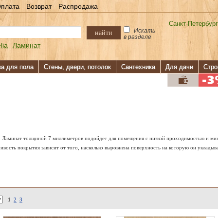
плата
Возврат
Распродажа
Санкт-Петербург
Искать
найти
в разделе
lia
Ламинат
ва для пола
Стены, двери, потолок
Сантехника
Для дачи
Стро
 Ламинат толщиной 7 миллиметров подойдёт для помещения с низкой проходимостью и мин
вость покрытия зависит от того, насколько выровнена поверхность на которую он укладыв
1
2
3