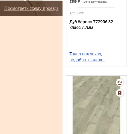
3309
₽
цена за упаковку
Посмотреть схему проезда
Арт.85031
Дуб бароло 772906 32
класс 7.7мм
Товар под заказ,
подобрать аналог