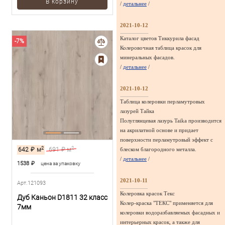
В корзину
/
детальнее
/
2021-10-12
Каталог цветов Тиккурила фасад
-7%
Колеровочная таблица красок для
минеральных фасадов.
/
детальнее
/
2021-10-12
Таблица колеровки перламутровых
лазурей Тайка
Полуглянцевая лазурь Taika производится
на акрилатной основе и придает
поверхности перламутровый эффект с
2
2
642
₽
м
691
₽ м
блеском благородного металла.
/
детальнее
/
1538
₽
цена за упаковку
2021-10-11
Арт.121093
Колеровка красок Текс
Дуб Каньон D1811 32 класс
Колер-краска "ТЕКС" применяется для
7мм
колеровки водоразбавляемых фасадных и
интерьерных красок, а также для