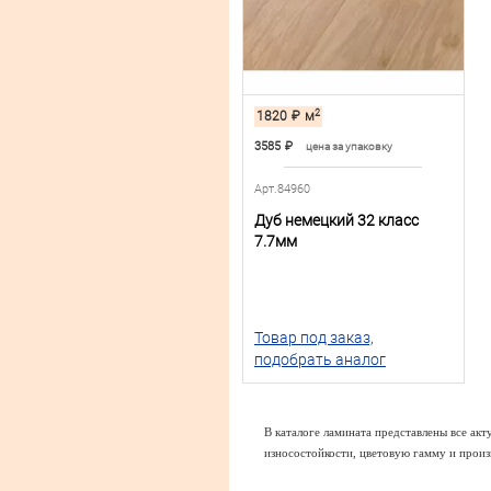
2
1820
₽
м
3585
₽
цена за упаковку
Арт.84960
Дуб немецкий 32 класс
7.7мм
Товар под заказ,
подобрать аналог
В каталоге ламината представлены все ак
износостойкости, цветовую гамму и произ