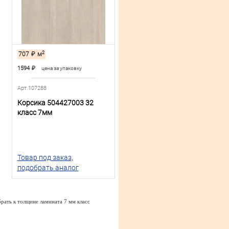
2
707
₽
м
1594
₽
цена за упаковку
Арт.107288
Корсика 504427003 32
класс 7мм
Товар под заказ,
подобрать аналог
рать к толщине ламината 7 мм класс