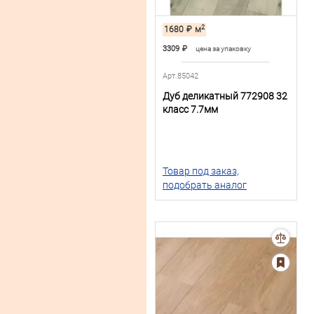
2
1680
₽
м
3309
₽
цена за упаковку
Арт.85042
Дуб деликатный 772908 32
класс 7.7мм
Товар под заказ,
подобрать аналог