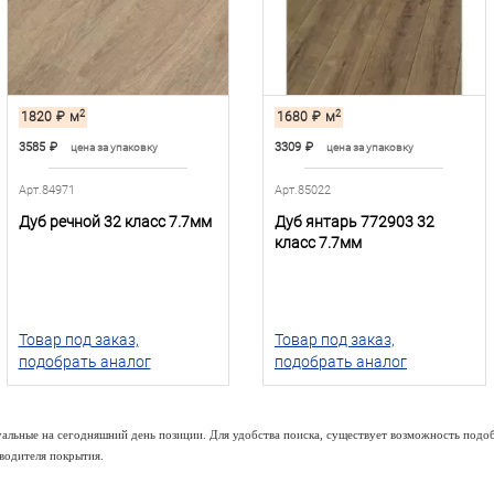
2
2
1820
₽
м
1680
₽
м
3585
₽
3309
₽
цена за упаковку
цена за упаковку
Арт.84971
Арт.85022
Дуб речной 32 класс 7.7мм
Дуб янтарь 772903 32
класс 7.7мм
Товар под заказ,
Товар под заказ,
подобрать аналог
подобрать аналог
туальные на сегодняшний день позиции. Для удобства поиска, существует возможность подоб
водителя покрытия.