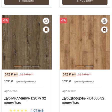
В корзину
В корзину
-7%
-7%
2
2
2
2
642
₽
м
691
₽ м
642
₽
м
691
₽ м
1538
₽
1538
₽
цена за упаковку
цена за упаковку
Арт.87283
Арт.121031
Дуб Миллениум D2079 32
Дуб Дворцовый D1805 32
класс 7мм
класс 7мм
1 отзыв