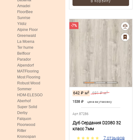
Basanta
В корзину
Amadei
FloorBee
Sunrise
Yildiz
-7%
Alpine Floor
Greenwald
La Moena
Ter hurne
Belfloor
Parador
Alpendorf
MATFlooring
Most Flooring
Robust Wood
Sommer
2
2
642
₽
м
691
₽ м
HDM-ELESGO
Aberhof
1538
₽
цена за упаковку
Super Solid
Derby
Арт.87286
Falquon
Дуб Сердания D2080 32
Floorwood
класс 7мм
Ritter
Kronospan
7 отзывов