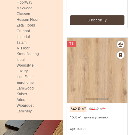
FloorWay
Maxwood
Classen
Hessen Floor
В корзину
Zeta Floors
Grunhof
Imperial
Tatami
-7%
A+Floor
Kronoflooring
Ideal
Woodstyle
Luxury
Icon Floor
Eurohome
Lamiwood
Kaiser
Arteo
Wiparquet
2
2
642
₽
м
691
₽ м
Laminely
1538
₽
цена за упаковку
Арт.160635