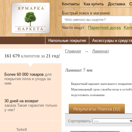
Контакты
Как купить
Доставка
О
Быстрый поиск в магазине:
Часто ищут:
Паркетная доска
Kare
Напольные покрытия
Аксессуары и средст
Главная
→
Ламинат
161 679
клиентов за
21 год
!
Ламинат 7 мм
Более 60 000 товаров
для
покрытия пола и ухода за
ним.
Бюджетный вариант напольного покрытия.
Максимальный срок службы пола и устойчи
подготовить основание.
30 дней на возврат
заказа.Такая гарантия только
Результаты Поиска (
32
)
у нас!
Сортировать:
Tarkett