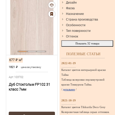
Дизайн
Фаска
Назначение
Страна производства
Особенности
Тип поверхности
Оттенок
Показать
32
товара
ПОЛЕЗНЫЕ СТАТЬИ
2
677
₽
м
2022-01-19
1821
₽
цена за упаковку
Каталог цветов интерьерной краски
Тайка
Арт.103702
Таблица колеровки перламутровой
Дуб Стокгольм FP102 31
краски Тиккурила Тайка.
класс 7мм
/
детальнее
/
2021-10-19
Каталог цветов Tikkurila Deco Grey
Колеровочная таблица серых оттенков.