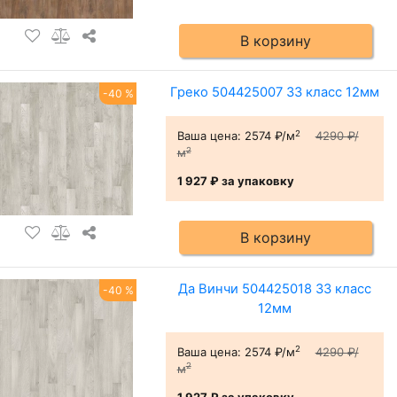
В корзину
Греко 504425007 33 класс 12мм
-40 %
2
Ваша цена:
2574 ₽/м
4290 ₽/
2
м
1 927 ₽
за упаковку
В корзину
Да Винчи 504425018 33 класс
-40 %
12мм
2
Ваша цена:
2574 ₽/м
4290 ₽/
2
м