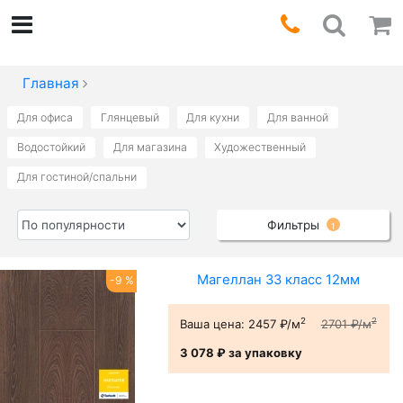
Главная
Для офиса
Глянцевый
Для кухни
Для ванной
Водостойкий
Для магазина
Художественный
Для гостиной/спальни
Фильтры
1
Магеллан 33 класс 12мм
-9 %
2
2
Ваша цена:
2457 ₽/м
2701 ₽/м
3 078 ₽
за упаковку