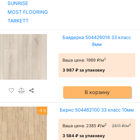
SUNRISE
MOST FLOORING
TARKETT
Баядерка 504426016 33 класс
8мм
2
Ваша цена:
1989 ₽/м
3 987 ₽
за упаковку
В корзину
Бернс 504462100 33 класс 10мм
-5 %
2
2
Ваша цена:
2385 ₽/м
2511 ₽/м
3 584 ₽
за упаковку