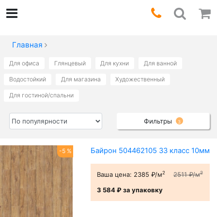
Главная
Для офиса
Глянцевый
Для кухни
Для ванной
Водостойкий
Для магазина
Художественный
Для гостиной/спальни
Фильтры
3
Байрон 504462105 33 класс 10мм
-5 %
2
2
Ваша цена:
2385 ₽/м
2511 ₽/м
3 584 ₽
за упаковку