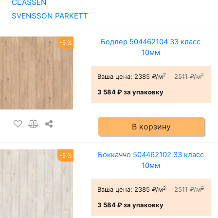
CLASSEN
SVENSSON PARKETT
Бодлер 504462104 33 класс
-5 %
10мм
2
2
Ваша цена:
2385 ₽/м
2511 ₽/м
3 584 ₽
за упаковку
В корзину
Боккаччо 504462102 33 класс
-5 %
10мм
2
2
Ваша цена:
2385 ₽/м
2511 ₽/м
3 584 ₽
за упаковку