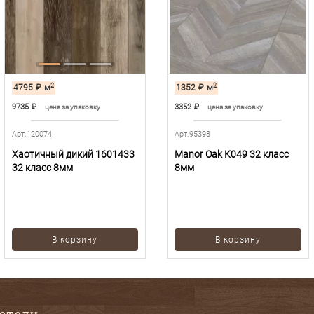
2
2
4795
₽
м
1352
₽
м
9735
₽
3352
₽
цена за упаковку
цена за упаковку
Арт.120074
Арт.95398
Хаотичный дикий 1601433
Manor Oak K049 32 класс
32 класс 8мм
8мм
В корзину
В корзину