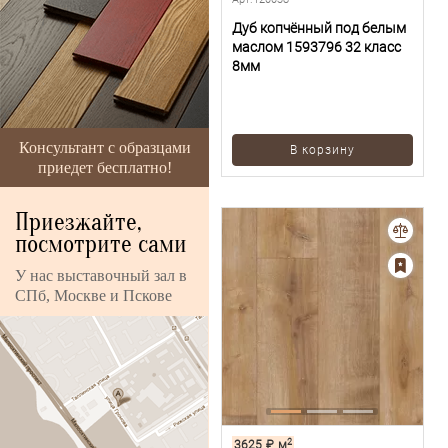
Дуб копчённый под белым
маслом 1593796 32 класс
8мм
Консультант с образцами
В корзину
приедет бесплатно!
Приезжайте,
посмотрите сами
У нас выставочный зал в
СПб, Москве и Пскове
2
3625
₽
м