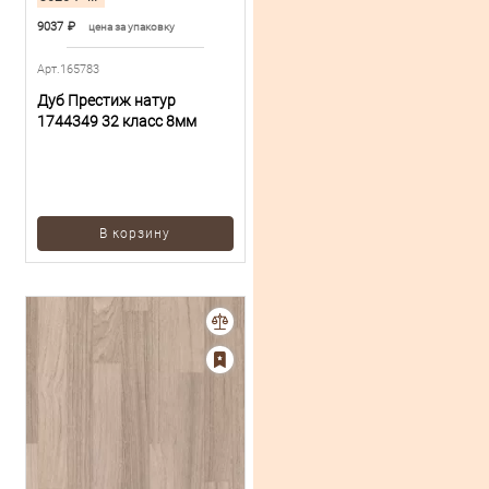
9037
₽
цена за упаковку
Арт.165783
Дуб Престиж натур
1744349 32 класс 8мм
В корзину