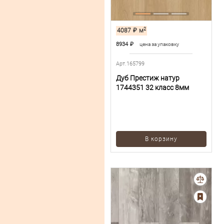
2
4087
₽
м
8934
₽
цена за упаковку
Арт.165799
Дуб Престиж натур
1744351 32 класс 8мм
В корзину