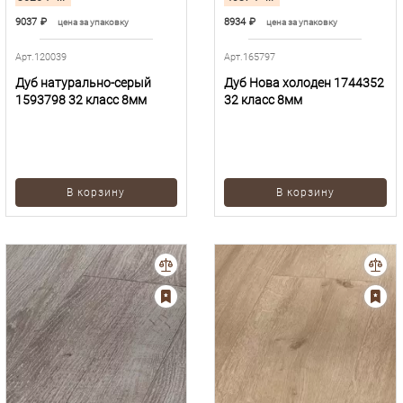
9037
₽
8934
₽
цена за упаковку
цена за упаковку
Арт.120039
Арт.165797
Дуб натурально-серый
Дуб Нова холоден 1744352
1593798 32 класс 8мм
32 класс 8мм
В корзину
В корзину