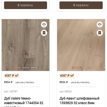
В корзину
В корзину
2
2
4087
₽
м
4087
₽
м
8934
₽
8934
₽
цена за упаковку
цена за упаковку
Арт.165787
Арт.95923
Дуб Valere темно-
Дуб Авант шлифованный
известковый 1744354 32
1593829 32 класс 8мм