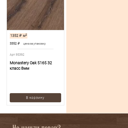
2
1352
₽
м
3352
₽
цена за упаковку
Арт.95392
Monastery Oak 5165 32
класс 8мм
В корзину
Не нашли товар?