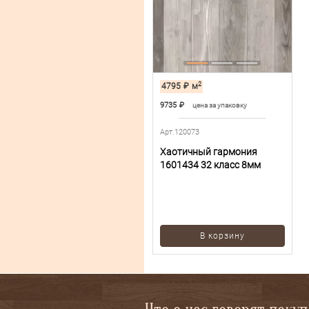
2
4795
₽
м
9735
₽
цена за упаковку
Арт.120073
Хаотичный гармония
1601434 32 класс 8мм
В корзину