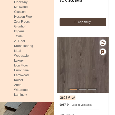
32 класс 8мм
FloorWay
Maxwood
Classen
Hessen Floor
Zeta Floors
В корзину
Grunhof
Imperial
Tatami
A+Floor
Kronoflooring
Ideal
Woodstyle
Luxury
Icon Floor
Eurohome
Lamiwood
Kaiser
Arteo
Wiparquet
Laminely
2
3625
₽
м
9037
₽
цена за упаковку
Арт.120038