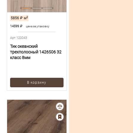
2
5856
₽
м
14599
₽
цена за упаковку
Арт.120043
Тик океанский
трехполосный 1426506 32
класс 8мм
В корзину