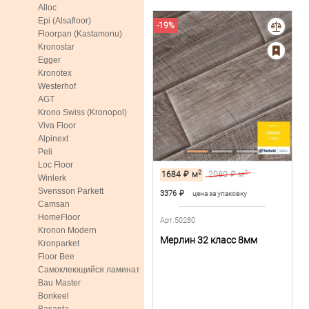
Alloc
Epi (Alsafloor)
-19%
Floorpan (Kastamonu)
Kronostar
Egger
Kronotex
Westerhof
AGT
Krono Swiss (Kronopol)
Viva Floor
Alpinext
Peli
Loc Floor
2
2
1684
₽
м
2080
₽ м
Winlerk
Svensson Parkett
3376
₽
цена за упаковку
Camsan
HomeFloor
Арт.50280
Kronon Modern
Мерлин 32 класс 8мм
Kronparket
Floor Bee
Самоклеющийся ламинат
Bau Master
Bonkeel