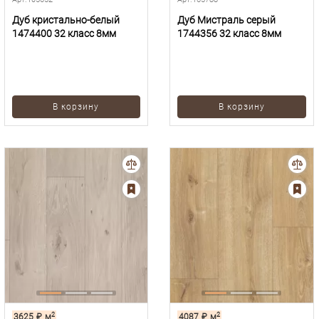
Дуб кристально-белый
Дуб Мистраль серый
1474400 32 класс 8мм
1744356 32 класс 8мм
В корзину
В корзину
2
2
3625
₽
м
4087
₽
м