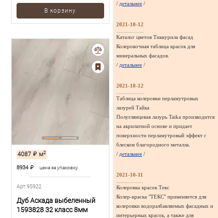
/
детальнее
/
В корзину
2021-10-12
Каталог цветов Тиккурила фасад
Колеровочная таблица красок для
минеральных фасадов.
/
детальнее
/
2021-10-12
Таблица колеровки перламутровых
лазурей Тайка
Полуглянцевая лазурь Taika производится
на акрилатной основе и придает
поверхности перламутровый эффект с
блеском благородного металла.
2
4087
₽
м
/
детальнее
/
8934
₽
цена за упаковку
2021-10-11
Арт.95922
Колеровка красок Текс
Колер-краска "ТЕКС" применяется для
Дуб Аскада выбеленный
колеровки водоразбавляемых фасадных и
1593828 32 класс 8мм
интерьерных красок, а также для