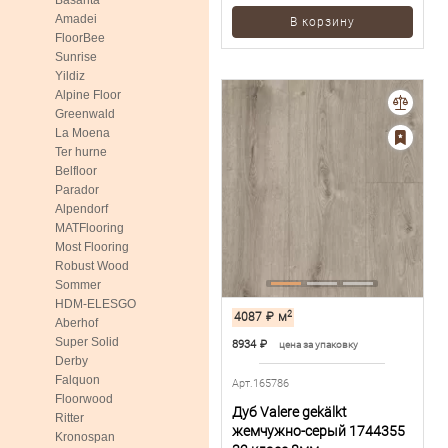
Basanta
Amadei
В корзину
FloorBee
Sunrise
Yildiz
Alpine Floor
Greenwald
La Moena
Ter hurne
Belfloor
Parador
Alpendorf
MATFlooring
Most Flooring
Robust Wood
Sommer
HDM-ELESGO
2
4087
₽
м
Aberhof
Super Solid
8934
₽
цена за упаковку
Derby
Falquon
Арт.165786
Floorwood
Дуб Valere gekälkt
Ritter
жемчужно-серый 1744355
Kronospan