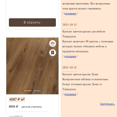
колеровки шпатлевки. Все колеруемые
тона красок можно смешивать.
/
детальнее
/
В корзину
2021-10-11
Каталог цветов краски для мебели
Тиккурила
Каталог включает 48 цветов, с помощью
которых можно обновить мебель и
предметы интерьера.
/
детальнее
/
2021-10-11
Каталог цветов краски Луми
Колеровочная таблица ослепительно
белых оттенков краски Луми от
Тиккурила.
/
детальнее
/
2
4087
₽
м
Смотреть все...
8934
₽
цена за упаковку
Арт.95919