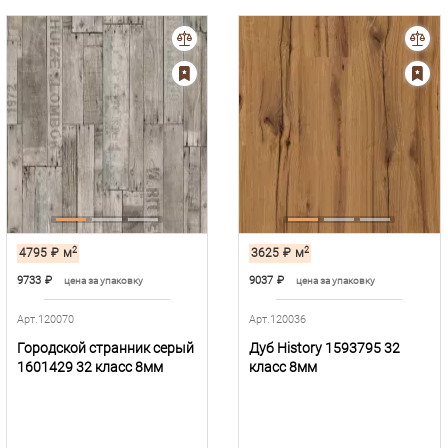
2
2
4795
₽
м
3625
₽
м
9733
₽
9037
₽
цена за упаковку
цена за упаковку
Арт.120070
Арт.120036
Городской странник серый
Дуб History 1593795 32
1601429 32 класс 8мм
класс 8мм