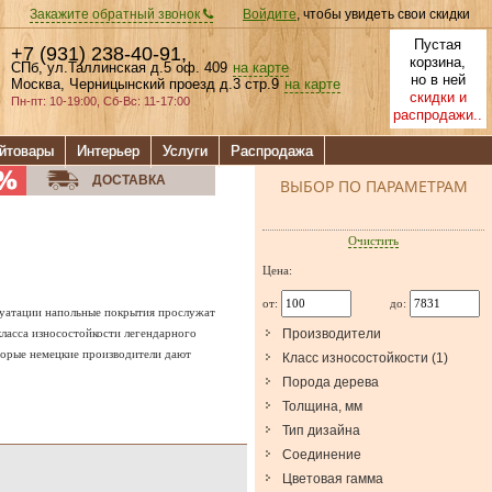
Закажите обратный звонок
Войдите
, чтобы увидеть свои скидки
Пустая
+7 (931) 238-40-91
,
корзина,
СПб, ул.Таллинская д.5 оф. 409
на карте
но в ней
Москва, Черницынский проезд д.3 стр.9
на карте
скидки и
Пн-пт: 10-19:00, Сб-Вс: 11-17:00
распродажи..
йтовары
Интерьер
Услуги
Распродажа
ДОСТАВКА
ВЫБОР ПО ПАРАМЕТРАМ
Очистить
Цена:
от:
до:
сплуатации напольные покрытия прослужат
класса износостойкости легендарного
Производители
торые немецкие производители дают
Класс износостойкости
(
1
)
Порода дерева
Толщина, мм
Тип дизайна
Соединение
Цветовая гамма