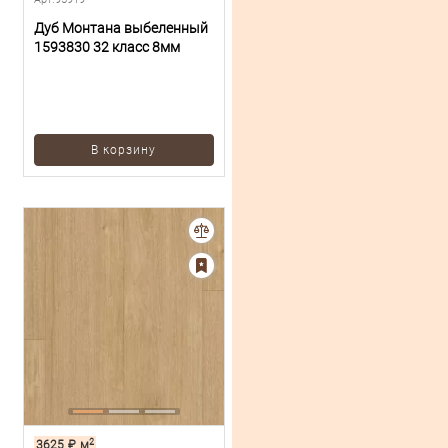
Дуб Монтана выбеленный
1593830 32 класс 8мм
В корзину
2
3625
₽
м