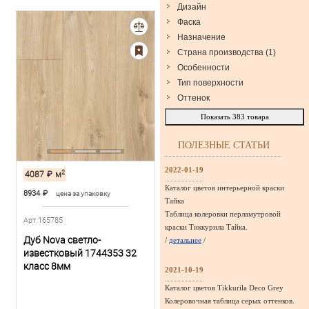
Дизайн
Фаска
Назначение
Страна производства
(
1
)
Особенности
Тип поверхности
Оттенок
Показать
383
товара
ПОЛЕЗНЫЕ СТАТЬИ
2022-01-19
2
4087
₽
м
Каталог цветов интерьерной краски
8934
₽
цена за упаковку
Тайка
Таблица колеровки перламутровой
Арт.165785
краски Тиккурила Тайка.
Дуб Nova светло-
/
детальнее
/
известковый 1744353 32
класс 8мм
2021-10-19
Каталог цветов Tikkurila Deco Grey
Колеровочная таблица серых оттенков.