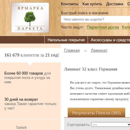
Контакты
Как купить
Доставка
О
Быстрый поиск в магазине:
Часто ищут:
Паркетная доска
Kare
Напольные покрытия
Аксессуары и средст
Главная
→
Ламинат
161 679
клиентов за
21 год
!
Ламинат 32 класс Германия
Более 60 000 товаров
для
покрытия пола и ухода за
ним.
Ни для кого не секрет, что Германия явля
Вас очень долго. Уникальные дизайны нем
немецкого качества станет идеальным выб
30 дней на возврат
пожизненную гарантию своему продукту.
заказа.Такая гарантия только
у нас!
Результаты Поиска (
383
)
Сортировать:
Tarkett