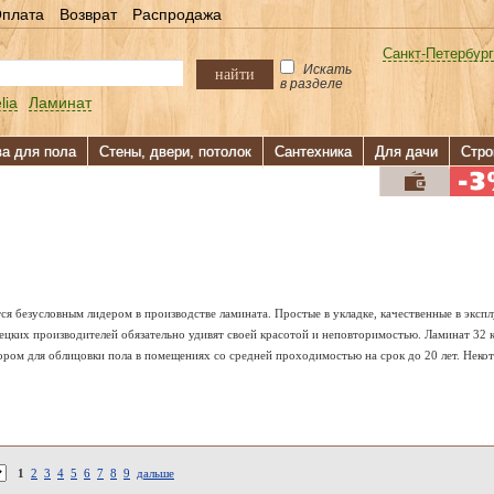
плата
Возврат
Распродажа
Санкт-Петербург
Искать
найти
в разделе
lia
Ламинат
ва для пола
Стены, двери, потолок
Сантехника
Для дачи
Стро
ется безусловным лидером в производстве ламината. Простые в укладке, качественные в эк
ецких производителей обязательно удивят своей красотой и неповторимостью. Ламинат 32 
ором для облицовки пола в помещениях со средней проходимостью на срок до 20 лет. Неко
1
2
3
4
5
6
7
8
9
дальше