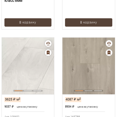
класс 8мм
В корзину
В корзину
2
2
3625
₽
м
4087
₽
м
9037
₽
8934
₽
цена за упаковку
цена за упаковку
Арт.105652
Арт.165788