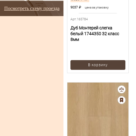
9037
₽
цена за упаковку
Посмотреть схему проезда
Арт.165784
Дуб Монтерей слегка
белый 1744350 32 класс
8мм
В корзину