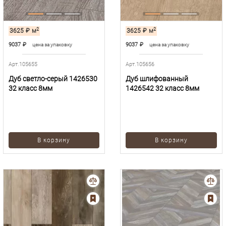
2
2
3625
₽
м
3625
₽
м
9037
₽
9037
₽
цена за упаковку
цена за упаковку
Арт.105655
Арт.105656
Дуб светло-серый 1426530
Дуб шлифованный
32 класс 8мм
1426542 32 класс 8мм
В корзину
В корзину