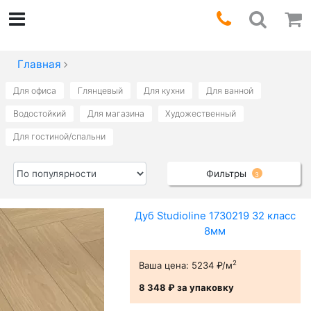
Главная
Для офиса
Глянцевый
Для кухни
Для ванной
Водостойкий
Для магазина
Художественный
Для гостиной/спальни
Фильтры
3
Дуб Studioline 1730219 32 класс
8мм
2
Ваша цена:
5234 ₽/м
8 348 ₽
за упаковку