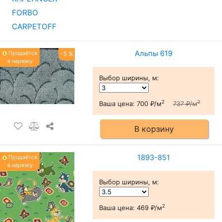
FORBO
CARPETOFF
Альпы 619
Продаётся
-5 %
в нарезку
Выбор ширины, м
:
2
2
Ваша цена:
700 ₽/м
737 ₽/м
В корзину
1893-851
Продаётся
в нарезку
Выбор ширины, м
:
2
Ваша цена:
469 ₽/м