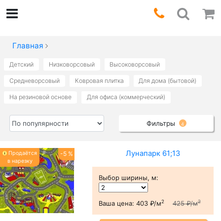
Главная
Детский
Низковорсовый
Высоковорсовый
Средневорсовый
Ковровая плитка
Для дома (бытовой)
На резиновой основе
Для офиса (коммерческий)
Фильтры
4
Лунапарк 61;13
Продаётся
-5 %
в нарезку
Выбор ширины, м
:
2
2
Ваша цена:
403 ₽/м
425 ₽/м