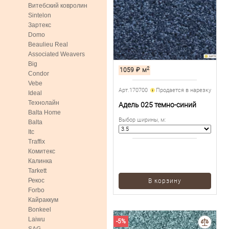
Витебский ковролин
Sintelon
Зартекс
Domo
Beaulieu Real
Associated Weavers
Big
2
1059
₽
м
Condor
Vebe
Арт.170700
Продается в нарезку
Ideal
Технолайн
Адель 025 темно-синий
Balta Home
Выбор ширины, м
:
Balta
Itc
Traffix
Комитекс
Калинка
Tarkett
Рекос
В корзину
Forbo
Кайраккум
Bonkeel
Laiwu
-5%