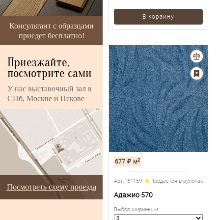
В корзину
Консультант с образцами
приедет бесплатно!
Приезжайте,
посмотрите сами
У нас выставочный зал в
СПб, Москве и Пскове
2
677
₽
м
Арт.161159
Продается в рулонах
Посмотреть схему проезда
Адажио 570
Выбор ширины, м
: