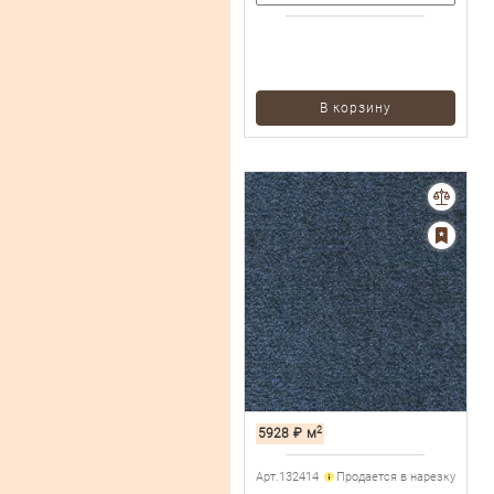
В корзину
2
5928
₽
м
Арт.132414
Продается в нарезку