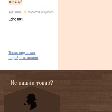
2
836
₽
м
Арт.88484
Продается в рулонах
Echo 891
Товар под заказ,
подобрать аналог
Не нашли товар?