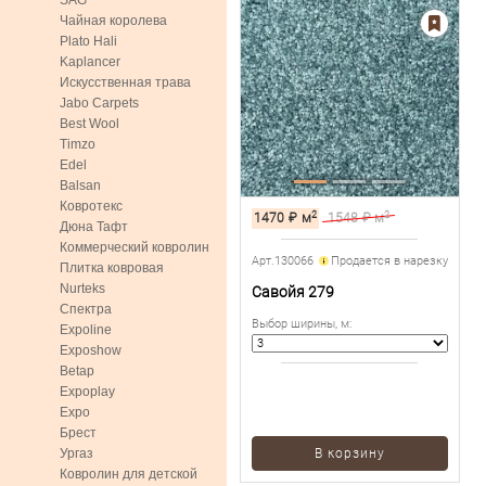
SAG
Чайная королева
Plato Hali
Kaplancer
Искусственная трава
Jabo Carpets
Best Wool
Timzo
Edel
Balsan
Ковротекс
2
2
1470
₽
м
1548
₽ м
Дюна Тафт
Коммерческий ковролин
Арт.130066
Продается в нарезку
Плитка ковровая
Nurteks
Савойя 279
Спектра
Выбор ширины, м
:
Expoline
Exposhow
Betap
Expoplay
Expo
Брест
Ургаз
В корзину
Ковролин для детской