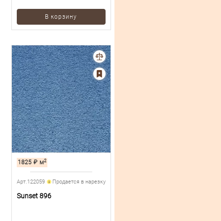
В корзину
2
1825
₽
м
Арт.122059
Продается в нарезку
Sunset 896