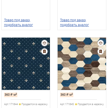
Товар под заказ,
Товар под заказ,
подобрать аналог
подобрать аналог
2
2
360
₽
м
360
₽
м
Арт.171844
Продается в нарезку
Арт.171845
Продается в нарезку