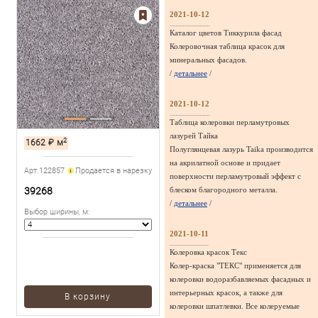
2021-10-12
Каталог цветов Тиккурила фасад
Колеровочная таблица красок для
минеральных фасадов.
/
детальнее
/
2021-10-12
Таблица колеровки перламутровых
лазурей Тайка
2
1662
₽
м
Полуглянцевая лазурь Taika производится
на акрилатной основе и придает
Арт.122857
Продается в нарезку
поверхности перламутровый эффект с
39268
блеском благородного металла.
/
детальнее
/
Выбор ширины, м
:
2021-10-11
Колеровка красок Текс
Колер-краска "ТЕКС" применяется для
колеровки водоразбавляемых фасадных и
интерьерных красок, а также для
В корзину
колеровки шпатлевки. Все колеруемые