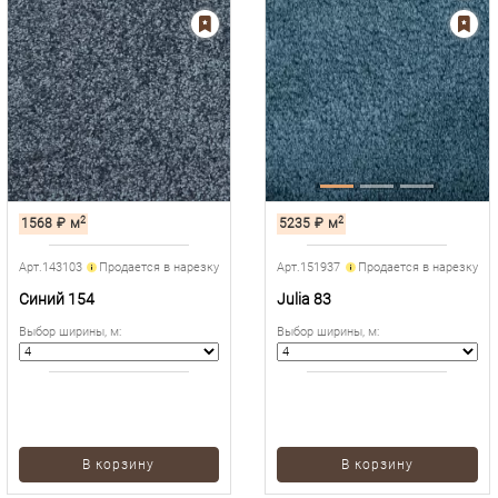
2
2
1568
₽
м
5235
₽
м
Арт.143103
Продается в нарезку
Арт.151937
Продается в нарезку
Синий 154
Julia 83
Выбор ширины, м
:
Выбор ширины, м
:
В корзину
В корзину