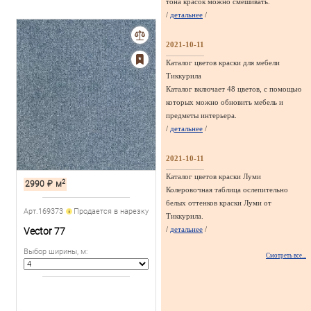
тона красок можно смешивать.
/
детальнее
/
2021-10-11
Каталог цветов краски для мебели
Тиккурила
Каталог включает 48 цветов, с помощью
которых можно обновить мебель и
предметы интерьера.
/
детальнее
/
2021-10-11
Каталог цветов краски Луми
2
2990
₽
м
Колеровочная таблица ослепительно
белых оттенков краски Луми от
Арт.169373
Продается в нарезку
Тиккурила.
/
детальнее
/
Vector 77
Выбор ширины, м
:
Смотреть все...