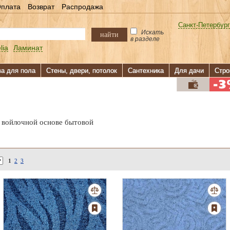
плата
Возврат
Распродажа
Санкт-Петербург
Искать
найти
в разделе
lia
Ламинат
ва для пола
Стены, двери, потолок
Сантехника
Для дачи
Стро
 войлочной основе бытовой
1
2
3