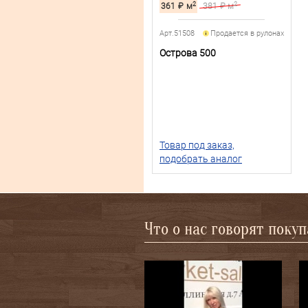
2
2
361
₽
м
381
₽ м
Арт.51508
Продается в рулонах
Острова 500
Товар под заказ,
подобрать аналог
Что о нас говорят поку