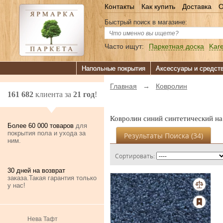
Контакты
Как купить
Доставка
О
Быстрый поиск в магазине:
Часто ищут:
Паркетная доска
Kare
Напольные покрытия
Аксессуары и средст
Главная
→
Ковролин
161 682
клиента за
21 год
!
Ковролин синий синтетический на
Более 60 000 товаров
для
покрытия пола и ухода за
Результаты Поиска (
34
)
ним.
Сортировать:
30 дней на возврат
заказа.Такая гарантия только
у нас!
Нева Тафт