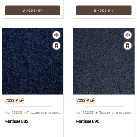
В корзину
В корзину
2
2
7233
₽
м
7233
₽
м
Арт.122033
Продается в нарезку
Арт.122035
Продается в нарезку
Matisse 882
Matisse 890