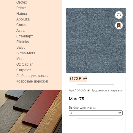
Orotex
Prime
Haima
Apoluza
Carus
Astra
Стандарт
Filoteks
Safyun
Sirma-Mers
Merinos
Oz Caplan
Carpetoff
Люберецкие ковры
2
3170
₽
м
Ковровые дорожки
Арт.151065
Продается в нарезку
Mare 75
Выбор ширины, м
: