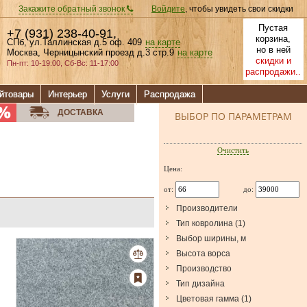
Закажите обратный звонок
Войдите
, чтобы увидеть свои скидки
Пустая
+7 (931) 238-40-91
,
корзина,
СПб, ул.Таллинская д.5 оф. 409
на карте
но в ней
Москва, Черницынский проезд д.3 стр.9
на карте
скидки и
Пн-пт: 10-19:00, Сб-Вс: 11-17:00
распродажи..
йтовары
Интерьер
Услуги
Распродажа
ДОСТАВКА
ВЫБОР ПО ПАРАМЕТРАМ
Очистить
Цена:
от:
до:
Производители
Тип ковролина
(
1
)
Выбор ширины, м
Высота ворса
Производство
Тип дизайна
Цветовая гамма
(
1
)