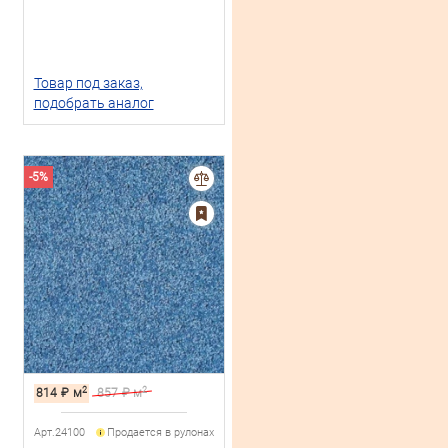
Товар под заказ,
подобрать аналог
-5%
2
2
814
₽
м
857
₽ м
Арт.24100
Продается в рулонах