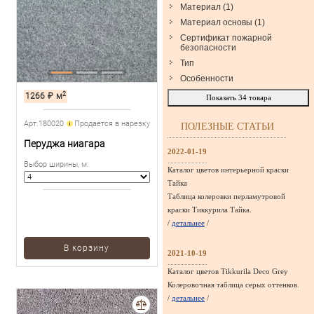
Материал
(
1
)
Материал основы
(
1
)
Сертификат пожарной
безопасности
Тип
Особенности
2
1266
₽
м
Показать
34
товара
Арт.180020
Продается в нарезку
ПОЛЕЗНЫЕ СТАТЬИ
Перуджа ниагара
2022-01-19
Выбор ширины, м
:
Каталог цветов интерьерной краски
Тайка
Таблица колеровки перламутровой
краски Тиккурила Тайка.
/
детальнее
/
В корзину
2021-10-19
Каталог цветов Tikkurila Deco Grey
Колеровочная таблица серых оттенков.
/
детальнее
/