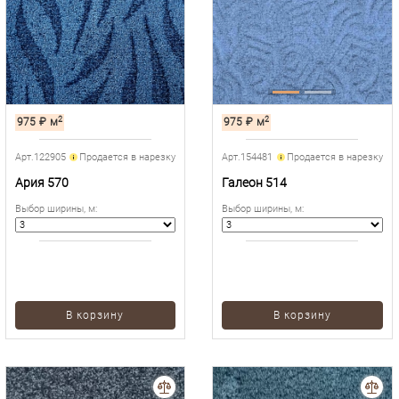
2
2
975
₽
м
975
₽
м
Арт.122905
Продается в нарезку
Арт.154481
Продается в нарезку
Ария 570
Галеон 514
Выбор ширины, м
:
Выбор ширины, м
:
В корзину
В корзину