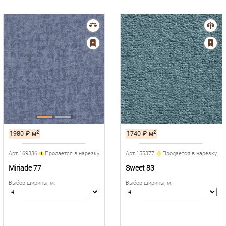
2
2
1980
₽
м
1740
₽
м
Арт.169336
Продается в нарезку
Арт.155377
Продается в нарезку
Miriade 77
Sweet 83
Выбор ширины, м
:
Выбор ширины, м
: