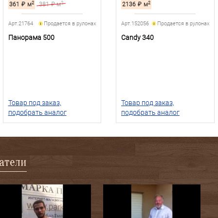
2
2
2
361
₽
м
381
₽ м
2136
₽
м
Арт.21764
Продается в рулонах
Арт.152056
Продается в рулонах
Панорама 500
Candy 340
Товар под заказ,
Товар под заказ,
подобрать аналог
подобрать аналог
патели