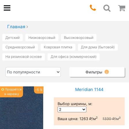
Главная
Детский
Низковорсовый
Высоковорсовый
Средневорсовый
Ковровая плитка
Для дома (бытовой)
На резиновой основе
Для офиса (коммерческий)
Фильтры
3
Meridian 1144
Продаётся
-5 %
в нарезку
Выбор ширины, м
:
2
2
Ваша цена:
1263 ₽/м
1330 ₽/м