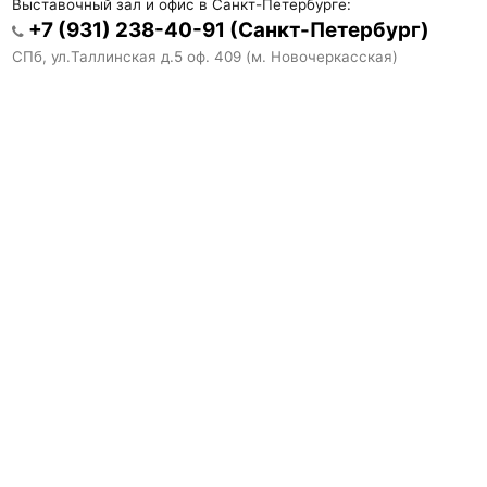
Выставочный зал и офис в Санкт-Петербурге:
+7 (931) 238-40-91 (Санкт-Петербург)
СПб, ул.Таллинская д.5 оф. 409 (м. Новочеркасская)
59.922634, 30.410515
Пн-пт: 10-19:00, Сб-Вс: 11-17:00
Склад в Санкт-Петербурге:
+79213445862
Санкт-Петербург, ул.Крыленко д. 2А.
59.893850, 30.452089
Выставочный зал и офис в Пскове:
+7 (931) 238-40-91 (Псков)
Псков, ул. Леона Поземского д. 110д лит. В
57.834370, 28.304082
пн-пт.: 9 - 18-00, сб-вс: выходной
Выставочный зал и офис в Москве:
+7 (931) 288-06-98 (Москва)
Москва, Черницынский проезд д.3 стр.9 (м. Щелковская)
55.818882, 37.792322
пн-пт.: 10 - 19-00, сб.: 11 - 15-00, вс: выходной