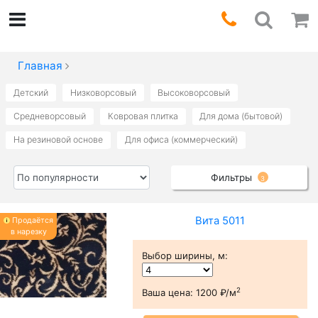
Главная
Детский
Низковорсовый
Высоковорсовый
Средневорсовый
Ковровая плитка
Для дома (бытовой)
На резиновой основе
Для офиса (коммерческий)
Фильтры
3
Вита 5011
Продаётся
в нарезку
Выбор ширины, м
:
2
Ваша цена:
1200 ₽/м