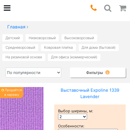
Главная
Детский
Низковорсовый
Высоковорсовый
Средневорсовый
Ковровая плитка
Для дома (бытовой)
На резиновой основе
Для офиса (коммерческий)
Фильтры
3
Выставочный Expoline 1339
Продаётся
в нарезку
Lavender
Выбор ширины, м
:
Особенности
: