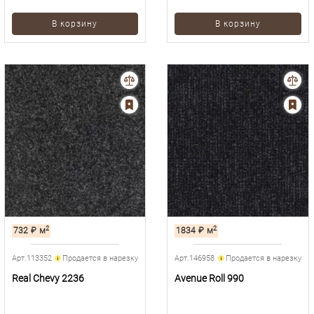
В корзину
В корзину
2
2
732
₽
м
1834
₽
м
Арт.113352
Продается в нарезку
Арт.146958
Продается в нарезку
Real Chevy 2236
Avenue Roll 990