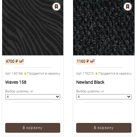
2
2
4700
₽
м
1160
₽
м
Арт.140166
Продается в нарезку
Арт.176213
Продается в нарезку
Waves 158
Newland Black
Выбор ширины, м
:
Выбор ширины, м
:
В корзину
В корзину