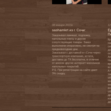
08 января 2013г.
12
sashamkrt из г. Сочи:
Е
П
Заказывал ламинат, подложку, 
напольные плиты и другие 
Ку
сопутствующие товары. Заказ 
на
выполнили оперативно, не смотря на 
се
предновогодние дни.

до
Заказывал с доставкой в г.Сочи через 
ос
транспортную компанию, кстати, 
Ан
доставка до ТК бесплатна, в отличие 
На
от многих других интернет-магазинов 
вр
напольных покрытий.

вс
P.S. При регистрации на сайте дают 
А 
3% скидку.
та
об
мн
ме
вп
об
др
ко
де