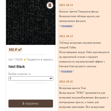
2021-10-12
Каталог цветов Тиккурила фасад
Колеровочная таблица красок для
минеральных фасадов.
/
детальнее
/
2021-10-12
Таблица колеровки перламутровых
лазурей Тайка
2
950
₽
м
Полуглянцевая лазурь Taika производится
на акрилатной основе и придает
Арт.176206
Продается в нарезку
поверхности перламутровый эффект с
Next Black
блеском благородного металла.
/
детальнее
/
Выбор ширины, м
:
2021-10-11
Колеровка красок Текс
Колер-краска "ТЕКС" применяется для
колеровки водоразбавляемых фасадных и
интерьерных красок, а также для
В корзину
колеровки шпатлевки. Все колеруемые