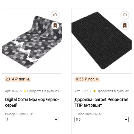
2314
₽
пог. м.
1055
₽
пог. м.
Арт.163709
Продается в рулонах
Арт.163717
Продается в рулонах
Digital Соты Мрамор чёрно-
Дорожка Icarpet Ребристая
серый
ТПР антрацит
Выбор ширины, м
:
Выбор ширины, м
: