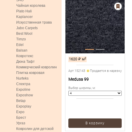
SAG
Чайная королева
Plato Hali
Kaplancer
Искусственная трава
Jabo Carpets
Best Wool
Timzo
Edel
Balsan
Ковротекс
2
1620
₽
м
Дюна Тафт
Коммерческий ковролин
Арт.152143
Продается в нарезку
Плитка ковровая
Nurteks
Medusa 99
Спектра
Выбор ширины, м
:
Expoline
Exposhow
Betap
Expoplay
Expo
Брест
Ургаз
В корзину
Ковролин для детской