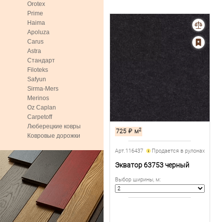
Orotex
Prime
Haima
Apoluza
Carus
Astra
Стандарт
Filoteks
Safyun
Sirma-Mers
Merinos
Oz Caplan
Carpetoff
Люберецкие ковры
2
725
₽
м
Ковровые дорожки
Арт.116437
Продается в рулонах
Экватор 63753 черный
Выбор ширины, м
: