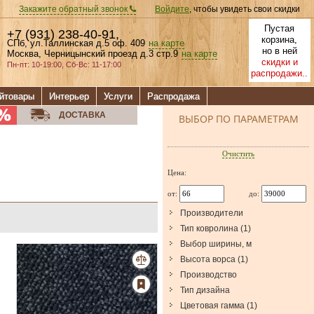
Закажите обратный звонок
Войдите
, чтобы увидеть свои скидки
Пустая
+7 (931) 238-40-91
,
корзина,
СПб, ул.Таллинская д.5 оф. 409
на карте
но в ней
Москва, Черницынский проезд д.3 стр.9
на карте
скидки и
Пн-пт: 10-19:00, Сб-Вс: 11-17:00
распродажи..
йтовары
Интерьер
Услуги
Распродажа
ДОСТАВКА
ВЫБОР ПО ПАРАМЕТРАМ
Очистить
Цена:
от:
до:
Производители
Тип ковролина
(
1
)
Выбор ширины, м
Высота ворса
(
1
)
Производство
Тип дизайна
Цветовая гамма
(
1
)