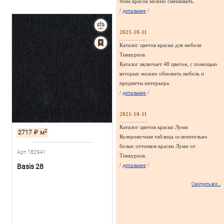
тона красок можно смешивать.
/
детальнее
/
2021-10-11
Каталог цветов краски для мебели
Тиккурила
Каталог включает 48 цветов, с помощью
которых можно обновить мебель и
предметы интерьера.
/
детальнее
/
2021-10-11
Каталог цветов краски Луми
2
2717
₽
м
Колеровочная таблица ослепительно
белых оттенков краски Луми от
Арт.182941
Тиккурила.
/
детальнее
/
Basis 28
Смотреть все...