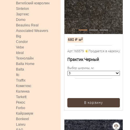
Витебский ковролин
Sintelon
Зартекс
Domo
Beaulieu Real
Associated Weavers
Big
2
680
₽
м
Condor
Vebe
Арт.165579
Продается в нарезку
Ideal
Технолайн
Практик Черный
Balta Home
Выбор ширины, м
:
Balta
Itc
Traffix
Комитекс
Калинка
Tarkett
Рекос
В корзину
Forbo
Кайраккум
Bonkeel
Laiwu