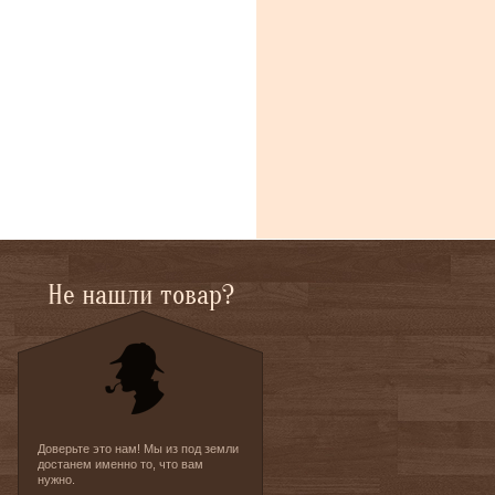
Не нашли товар?
Доверьте это нам! Мы из под земли
достанем именно то, что вам
нужно.