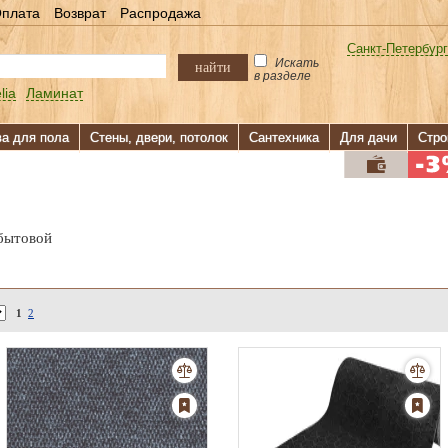
плата
Возврат
Распродажа
Санкт-Петербург
Искать
найти
в разделе
lia
Ламинат
ва для пола
Стены, двери, потолок
Сантехника
Для дачи
Стро
бытовой
1
2