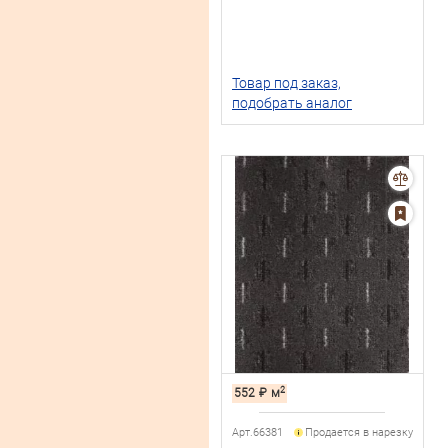
Товар под заказ,
подобрать аналог
2
552
₽
м
Арт.66381
Продается в нарезку