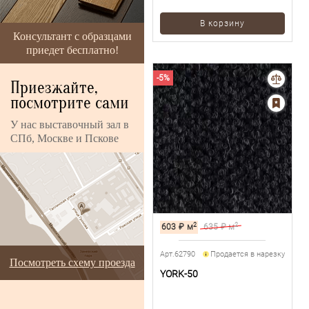
В корзину
Консультант с образцами
приедет бесплатно!
-5%
Приезжайте,
посмотрите сами
У нас выставочный зал в
СПб, Москве и Пскове
2
2
603
₽
м
635
₽ м
Арт.62790
Продается в нарезку
Посмотреть схему проезда
YORK-50