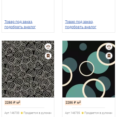
Товар под заказ,
Товар под заказ,
подобрать аналог
подобрать аналог
2
2
2286
₽
м
2286
₽
м
Арт.146733
Продается в рулонах
Арт.146735
Продается в рулонах