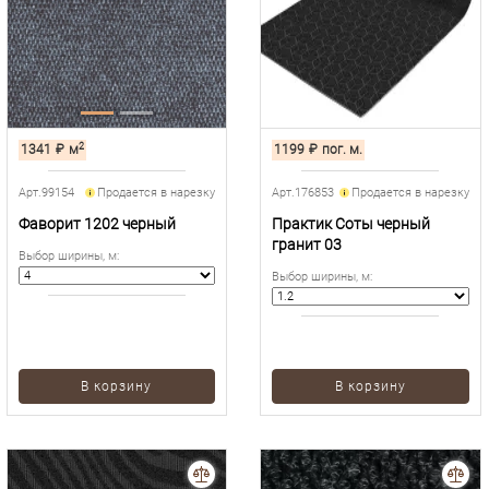
2
1341
₽
м
1199
₽
пог. м.
Арт.99154
Продается в нарезку
Арт.176853
Продается в нарезку
Фаворит 1202 черный
Практик Соты черный
гранит 03
Выбор ширины, м
:
Выбор ширины, м
:
В корзину
В корзину