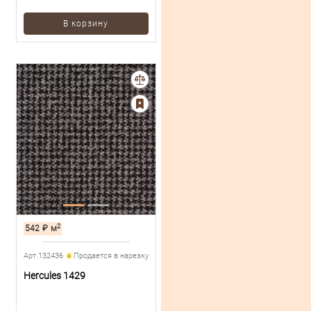
В корзину
2
542
₽
м
Арт.132436
Продается в нарезку
Hercules 1429