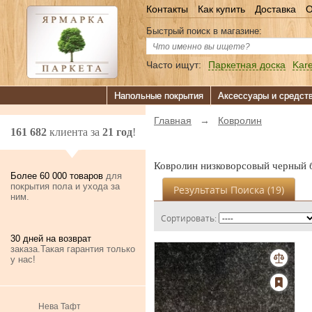
Контакты
Как купить
Доставка
О
Быстрый поиск в магазине:
Часто ищут:
Паркетная доска
Kare
Напольные покрытия
Аксессуары и средст
Главная
→
Ковролин
161 682
клиента за
21 год
!
Ковролин низковорсовый черный 
Более 60 000 товаров
для
покрытия пола и ухода за
Результаты Поиска (
19
)
ним.
Сортировать:
30 дней на возврат
заказа.Такая гарантия только
у нас!
Нева Тафт