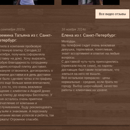
Все видео отзывы
 сентября 2015г.
16 ноября 2014г.
ремина Татьяна из г. Санкт-
Елена из г. Санкт-Петербург:
етербург:
Молодцы.

На телефоне сидит очень вежливая 
пила в компании пробковую 
девушка, терпеливая, понятливая, 
стенную плитку. Сегодня,12 
знает ассортимент и ответит на любые 
нтября, получила (оформляла 
вопросы.

ставку на дом). Хочу выразить 
С доставкой чуть-чуть припозднились 
обую благодарность сотруднику 
(приехали после семи), но парень-
дрею,который плитку доставил. 
доставщик был таким позитивным, что 
кануне отзвонился, договорились о 
злиться на него не вышло.

емени доставки и в день доставки 
Всё остальное прекрасно - цены 
е было сделано четко и по графику. 
нормальные - средние, если брать по 
что еще больше меня впечатлило, 
городу. Выбор широчайший, качество 
к это то, что очень вежливое 
работы с клиентами на уровне.
щение с клиентом и Андрей донес 
е плитку до квартиры Бесплатно. У 
ня осталось очень приятное 
ечатление от компании и 
служиванием, Буду рекомендовать 
узьям и знакомым. А персоналу 
мпании желаю успехов и ребята, так 
ржать! Огромное спасибо.