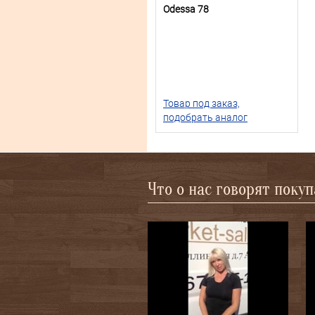
Odessa 78
Товар под заказ,
подобрать аналог
Что о нас говорят поку