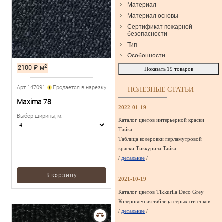
Материал
Материал основы
Сертификат пожарной
безопасности
Тип
Особенности
2
2100
₽
м
Показать
19
товаров
Арт.147091
Продается в нарезку
ПОЛЕЗНЫЕ СТАТЬИ
Maxima 78
2022-01-19
Выбор ширины, м
:
Каталог цветов интерьерной краски
Тайка
Таблица колеровки перламутровой
краски Тиккурила Тайка.
/
детальнее
/
В корзину
2021-10-19
Каталог цветов Tikkurila Deco Grey
Колеровочная таблица серых оттенков.
/
детальнее
/