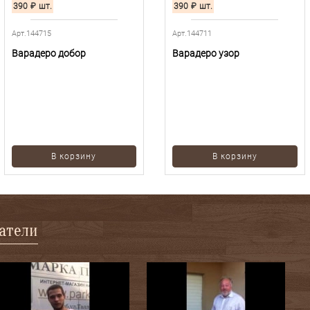
390
₽
шт.
390
₽
шт.
Арт.144715
Арт.144711
Варадеро добор
Варадеро узор
В корзину
В корзину
патели