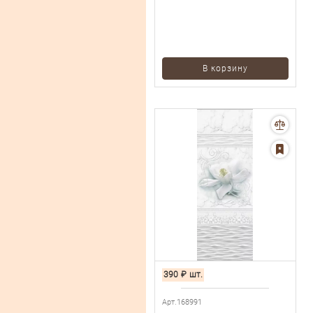
В корзину
390
₽
шт.
Арт.168991