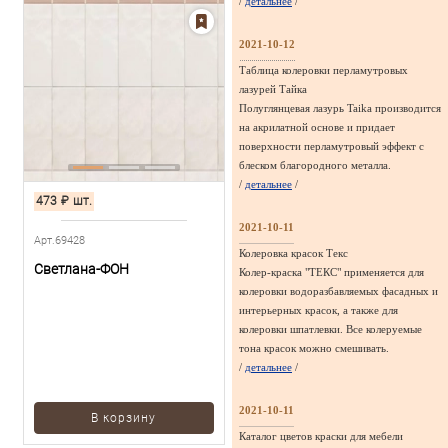
/
детальнее
/
2021-10-12
Таблица колеровки перламутровых
лазурей Тайка
Полуглянцевая лазурь Taika производится
на акрилатной основе и придает
поверхности перламутровый эффект с
блеском благородного металла.
/
детальнее
/
473
₽
шт.
2021-10-11
Арт.69428
Колеровка красок Текс
Светлана-ФОН
Колер-краска "ТЕКС" применяется для
колеровки водоразбавляемых фасадных и
интерьерных красок, а также для
колеровки шпатлевки. Все колеруемые
тона красок можно смешивать.
/
детальнее
/
2021-10-11
В корзину
Каталог цветов краски для мебели