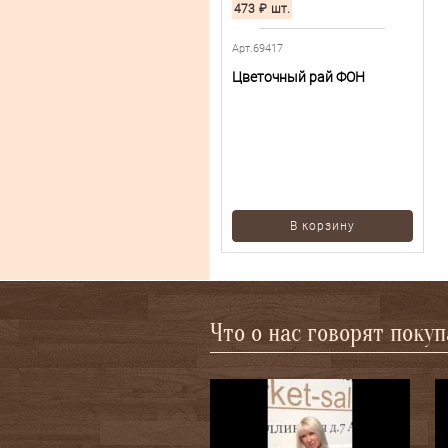
473
₽
шт.
Арт.69417
Цветочный рай ФОН
В корзину
Что о нас говорят поку