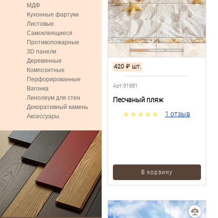
МДФ
Кухонные фартуки
Листовые
Самоклеящиеся
Противопожарные
3D панели
Деревянные
420
₽
шт.
Композитные
Перфорированные
Арт.91981
Вагонка
Линолеум для стен
Песчаный пляж
Декоративный камень
1 отзыв
Аксессуары
В корзину