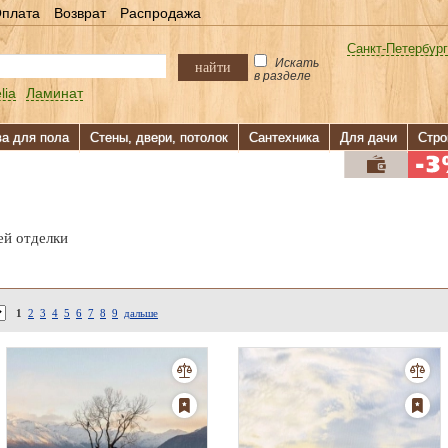
плата
Возврат
Распродажа
Санкт-Петербург
Искать
найти
в разделе
lia
Ламинат
ва для пола
Стены, двери, потолок
Сантехника
Для дачи
Стро
ей отделки
1
2
3
4
5
6
7
8
9
дальше