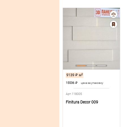
2
9139
₽
м
15536
₽
цена за упаковку
Арт.118005
Finitura Decor 009