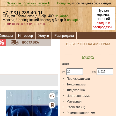
Закажите обратный звонок
Войдите
, чтобы увидеть свои скидки
Пустая
+7 (931) 238-40-91
,
корзина,
СПб, ул.Таллинская д.5 оф. 409
на карте
но в ней
Москва, Черницынский проезд д.3 стр.9
на карте
скидки и
Пн-пт: 10-19:00, Сб-Вс: 11-17:00
распродажи..
йтовары
Интерьер
Услуги
Распродажа
ДОСТАВКА
ВЫБОР ПО ПАРАМЕТРАМ
Очистить
Цена:
от:
до:
Производители
Толщина, мм
Тип дизайна
Цветовая гамма
Материал
Свойства
(
1
)
Размер панели, мм