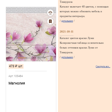
Тиккурила
Каталог включает 48 цветов, с помощью
которых можно обновить мебель и
предметы интерьера.
/
детальнее
/
2021-10-11
Каталог цветов краски Луми
Колеровочная таблица ослепительно
белых оттенков краски Луми от
Тиккурила.
/
детальнее
/
473
₽
шт.
Смотреть все...
Арт.105484
Магнолия