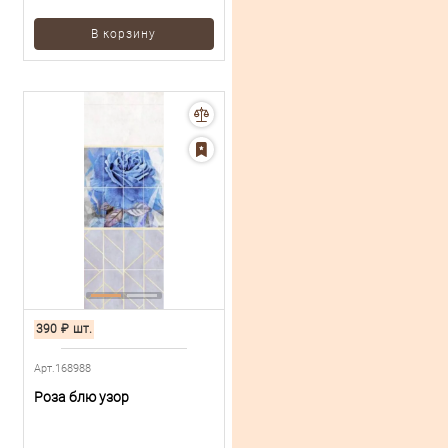
В корзину
390
₽
шт.
Арт.168988
Роза блю узор