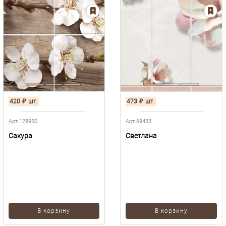
420
₽
шт.
473
₽
шт.
Арт.129950
Арт.69433
Сакура
Светлана
В корзину
В корзину