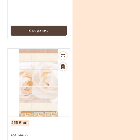
В корзину
455
₽
шт.
Арт.144722