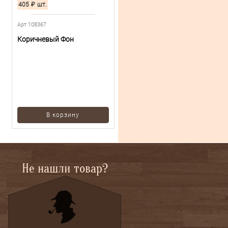
405
₽
шт.
Арт.108367
Коричневый Фон
В корзину
Не нашли товар?