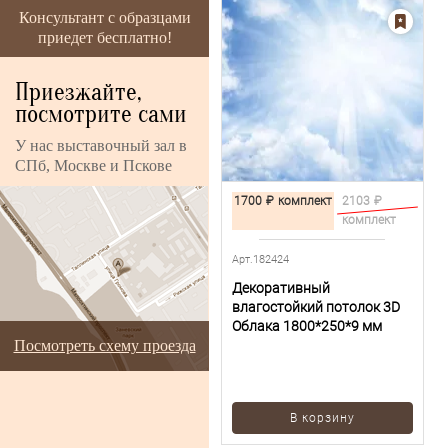
Консультант с образцами
приедет бесплатно!
Приезжайте,
посмотрите сами
У нас выставочный зал в
СПб, Москве и Пскове
1700
₽
комплект
2103
₽
комплект
Арт.182424
Декоративный
влагостойкий потолок 3D
Облака 1800*250*9 мм
Посмотреть схему проезда
В корзину