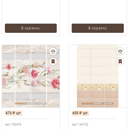
В корзину
В корзину
473
₽
шт.
455
₽
шт.
Арт.105476
Арт.144723