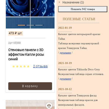
Назначение
(
1
)
Показать
942
товара
ПОЛЕЗНЫЕ СТАТЬИ
2022-01-19
473
₽
шт.
Каталог цветов интерьерной краски
Тайка
Арт.69388
Таблица колеровки перламутровой
краски Тиккурила Тайка.
Стеновые панели с 3D
/
детальнее
/
эффектом Капли росы
синий
2021-10-19
2 отзыва
Каталог цветов Tikkurila Deco Grey
Колеровочная таблица серых оттенков.
/
детальнее
/
В корзину
2021-10-12
Каталог цветов Тиккурила фасад
Колеровочная таблица красок для
минеральных фасадов.