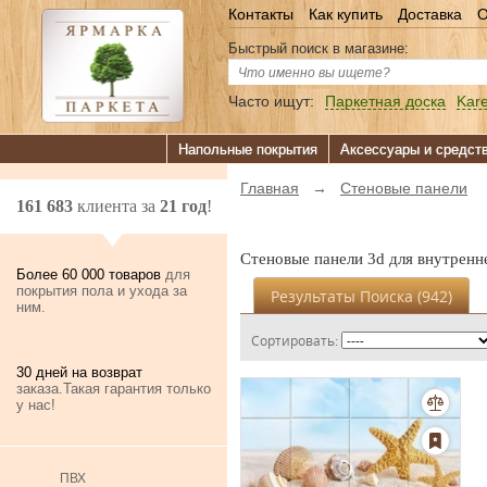
Контакты
Как купить
Доставка
О
Быстрый поиск в магазине:
Часто ищут:
Паркетная доска
Kare
Напольные покрытия
Аксессуары и средст
Главная
→
Стеновые панели
161 683
клиента за
21 год
!
Стеновые панели 3d для внутренн
Более 60 000 товаров
для
покрытия пола и ухода за
Результаты Поиска (
942
)
ним.
Сортировать:
30 дней на возврат
заказа.Такая гарантия только
у нас!
ПВХ