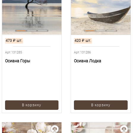
473
₽
шт.
420
₽
шт.
Арт.131285
Арт.131286
Осиана Горы
Осиана Лодка
В корзину
В корзину