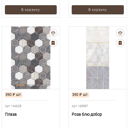
В корзину
В корзину
390
₽
шт.
390
₽
шт.
Арт.144628
Арт.168987
Плаза
Роза блю добор