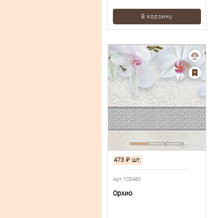
В корзину
473
₽
шт.
Арт.105480
Орхио