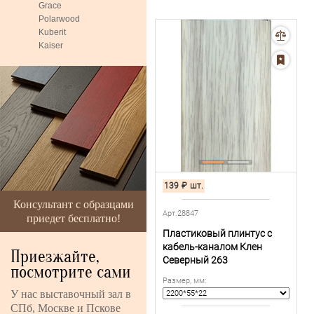
Grace
Polarwood
Kuberit
Kaiser
139
₽
шт.
Консультант с образцами
Арт.28847
приедет бесплатно!
Пластиковый плинтус с
кабель-каналом Клен
Приезжайте,
Северный 263
посмотрите сами
Размер, мм
:
У нас выставочный зал в
СПб, Москве и Пскове