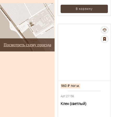
В корзину
Посмотреть схему проезда
960
₽
пог.м.
Арт.21156
Клен (светлый)