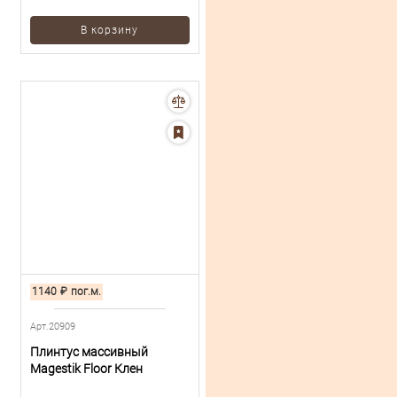
В корзину
1140
₽
пог.м.
Арт.20909
Плинтус массивный
Magestik Floor Клен