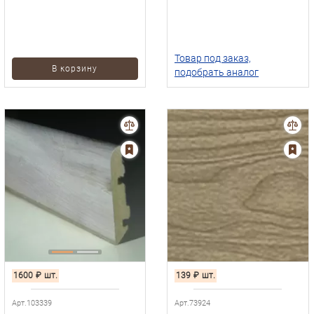
Товар под заказ,
В корзину
подобрать аналог
1600
₽
шт.
139
₽
шт.
Арт.103339
Арт.73924