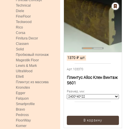
Foresta Concept
Technical
Diele
FineFloor
Teckwood
Rico
Corsa
Finitura Decor
Classen
Solid
Пробковый погонаж
1370
₽
шт.
Magestik Floor
Lewis & Mark
Арт.103370
UltraWood
Ellett
Плинтус Alloc Клен Винтаж
Плинтус из массива
5601
Kronotex
Размер, мм
:
Egger
Falquon
Smartprofile
Bravo
Pedross
FloorWay
В корзину
Korner