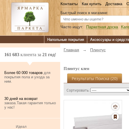
Контакты
Как купить
Доставка
О
Быстрый поиск в магазине:
Часто ищут:
Паркетная доска
Kare
Напольные покрытия
Аксессуары и средст
Главная
→
Плинтус
161 683
клиента за
21 год
!
Плинтус клен
Более 60 000 товаров
для
покрытия пола и ухода за
Результаты Поиска (
20
)
ним.
Сортировать:
30 дней на возврат
заказа.Такая гарантия только
у нас!
Идеал