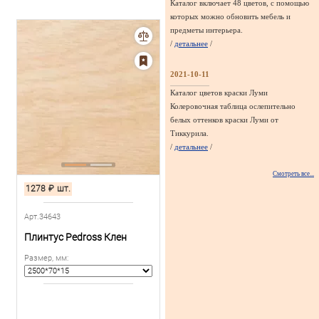
Каталог включает 48 цветов, с помощью
которых можно обновить мебель и
предметы интерьера.
/
детальнее
/
2021-10-11
Каталог цветов краски Луми
Колеровочная таблица ослепительно
белых оттенков краски Луми от
Тиккурила.
/
детальнее
/
Смотреть все...
1278
₽
шт.
Арт.34643
Плинтус Pedross Клен
Размер, мм
: