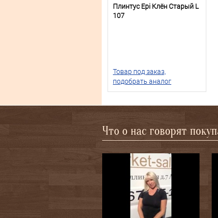
Плинтус Epi Клён Старый L
107
Товар под заказ,
подобрать аналог
Что о нас говорят поку