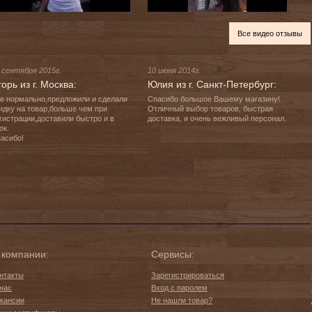
Все видео отзывы
 сентября 2015г.
10 июня 2014г.
орь из г. Москва:
Юлия из г. Санкт-Петербург:
е нормально,предложили и сделали 
Спасибо большое Вашему магазину! 
идку на товар,больше чем при 
Отличный выбор товаров, быстрая 
гистрации,доставили быстро и в 
доставка, и очень вежливый персонал. 
к.

асибо!
 компании:
Сервисы:
нтакты
Зарегистрироваться
нас
Вход с паролем
кансии
Не нашли товар?