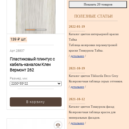
Показать
20
товаров
ПОЛЕЗНЫЕ СТАТЬИ
2022-01-19
Каталог цветов интерьерной краски
139
₽
шт.
Тайка
Таблица колеровки перламутровой
краски Тиккурила Тайка.
Арт.28837
/
детальнее
/
Пластиковый плинтус с
кабель-каналом Клен
2021-10-19
Вермонт 262
Каталог цветов Tikkurila Deco Grey
Размер, мм
:
Колеровочная таблица серых оттенков.
/
детальнее
/
2021-10-12
В корзину
Каталог цветов Тиккурила фасад
Колеровочная таблица красок для
минеральных фасадов.
/
детальнее
/