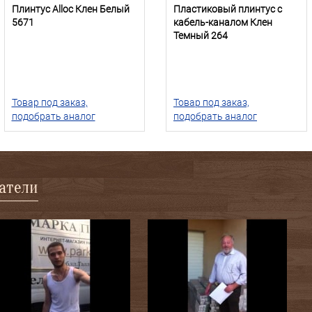
Плинтус Alloc Клен Белый
Пластиковый плинтус с
5671
кабель-каналом Клен
Темный 264
Товар под заказ,
Товар под заказ,
подобрать аналог
подобрать аналог
патели