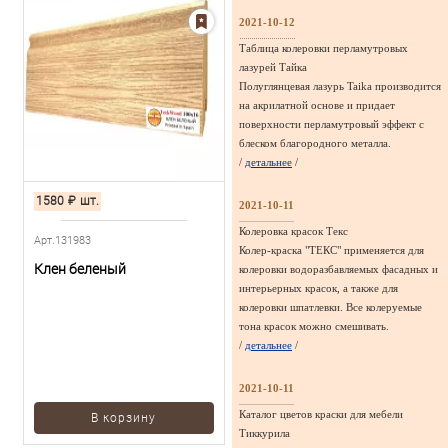
2021-10-12
Таблица колеровки перламутровых
лазурей Тайка
Полуглянцевая лазурь Taika производится
на акрилатной основе и придает
поверхности перламутровый эффект с
блеском благородного металла.
/
детальнее
/
1580
₽
шт.
2021-10-11
Колеровка красок Текс
Арт.131983
Колер-краска "ТЕКС" применяется для
Клен беленый
колеровки водоразбавляемых фасадных и
интерьерных красок, а также для
колеровки шпатлевки. Все колеруемые
тона красок можно смешивать.
/
детальнее
/
2021-10-11
Каталог цветов краски для мебели
В корзину
Тиккурила