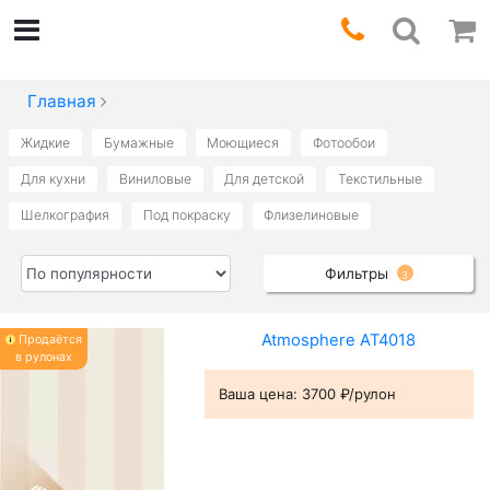
Главная
Жидкие
Бумажные
Моющиеся
Фотообои
Для кухни
Виниловые
Для детской
Текстильные
Шелкография
Под покраску
Флизелиновые
Фильтры
3
Atmosphere AT4018
Продаётся
в рулонах
Ваша цена:
3700 ₽/рулон