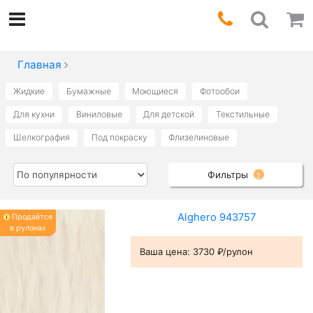
Главная
Жидкие
Бумажные
Моющиеся
Фотообои
Для кухни
Виниловые
Для детской
Текстильные
Шелкография
Под покраску
Флизелиновые
Фильтры
2
Alghero 943757
Продаётся
в рулонах
Ваша цена:
3730 ₽/рулон