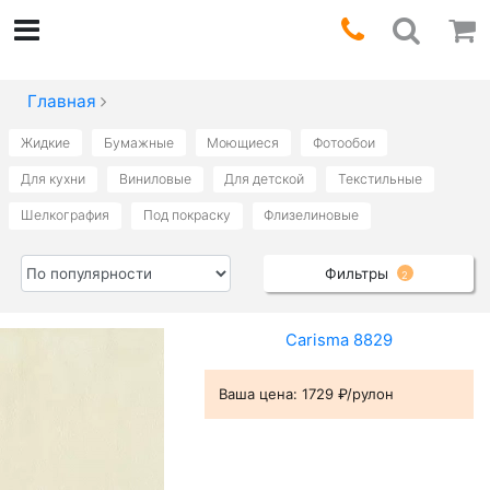
Главная
Жидкие
Бумажные
Моющиеся
Фотообои
Для кухни
Виниловые
Для детской
Текстильные
Шелкография
Под покраску
Флизелиновые
Фильтры
2
Carisma 8829
Ваша цена:
1729 ₽/рулон