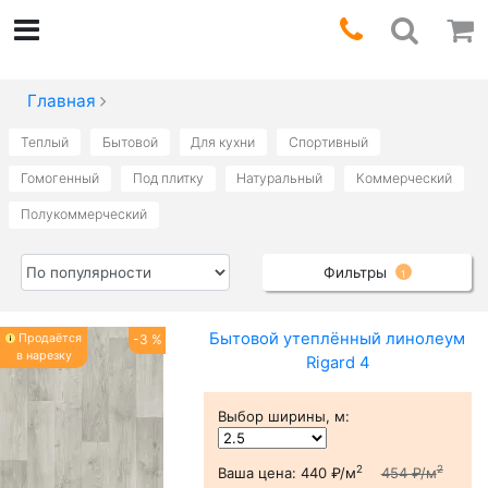
Главная
Теплый
Бытовой
Для кухни
Спортивный
Гомогенный
Под плитку
Натуральный
Коммерческий
Полукоммерческий
Фильтры
1
Бытовой утеплённый линолеум
Продаётся
-3 %
в нарезку
Rigard 4
Выбор ширины, м
:
2
2
Ваша цена:
440 ₽/м
454 ₽/м