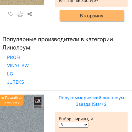
Ваша цена:
830 ₽/м
В корзину
Популярные производители в категории
Линолеум:
PROFI
VINYL SW
LG
JUTEKS
Полукоммерческий линолеум
Продаётся
в нарезку
Звезда (Star) 2
Выбор ширины, м
: